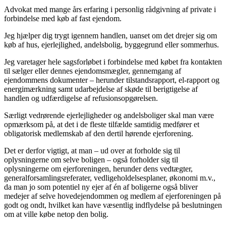
Advokat med mange års erfaring i personlig rådgivning af private i
forbindelse med køb af fast ejendom.
Jeg hjælper dig trygt igennem handlen, uanset om det drejer sig om
køb af hus, ejerlejlighed, andelsbolig, byggegrund eller sommerhus.
Jeg varetager hele sagsforløbet i forbindelse med købet fra kontakten
til sælger eller dennes ejendomsmægler, gennemgang af
ejendommens dokumenter – herunder tilstandsrapport, el-rapport og
energimærkning samt udarbejdelse af skøde til berigtigelse af
handlen og udfærdigelse af refusionsopgørelsen.
Særligt vedrørende ejerlejligheder og andelsboliger skal man være
opmærksom på, at det i de fleste tilfælde samtidig medfører et
obligatorisk medlemskab af den dertil hørende ejerforening.​
Det er derfor vigtigt, at man – ud over at forholde sig til
oplysningerne om selve boligen – også forholder sig til
oplysningerne om ejerforeningen, herunder dens vedtægter,
generalforsamlingsreferater, vedligeholdelsesplaner, økonomi m.v.,
da man jo som potentiel ny ejer af én af boligerne også bliver
medejer af selve hovedejendommen og medlem af ejerforeningen på
godt og ondt, hvilket kan have væsentlig indflydelse på beslutningen
om at ville købe netop den bolig.