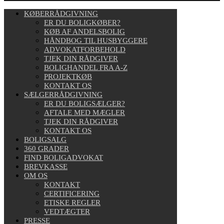
KØBERRÅDGIVNING
ER DU BOLIGKØBER?
KØB AF ANDELSBOLIG
HÅNDBOG TIL HUSBYGGERE
ADVOKATFORBEHOLD
TJEK DIN RÅDGIVER
BOLIGHANDEL FRA A-Z
PROJEKTKØB
KONTAKT OS
SÆLGERRÅDGIVNING
ER DU BOLIGSÆLGER?
AFTALE MED MÆGLER
TJEK DIN RÅDGIVER
KONTAKT OS
BOLIGSALG
360 GRADER
FIND BOLIGADVOKAT
BREVKASSE
OM OS
KONTAKT
CERTIFICERING
ETISKE REGLER
VEDTÆGTER
PRESSE