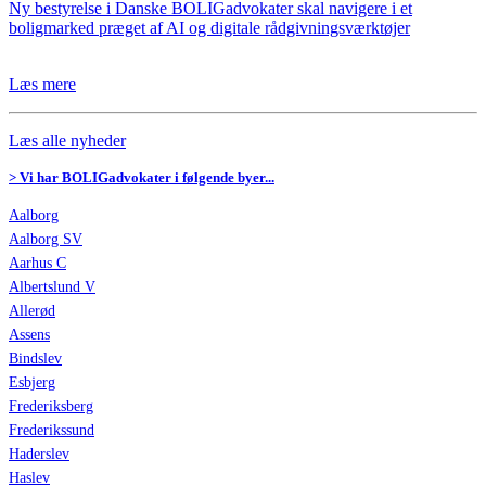
Ny bestyrelse i Danske BOLIGadvokater skal navigere i et
boligmarked præget af AI og digitale rådgivningsværktøjer
Læs mere
Læs alle nyheder
> Vi har BOLIGadvokater i følgende byer...
Aalborg
Aalborg SV
Aarhus C
Albertslund V
Allerød
Assens
Bindslev
Esbjerg
Frederiksberg
Frederikssund
Haderslev
Haslev