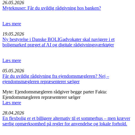
26.05.2026
Myteknuser: Får du uvildig rådgivning hos banken?
Læs mere
19.05.2026
Ny bestyrelse i Danske BOLIGadvokater skal navigere i et
boligmarked præget af AI og digitale rådgivningsværktøjer
Læs mere
05.05.2026
Får du uvildig rådgivning fra ejendomsmægleren? Nej –
ejendomsmægleren repræsenterer sælger
Myte: Ejendomsmægleren rådgiver begge parter Fakta:
Ejendomsmægleren repræsenterer sælger
Læs mere
28.04.2026
En flexbolig er et billigere alternativ til et sommerhus – men kræver
særlig opmærksomhed på regler for anvendelse og lokale forhold.