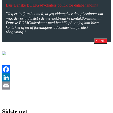
Læs Danske BOLIGadvokaters politik for databehandling
"Jeg er indforstået med, at jeg videregiver de oplysninger om
mig, der er indtastet i denne elektroniske kontaktformular, til
Danske BOLIGadvokater med henblik på, at jeg kan blive
kontaktet af en af foreningens advokater om juridisk
rådgivning."
SEND
Facebook
LinkedIn
Email
Sidste nyt