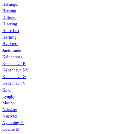
Helsingør
Herning
Hillerød
Hjørring
Holstebro
Hørning
Hvidovre
Juelsminde
Kalundborg
København K
København NV
København Ø
København V
Køge
Lyngby
Maribo
Nakskov
Næstved
Nykøbing F.
Odense M