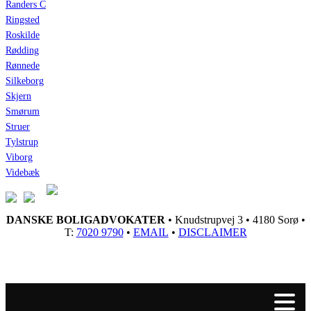
Randers C
Ringsted
Roskilde
Rødding
Rønnede
Silkeborg
Skjern
Smørum
Struer
Tylstrup
Viborg
Videbæk
DANSKE BOLIGADVOKATER
• Knudstrupvej 3 • 4180 Sorø •
T:
7020 9790
•
EMAIL
•
DISCLAIMER