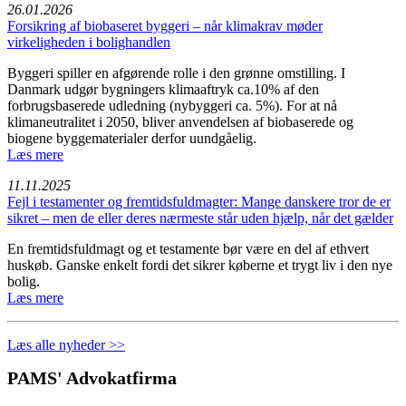
26.01.2026
Forsikring af biobaseret byggeri – når klimakrav møder
virkeligheden i bolighandlen
Byggeri spiller en afgørende rolle i den grønne omstilling. I
Danmark udgør bygningers klimaaftryk ca.10% af den
forbrugsbaserede udledning (nybyggeri ca. 5%). For at nå
klimaneutralitet i 2050, bliver anvendelsen af biobaserede og
biogene byggematerialer derfor uundgåelig.
Læs mere
11.11.2025
Fejl i testamenter og fremtidsfuldmagter: Mange danskere tror de er
sikret – men de eller deres nærmeste står uden hjælp, når det gælder
En fremtidsfuldmagt og et testamente bør være en del af ethvert
huskøb. Ganske enkelt fordi det sikrer køberne et trygt liv i den nye
bolig.
Læs mere
Læs alle nyheder >>
PAMS' Advokatfirma