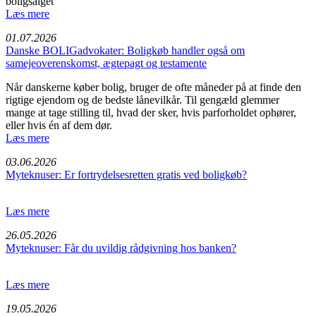
boligsalget
Læs mere
01.07.2026
Danske BOLIGadvokater: Boligkøb handler også om
samejeoverenskomst, ægtepagt og testamente
Når danskerne køber bolig, bruger de ofte måneder på at finde den
rigtige ejendom og de bedste lånevilkår. Til gengæld glemmer
mange at tage stilling til, hvad der sker, hvis parforholdet ophører,
eller hvis én af dem dør.
Læs mere
03.06.2026
Myteknuser: Er fortrydelsesretten gratis ved boligkøb?
Læs mere
26.05.2026
Myteknuser: Får du uvildig rådgivning hos banken?
Læs mere
19.05.2026