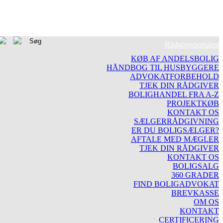
Rådgiverportalen
KØB AF ANDELSBOLIG
HÅNDBOG TIL HUSBYGGERE
ADVOKATFORBEHOLD
TJEK DIN RÅDGIVER
BOLIGHANDEL FRA A-Z
PROJEKTKØB
KONTAKT OS
SÆLGERRÅDGIVNING
ER DU BOLIGSÆLGER?
AFTALE MED MÆGLER
TJEK DIN RÅDGIVER
KONTAKT OS
BOLIGSALG
360 GRADER
FIND BOLIGADVOKAT
BREVKASSE
OM OS
KONTAKT
CERTIFICERING