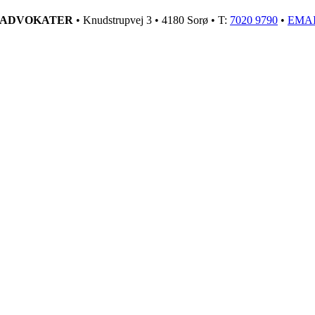
GADVOKATER
• Knudstrupvej 3 • 4180 Sorø • T:
7020 9790
•
EMA