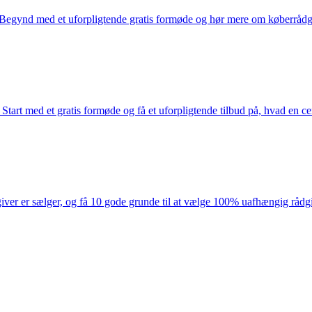
. Begynd med et uforpligtende gratis formøde og hør mere om køberrådg
tart med et gratis formøde og få et uforpligtende tilbud på, hvad en 
ver er sælger, og få 10 gode grunde til at vælge 100% uafhængig rådg