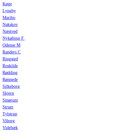
Køge
Lyngby
Maribo
Nakskov
Næstved
Nykøbing F.
Odense M
Randers C
Ringsted
Roskilde
Rødding
Rønnede
Silkeborg
Skjern
Smørum
Struer
Tylstrup
Viborg
Videbæk