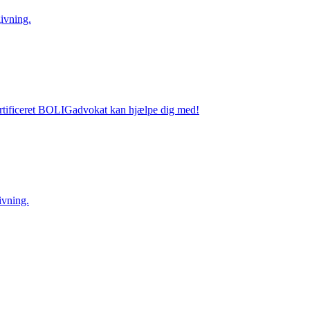
ivning.
certificeret BOLIGadvokat kan hjælpe dig med!
ivning.