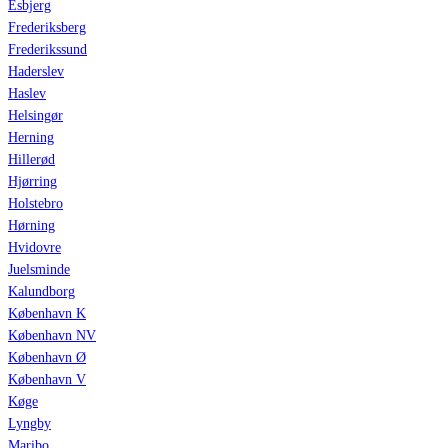
Esbjerg
Frederiksberg
Frederikssund
Haderslev
Haslev
Helsingør
Herning
Hillerød
Hjørring
Holstebro
Hørning
Hvidovre
Juelsminde
Kalundborg
København K
København NV
København Ø
København V
Køge
Lyngby
Maribo