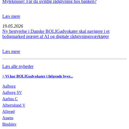
Myteknuser: Får du uvildig rådgivning hos banken?
Læs mere
19.05.2026
Ny bestyrelse i Danske BOLIGadvokater skal navigere i et
boligmarked præget af AI og digitale rådgivningsværktøjer
Læs mere
Læs alle nyheder
> Vi har BOLIGadvokater i følgende byer...
Aalborg
Aalborg SV
Aarhus C
Albertslund V
Allerød
Assens
Bindslev