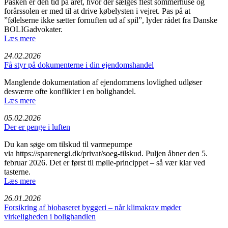
Påsken er den tid på året, hvor der sælges flest sommerhuse og
forårssolen er med til at drive købelysten i vejret. Pas på at
”følelserne ikke sætter fornuften ud af spil”, lyder rådet fra Danske
BOLIGadvokater.
Læs mere
24.02.2026
Få styr på dokumenterne i din ejendomshandel
Manglende dokumentation af ejendommens lovlighed udløser
desværre ofte konflikter i en bolighandel.
Læs mere
05.02.2026
Der er penge i luften
Du kan søge om tilskud til varmepumpe
via https://sparenergi.dk/privat/soeg-tilskud. Puljen åbner den 5.
februar 2026. Det er først til mølle-princippet – så vær klar ved
tasterne.
Læs mere
26.01.2026
Forsikring af biobaseret byggeri – når klimakrav møder
virkeligheden i bolighandlen