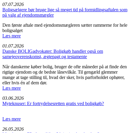
07.07.2026
Boligsælgere bør bruge lige så meget tid på formidlingsaftalen som
på valg af ejendomsmægler
Den første aftale med ejendomsmægleren sætter rammerne for hele
boligsalget
Læs mere
01.07.2026
Danske BOLIGadvokater: Boligkøb handler også om
samejeoverenskomst, ægtepagt og testamente
Når danskerne køber bolig, bruger de ofte måneder på at finde den
rigtige ejendom og de bedste lånevilkår. Til gengæld glemmer
mange at tage stilling til, hvad der sker, hvis parforholdet ophører,
eller hvis én af dem dør.
Læs mere
03.06.2026
Myteknuser: Er fortrydelsesretten gratis ved boligkøb?
Læs mere
26.05.2026