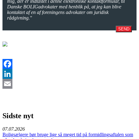
mig, der er indtastet i denne elektroniske kontaktformular, til
Danske BOLIGadvokater med henblik på, at jeg kan blive
kontaktet af en af foreningens advokater om juridisk
rådgivning."
SEND
Facebook
LinkedIn
Email
Sidste nyt
07.07.2026
Boligsælgere bør bruge lige så meget tid på formidlingsaftalen som