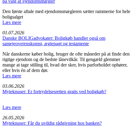
på valg af ejendomsmægler
Den første aftale med ejendomsmægleren sætter rammerne for hele
boligsalget
Læs mere
01.07.2026
Danske BOLIGadvokater: Boligkøb handler også om
samejeoverenskomst, ægtepagt og testamente
Når danskerne køber bolig, bruger de ofte måneder på at finde den
rigtige ejendom og de bedste lånevilkår. Til gengæld glemmer
mange at tage stilling til, hvad der sker, hvis parforholdet ophører,
eller hvis én af dem dør.
Læs mere
03.06.2026
Myteknuser: Er fortrydelsesretten gratis ved boligkøb?
Læs mere
26.05.2026
Myteknuser: Får du uvildig rådgivning hos banken?