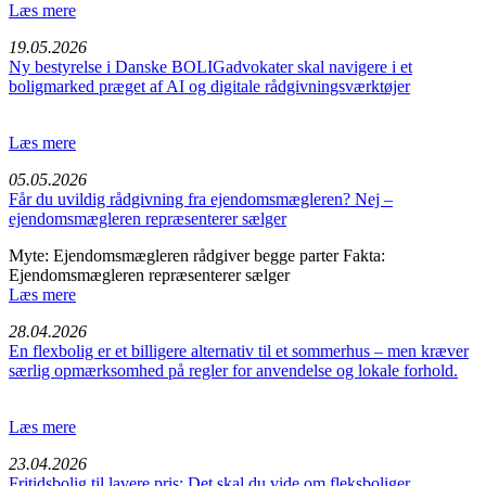
Læs mere
19.05.2026
Ny bestyrelse i Danske BOLIGadvokater skal navigere i et
boligmarked præget af AI og digitale rådgivningsværktøjer
Læs mere
05.05.2026
Får du uvildig rådgivning fra ejendomsmægleren? Nej –
ejendomsmægleren repræsenterer sælger
Myte: Ejendomsmægleren rådgiver begge parter Fakta:
Ejendomsmægleren repræsenterer sælger
Læs mere
28.04.2026
En flexbolig er et billigere alternativ til et sommerhus – men kræver
særlig opmærksomhed på regler for anvendelse og lokale forhold.
Læs mere
23.04.2026
Fritids­bolig til lavere pris: Det skal du vide om fleksbo­liger