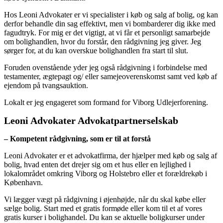
Hos Leoni Advokater er vi specialister i køb og salg af bolig, og kan
derfor behandle din sag effektivt, men vi bombarderer dig ikke med
fagudtryk. For mig er det vigtigt, at vi får et personligt samarbejde
om bolighandlen, hvor du forstår, den rådgivning jeg giver. Jeg
sørger for, at du kan overskue bolighandlen fra start til slut.
Foruden ovenstående yder jeg også rådgivning i forbindelse med
testamenter, ægtepagt og/ eller samejeoverenskomst samt ved køb af
ejendom på tvangsauktion.
Lokalt er jeg engageret som formand for Viborg Udlejerforening.
Leoni Advokater Advokatpartnerselskab
– Kompetent rådgivning, som er til at forstå
Leoni Advokater er et advokatfirma, der hjælper med køb og salg af
bolig, hvad enten det drejer sig om et hus eller en lejlighed i
lokalområdet omkring Viborg og Holstebro eller et forældrekøb i
København.
Vi lægger vægt på rådgivning i øjenhøjde, når du skal købe eller
sælge bolig. Start med et gratis formøde eller kom til et af vores
gratis kurser i bolighandel. Du kan se aktuelle boligkurser under