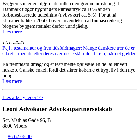
Byggeri spiller en afgørende rolle i den grønne omstilling. I
Danmark udgør bygningers klimaaftryk ca.10% af den
forbrugsbaserede udledning (nybyggeri ca. 5%). For at nå
klimaneutralitet i 2050, bliver anvendelsen af biobaserede og
biogene byggematerialer derfor uundgåelig.
Læs mere
11.11.2025
Fejl i testamenter og fremtidsfuldmagter: Mange danskere tror de er
sikret – men de eller deres nærmeste står uden hjælp, når det gælder
En fremtidsfuldmagt og et testamente bør være en del af ethvert
huskøb. Ganske enkelt fordi det sikrer køberne et trygt liv i den nye
bolig.
Læs mere
Læs alle nyheder >>
Leoni Advokater Advokatpartnerselskab
Sct. Mathias Gade 96, B
8800 Viborg
T:
86 62 06 00