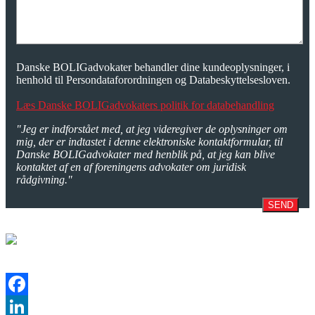
Danske BOLIGadvokater behandler dine kundeoplysninger, i
henhold til Persondataforordningen og Databeskyttelsesloven.
Læs Danske BOLIGadvokaters politik for databehandling
"Jeg er indforstået med, at jeg videregiver de oplysninger om
mig, der er indtastet i denne elektroniske kontaktformular, til
Danske BOLIGadvokater med henblik på, at jeg kan blive
kontaktet af en af foreningens advokater om juridisk
rådgivning."
SEND
Facebook