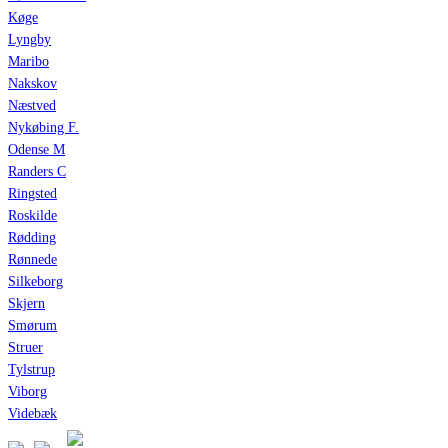
Køge
Lyngby
Maribo
Nakskov
Næstved
Nykøbing F.
Odense M
Randers C
Ringsted
Roskilde
Rødding
Rønnede
Silkeborg
Skjern
Smørum
Struer
Tylstrup
Viborg
Videbæk