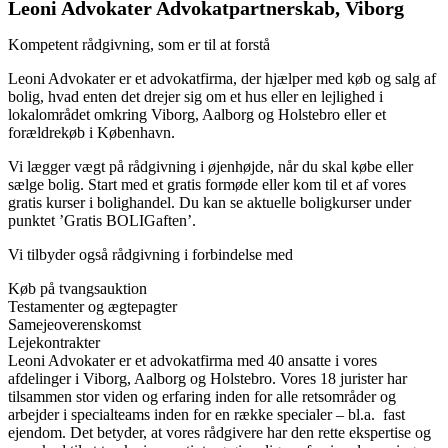
Leoni Advokater Advokatpartnerskab, Viborg
Kompetent rådgivning, som er til at forstå
Leoni Advokater er et advokatfirma, der hjælper med køb og salg af
bolig, hvad enten det drejer sig om et hus eller en lejlighed i
lokalområdet omkring Viborg, Aalborg og Holstebro eller et
forældrekøb i København.
Vi lægger vægt på rådgivning i øjenhøjde, når du skal købe eller
sælge bolig. Start med et gratis formøde eller kom til et af vores
gratis kurser i bolighandel. Du kan se aktuelle boligkurser under
punktet ’Gratis BOLIGaften’.
Vi tilbyder også rådgivning i forbindelse med
Køb på tvangsauktion
Testamenter og ægtepagter
Samejeoverenskomst
Lejekontrakter
Leoni Advokater er et advokatfirma med 40 ansatte i vores
afdelinger i Viborg, Aalborg og Holstebro. Vores 18 jurister har
tilsammen stor viden og erfaring inden for alle retsområder og
arbejder i specialteams inden for en række specialer – bl.a. fast
ejendom. Det betyder, at vores rådgivere har den rette ekspertise og