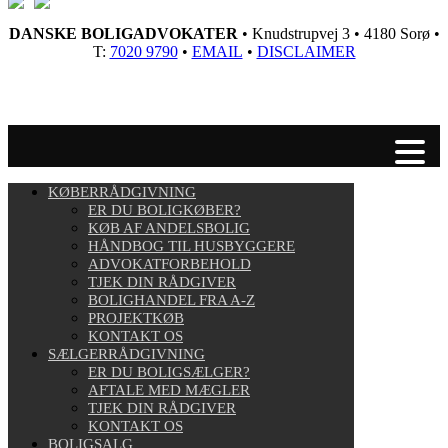
DANSKE BOLIGADVOKATER
• Knudstrupvej 3 • 4180 Sorø •
T:
7020 9790
•
EMAIL
•
DISCLAIMER
KØBERRÅDGIVNING
ER DU BOLIGKØBER?
KØB AF ANDELSBOLIG
HÅNDBOG TIL HUSBYGGERE
ADVOKATFORBEHOLD
TJEK DIN RÅDGIVER
BOLIGHANDEL FRA A-Z
PROJEKTKØB
KONTAKT OS
SÆLGERRÅDGIVNING
ER DU BOLIGSÆLGER?
AFTALE MED MÆGLER
TJEK DIN RÅDGIVER
KONTAKT OS
BOLIGSALG