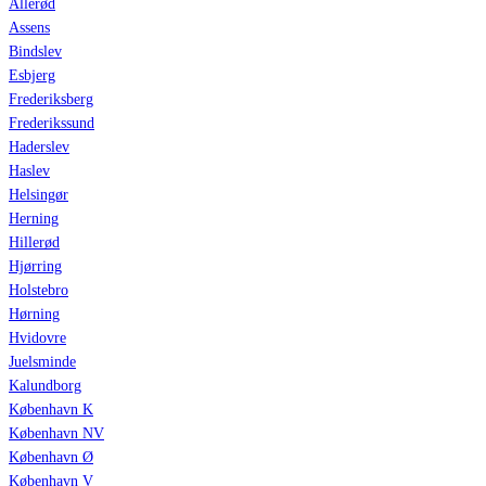
Allerød
Assens
Bindslev
Esbjerg
Frederiksberg
Frederikssund
Haderslev
Haslev
Helsingør
Herning
Hillerød
Hjørring
Holstebro
Hørning
Hvidovre
Juelsminde
Kalundborg
København K
København NV
København Ø
København V