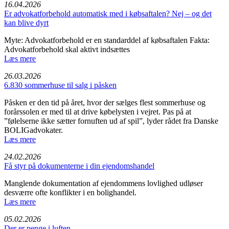
16.04.2026
Er advokatforbehold automatisk med i købsaftalen? Nej – og det
kan blive dyrt
Myte: Advokatforbehold er en standarddel af købsaftalen Fakta:
Advokatforbehold skal aktivt indsættes
Læs mere
26.03.2026
6.830 sommerhuse til salg i påsken
Påsken er den tid på året, hvor der sælges flest sommerhuse og
forårssolen er med til at drive købelysten i vejret. Pas på at
”følelserne ikke sætter fornuften ud af spil”, lyder rådet fra Danske
BOLIGadvokater.
Læs mere
24.02.2026
Få styr på dokumenterne i din ejendomshandel
Manglende dokumentation af ejendommens lovlighed udløser
desværre ofte konflikter i en bolighandel.
Læs mere
05.02.2026
Der er penge i luften