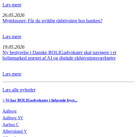
Læs mere
26.05.2026
Myteknuser: Får du uvildig rådgivning hos banken?
Læs mere
19.05.2026
Ny bestyrelse i Danske BOLIGadvokater skal navigere i et
boligmarked præget af AI og digitale rådgivningsværktøjer
Læs mere
Læs alle nyheder
> Vi har BOLIGadvokater i følgende byer...
Aalborg
Aalborg SV
Aarhus C
Albertslund V