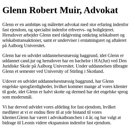
Glenn Robert Muir, Advokat
Glenn er en ambitiøs og målrettet advokat med stor erfaring indenfor
fast ejendom, og specialist indenfor erhvervs- og boliglejeret.
Herudover arbejder Glenn med rådgivning omkring selskabsret og
selskabstransaktioner, samt er underviser i erstatningsret og aftaleret
på Aalborg Universitet.
​Glenn har en udvidet uddannelsesmæssig baggrund, idet Glenn er
uddannet cand.jur og herudover har en bachelor i HA(Jur) ved Den
Juridiske Skole på Aalborg Universitet. Under uddannelsen tilbragte
Glenn et semester ved University of Stirling i Skotland.​
Udover en udvidet uddannelsesmæssig baggrund, har Glenn
engelske sprogfærdigheder, hvilket kommer mange af vores klienter
til gode, idet Glenn er halvt skotte og dermed har det engelske sprog
som modersmål.​
​Vi har derved udvidet vores afdeling for fast ejendom, hvilket
medfører at vi er endnu flere til at yde bistand til vores
klienter.Glenn har været i advokatbranchen i 4 år, og har valgt at
bidrage til Leonis videre ekspansion indenfor fast ejendom.