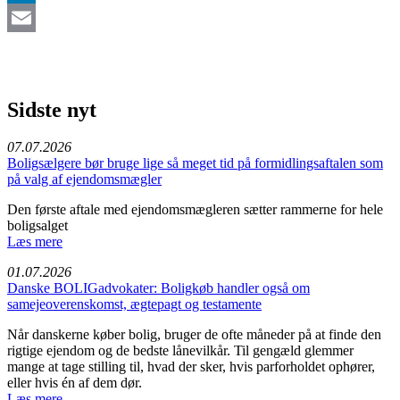
LinkedIn
Email
Sidste nyt
07.07.2026
Boligsælgere bør bruge lige så meget tid på formidlingsaftalen som
på valg af ejendomsmægler
Den første aftale med ejendomsmægleren sætter rammerne for hele
boligsalget
Læs mere
01.07.2026
Danske BOLIGadvokater: Boligkøb handler også om
samejeoverenskomst, ægtepagt og testamente
Når danskerne køber bolig, bruger de ofte måneder på at finde den
rigtige ejendom og de bedste lånevilkår. Til gengæld glemmer
mange at tage stilling til, hvad der sker, hvis parforholdet ophører,
eller hvis én af dem dør.
Læs mere