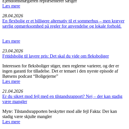
Ejendomsmægleren repræsenterer sælger
Læs mere
28.04.2026
En flexbolig er et billigere alternativ til et sommerhus – men kræver
særlig opmærksomhed på regler for anvendelse og lokale forhold.
Læs mere
23.04.2026
Fritids­bolig til lavere pris: Det skal du vide om fleksbo­liger
Interessen for fleksboliger stiger, men reglerne varierer, og der er
ingen garanti for tilladelse. Det er temaet i den nyeste episode af
Børsens podcast “Boligejerne”
Læs mere
21.04.2026
Er du sikret mod fejl med en tilstandsrapport? Nej – der kan stadig
være mangler
Myte: Tilstandsrapporten beskytter mod alle fejl Fakta: Der kan
stadig være skjulte mangler
Læs mere