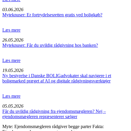
03.06.2026
Myteknuser: Er fortrydelsesretten gratis ved boligkøb?
Læs mere
26.05.2026
Myteknuser: Får du uvildig rådgivning hos banken?
Læs mere
19.05.2026
Ny bestyrelse i Danske BOLIGadvokater skal navigere i et
boligmarked præget af AI og digitale rådgivningsværktøjer
Læs mere
05.05.2026
Får du uvildig rådgivning fra ejendomsmægleren? Nej –
ejendomsmægleren repræsenterer sælger
Myte: Ejendomsmægleren rådgiver begge parter Fakta: