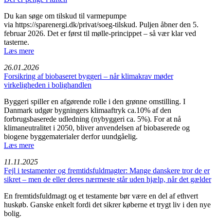
Du kan søge om tilskud til varmepumpe
via https://sparenergi.dk/privat/soeg-tilskud. Puljen åbner den 5.
februar 2026. Det er først til mølle-princippet – så vær klar ved
tasterne.
Læs mere
26.01.2026
Forsikring af biobaseret byggeri – når klimakrav møder
virkeligheden i bolighandlen
Byggeri spiller en afgørende rolle i den grønne omstilling. I
Danmark udgør bygningers klimaaftryk ca.10% af den
forbrugsbaserede udledning (nybyggeri ca. 5%). For at nå
klimaneutralitet i 2050, bliver anvendelsen af biobaserede og
biogene byggematerialer derfor uundgåelig.
Læs mere
11.11.2025
Fejl i testamenter og fremtidsfuldmagter: Mange danskere tror de er
sikret – men de eller deres nærmeste står uden hjælp, når det gælder
En fremtidsfuldmagt og et testamente bør være en del af ethvert
huskøb. Ganske enkelt fordi det sikrer køberne et trygt liv i den nye
bolig.