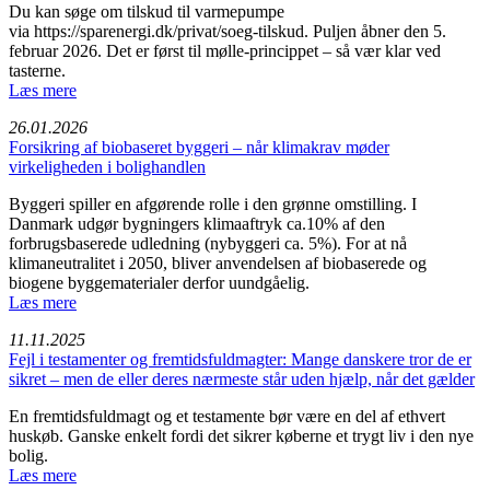
Du kan søge om tilskud til varmepumpe
via https://sparenergi.dk/privat/soeg-tilskud. Puljen åbner den 5.
februar 2026. Det er først til mølle-princippet – så vær klar ved
tasterne.
Læs mere
26.01.2026
Forsikring af biobaseret byggeri – når klimakrav møder
virkeligheden i bolighandlen
Byggeri spiller en afgørende rolle i den grønne omstilling. I
Danmark udgør bygningers klimaaftryk ca.10% af den
forbrugsbaserede udledning (nybyggeri ca. 5%). For at nå
klimaneutralitet i 2050, bliver anvendelsen af biobaserede og
biogene byggematerialer derfor uundgåelig.
Læs mere
11.11.2025
Fejl i testamenter og fremtidsfuldmagter: Mange danskere tror de er
sikret – men de eller deres nærmeste står uden hjælp, når det gælder
En fremtidsfuldmagt og et testamente bør være en del af ethvert
huskøb. Ganske enkelt fordi det sikrer køberne et trygt liv i den nye
bolig.
Læs mere