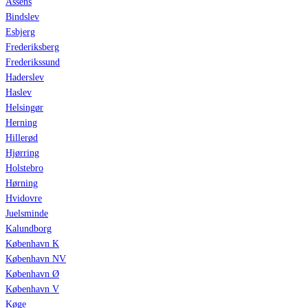
Assens
Bindslev
Esbjerg
Frederiksberg
Frederikssund
Haderslev
Haslev
Helsingør
Herning
Hillerød
Hjørring
Holstebro
Hørning
Hvidovre
Juelsminde
Kalundborg
København K
København NV
København Ø
København V
Køge