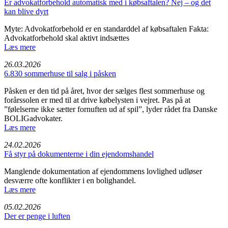
Er advokatforbehold automatisk med i købsaftalen? Nej – og det
kan blive dyrt
Myte: Advokatforbehold er en standarddel af købsaftalen Fakta:
Advokatforbehold skal aktivt indsættes
Læs mere
26.03.2026
6.830 sommerhuse til salg i påsken
Påsken er den tid på året, hvor der sælges flest sommerhuse og
forårssolen er med til at drive købelysten i vejret. Pas på at
”følelserne ikke sætter fornuften ud af spil”, lyder rådet fra Danske
BOLIGadvokater.
Læs mere
24.02.2026
Få styr på dokumenterne i din ejendomshandel
Manglende dokumentation af ejendommens lovlighed udløser
desværre ofte konflikter i en bolighandel.
Læs mere
05.02.2026
Der er penge i luften