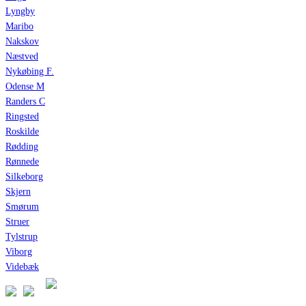
Lyngby
Maribo
Nakskov
Næstved
Nykøbing F.
Odense M
Randers C
Ringsted
Roskilde
Rødding
Rønnede
Silkeborg
Skjern
Smørum
Struer
Tylstrup
Viborg
Videbæk