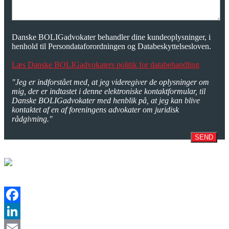
Danske BOLIGadvokater behandler dine kundeoplysninger, i
henhold til Persondataforordningen og Databeskyttelsesloven.
Læs Danske BOLIGadvokaters politik for databehandling
"Jeg er indforstået med, at jeg videregiver de oplysninger om
mig, der er indtastet i denne elektroniske kontaktformular, til
Danske BOLIGadvokater med henblik på, at jeg kan blive
kontaktet af en af foreningens advokater om juridisk
rådgivning."
SEND
Facebook
LinkedIn