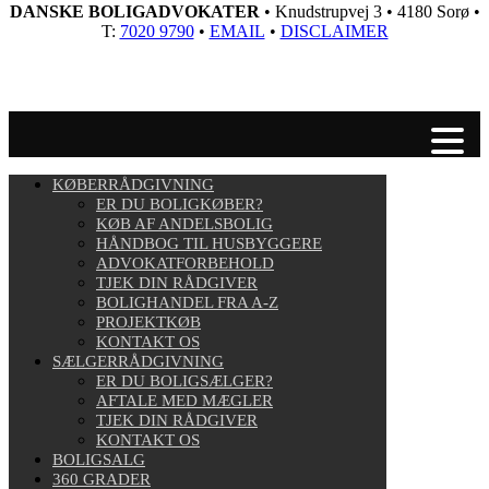
DANSKE BOLIGADVOKATER
• Knudstrupvej 3 • 4180 Sorø •
T:
7020 9790
•
EMAIL
•
DISCLAIMER
KØBERRÅDGIVNING
ER DU BOLIGKØBER?
KØB AF ANDELSBOLIG
HÅNDBOG TIL HUSBYGGERE
ADVOKATFORBEHOLD
TJEK DIN RÅDGIVER
BOLIGHANDEL FRA A-Z
PROJEKTKØB
KONTAKT OS
SÆLGERRÅDGIVNING
ER DU BOLIGSÆLGER?
AFTALE MED MÆGLER
TJEK DIN RÅDGIVER
KONTAKT OS
BOLIGSALG
360 GRADER