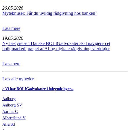
26.05.2026
Myteknuser: Får du uvildig rådgivning hos banken?
Læs mere
19.05.2026
Ny bestyrelse i Danske BOLIGadvokater skal navigere i et
boligmarked præget af AI og digitale rådgivningsværktøjer
Læs mere
Læs alle nyheder
> Vi har BOLIGadvokater i følgende byer...
Aalborg
Aalborg SV
Aarhus C
Albertslund V
Allerød