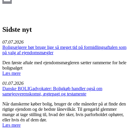
Email
Sidste nyt
07.07.2026
Boligsælgere bør bruge lige så meget tid på formidlingsaftalen som
på valg af ejendomsmægler
Den første aftale med ejendomsmægleren sætter rammerne for hele
boligsalget
Læs mere
01.07.2026
Danske BOLIGadvokater: Boligkøb handler også om
samejeoverenskomst, ægtepagt og testamente
Når danskerne køber bolig, bruger de ofte måneder på at finde den
rigtige ejendom og de bedste lånevilkår. Til gengæld glemmer
mange at tage stilling til, hvad der sker, hvis parforholdet ophører,
eller hvis én af dem dør.
Læs mere