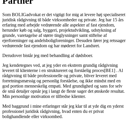
Partner
Som BOLIGadvokat er det vigtigt for mig at levere høj specialiseret
juridisk rådgivning til både virksomheder og private. Jeg har 15 års
erfaring med arbejde vedrørende alle aspekter af fast ejendom,
herunder køb og salg, byggeri, projektudvikling, udstykning af
grunde, varetagelse af større tinglysninger samt stiftelse af
ejerforeninger og andelsboligforeninger. Desuden fører jeg retssager
vedrørende fast ejendom og har møderet for Landsret.
Derudover bistår jeg med behandling af dødsboer.
Jeg kendetegnes ved, at jeg yder en ekstrem grundig rådgivning
leveret til klienterne i en struktureret og forståelig proces[BE1] . Al
rådgivning til både professionelle og private, bliver leveret med
forretningsmæssig og personlig forståelse, og ikke mindst med en
god portion menneskelig empati. Med grundighed og sans for selv
de små detaljer opnår jeg i langt de fleste sager det ønskede resultat.
Min personlige motivation er tilfredse klienter.
Med baggrund i mine erfaringer står jeg klar til at yde dig en yderst
professionel juridisk rådgivning, hvad enten du er privat
bolighandlende eller virksomhed.