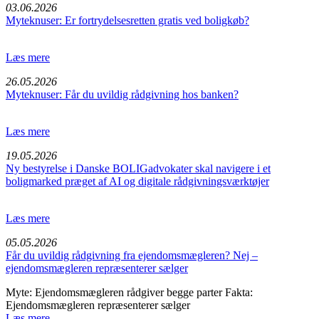
03.06.2026
Myteknuser: Er fortrydelsesretten gratis ved boligkøb?
Læs mere
26.05.2026
Myteknuser: Får du uvildig rådgivning hos banken?
Læs mere
19.05.2026
Ny bestyrelse i Danske BOLIGadvokater skal navigere i et
boligmarked præget af AI og digitale rådgivningsværktøjer
Læs mere
05.05.2026
Får du uvildig rådgivning fra ejendomsmægleren? Nej –
ejendomsmægleren repræsenterer sælger
Myte: Ejendomsmægleren rådgiver begge parter Fakta:
Ejendomsmægleren repræsenterer sælger
Læs mere