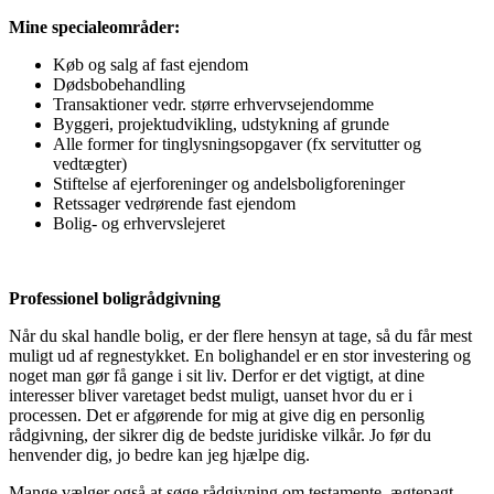
Mine specialeområder:
Køb og salg af fast ejendom
Dødsbobehandling
Transaktioner vedr. større erhvervsejendomme
Byggeri, projektudvikling, udstykning af grunde
Alle former for tinglysningsopgaver (fx servitutter og
vedtægter)
Stiftelse af ejerforeninger og andelsboligforeninger
Retssager vedrørende fast ejendom
Bolig- og erhvervslejeret
Professionel boligrådgivning
Når du skal handle bolig, er der flere hensyn at tage, så du får mest
muligt ud af regnestykket. En bolighandel er en stor investering og
noget man gør få gange i sit liv. Derfor er det vigtigt, at dine
interesser bliver varetaget bedst muligt, uanset hvor du er i
processen. Det er afgørende for mig at give dig en personlig
rådgivning, der sikrer dig de bedste juridiske vilkår. Jo før du
henvender dig, jo bedre kan jeg hjælpe dig.
Mange vælger også at søge rådgivning om testamente, ægtepagt,