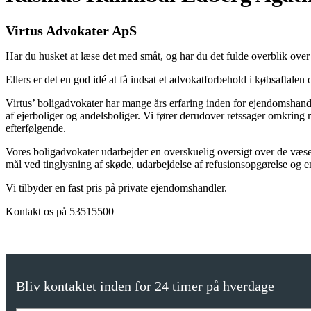
Virtus Advokater ApS
Har du husket at læse det med småt, og har du det fulde overblik over 
Ellers er det en god idé at få indsat et advokatforbehold i købsaftalen
​Virtus’ boligadvokater har mange års erfaring inden for ejendomshan
af ejerboliger og andelsboliger. Vi fører derudover retssager omkring
efterfølgende.
​Vores boligadvokater udarbejder en overskuelig oversigt over de væs
mål ved tinglysning af skøde, udarbejdelse af refusionsopgørelse og 
​Vi tilbyder en fast pris på private ejendomshandler.
Kontakt os på 53515500
Bliv kontaktet inden for 24 timer på hverdage