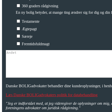
360 graders rådgivning
En ny bolig betyder, at mange ting ændrer sig for dig og din f
Testamente
Ægtepagt
Særeje
Fremtidsfuldmagt
Danske BOLIGadvokater behandler dine kundeoplysninger, i henhol
Læs Danske BOLIGadvokaters politik for databehandling
"Jeg er indforstået med, at jeg videregiver de oplysninger om mig, 
foreningens advokater om juridisk rådgivning."