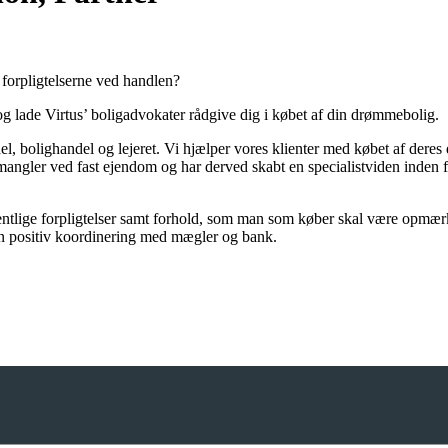
forpligtelserne ved handlen?​
 og lade Virtus’ boligadvokater rådgive dig i købet af din drømmebolig.
del, bolighandel og lejeret. Vi hjælper vores klienter med købet af de
 mangler ved fast ejendom og har derved skabt en specialistviden inden 
entlige forpligtelser samt forhold, som man som køber skal være opmær
en positiv koordinering med mægler og bank.