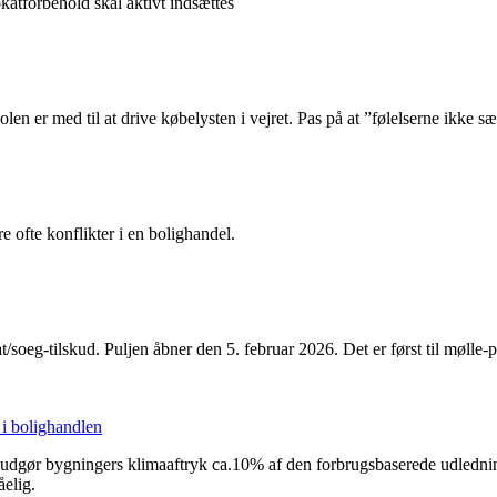
atforbehold skal aktivt indsættes
len er med til at drive købelysten i vejret. Pas på at ”følelserne ikke 
ofte konflikter i en bolighandel.
soeg-tilskud. Puljen åbner den 5. februar 2026. Det er først til mølle-p
 i bolighandlen
 udgør bygningers klimaaftryk ca.10% af den forbrugsbaserede udledning
elig.