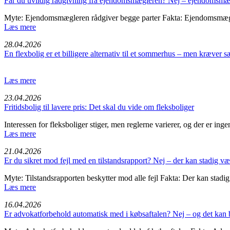
Får du uvildig rådgivning fra ejendomsmægleren? Nej – ejendomsmæg
Myte: Ejendomsmægleren rådgiver begge parter Fakta: Ejendomsmægl
Læs mere
28.04.2026
En flexbolig er et billigere alternativ til et sommerhus – men kræver
Læs mere
23.04.2026
Fritids­bolig til lavere pris: Det skal du vide om fleksbo­liger
Interessen for fleksboliger stiger, men reglerne varierer, og der er ing
Læs mere
21.04.2026
Er du sikret mod fejl med en tilstandsrapport? Nej – der kan stadig v
Myte: Tilstandsrapporten beskytter mod alle fejl Fakta: Der kan stadi
Læs mere
16.04.2026
Er advokatforbehold automatisk med i købsaftalen? Nej – og det kan b