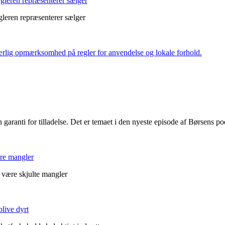
leren repræsenterer sælger
eren repræsenterer sælger
 særlig opmærksomhed på regler for anvendelse og lokale forhold.
en garanti for tilladelse. Det er temaet i den nyeste episode af Børsens p
ære mangler
g være skjulte mangler
live dyrt