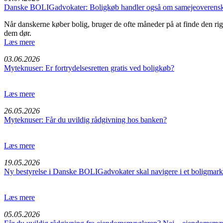
Danske BOLIGadvokater: Boligkøb handler også om samejeoverensko
Når danskerne køber bolig, bruger de ofte måneder på at finde den rigt
dem dør.
Læs mere
03.06.2026
Myteknuser: Er fortrydelsesretten gratis ved boligkøb?
Læs mere
26.05.2026
Myteknuser: Får du uvildig rådgivning hos banken?
Læs mere
19.05.2026
Ny bestyrelse i Danske BOLIGadvokater skal navigere i et boligmarke
Læs mere
05.05.2026