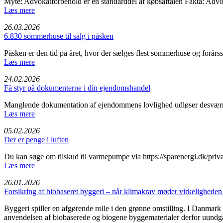
Myte: Advokatforbehold er en standarddel af købsaftalen Fakta: Advok
Læs mere
26.03.2026
6.830 sommerhuse til salg i påsken
Påsken er den tid på året, hvor der sælges flest sommerhuse og forårsso
Læs mere
24.02.2026
Få styr på dokumenterne i din ejendomshandel
Manglende dokumentation af ejendommens lovlighed udløser desværre 
Læs mere
05.02.2026
Der er penge i luften
Du kan søge om tilskud til varmepumpe via https://sparenergi.dk/privat/
Læs mere
26.01.2026
Forsikring af biobaseret byggeri – når klimakrav møder virkeligheden
Byggeri spiller en afgørende rolle i den grønne omstilling. I Danmark
anvendelsen af biobaserede og biogene byggematerialer derfor uundgå