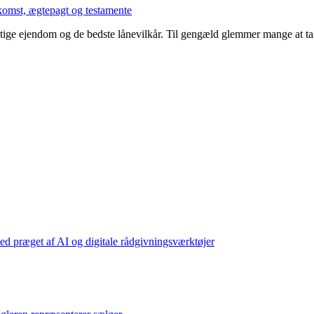
mst, ægtepagt og testamente
ige ejendom og de bedste lånevilkår. Til gengæld glemmer mange at tage s
d præget af AI og digitale rådgivningsværktøjer