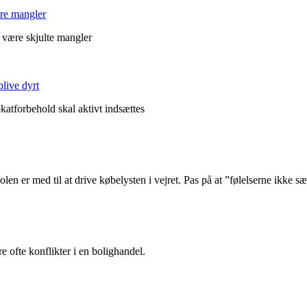
ære mangler
g være skjulte mangler
live dyrt
atforbehold skal aktivt indsættes
len er med til at drive købelysten i vejret. Pas på at ”følelserne ikke 
ofte konflikter i en bolighandel.