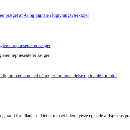
d præget af AI og digitale rådgivningsværktøjer
leren repræsenterer sælger
eren repræsenterer sælger
 særlig opmærksomhed på regler for anvendelse og lokale forhold.
en garanti for tilladelse. Det er temaet i den nyeste episode af Børsens p