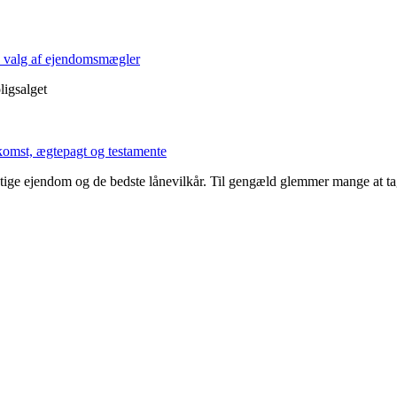
på valg af ejendomsmægler
ligsalget
mst, ægtepagt og testamente
ige ejendom og de bedste lånevilkår. Til gengæld glemmer mange at tage s