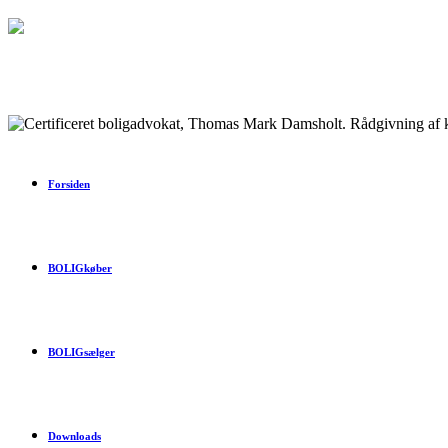
Forsiden
BOLIGkøber
BOLIGsælger
Downloads