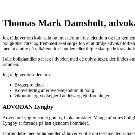
Thomas Mark Damsholt, advok
Jeg rådgiver om køb, salg og investering i fast ejendom og har gennem
boligkøber først og fremmest skal sørge for, er at tilføje advokatforbe
med at ændre på vilkårene for handlen eller tilføje skærpede krav, ind
I alle bolighandler går jeg i dybden med de oplysninger, der findes om 
sammen.
Jeg rådgiver desuden om:
Byggeprojekter
Konvertering af erhvervsejendom til bolig
Økonomi og vedtægter i andels- og ejerforeninger
ADVODAN Lyngby
Advodan Lyngby har et godt ry i lokalområdet. Mange af vores boligku
Lyngby er førende på fast ejendom i området.
I forbindelse med bolighandler rådgiver vi ofte om testamenter, same