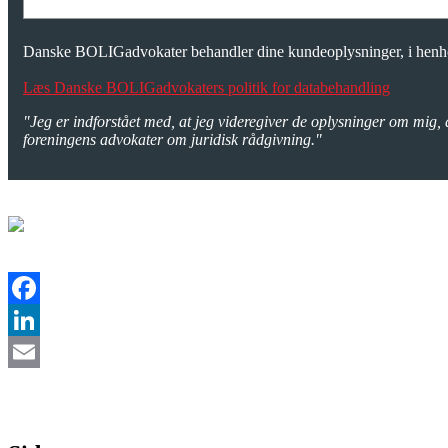
Danske BOLIGadvokater behandler dine kundeoplysninger, i henhol
Læs Danske BOLIGadvokaters politik for databehandling
"Jeg er indforstået med, at jeg videregiver de oplysninger om mig, 
foreningens advokater om juridisk rådgivning."
Facebook
LinkedIn
Email