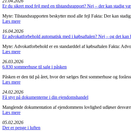
21.04.2026
Er du sikret mod fejl med en tilstandsrapport? Nej – der kan stadig v
Myte: Tilstandsrapporten beskytter mod alle fejl Fakta: Der kan stadi
Læs mere
16.04.2026
Er advokatforbehold automatisk med i købsaftalen? Nej – og det kan b
Myte: Advokatforbehold er en standarddel af købsaftalen Fakta: Advok
Læs mere
26.03.2026
6.830 sommerhuse til salg i påsken
Påsken er den tid på året, hvor der sælges flest sommerhuse og forårsso
Læs mere
24.02.2026
Få styr på dokumenterne i din ejendomshandel
Manglende dokumentation af ejendommens lovlighed udløser desværre 
Læs mere
05.02.2026
Der er penge i luften