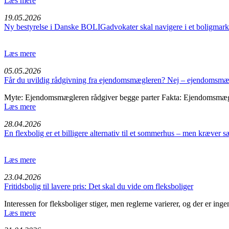
Læs mere
19.05.2026
Ny bestyrelse i Danske BOLIGadvokater skal navigere i et boligmarke
Læs mere
05.05.2026
Får du uvildig rådgivning fra ejendomsmægleren? Nej – ejendomsmæg
Myte: Ejendomsmægleren rådgiver begge parter Fakta: Ejendomsmægl
Læs mere
28.04.2026
En flexbolig er et billigere alternativ til et sommerhus – men kræver
Læs mere
23.04.2026
Fritids­bolig til lavere pris: Det skal du vide om fleksbo­liger
Interessen for fleksboliger stiger, men reglerne varierer, og der er ing
Læs mere