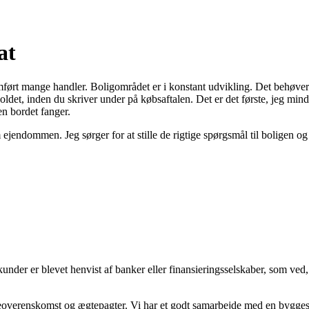
at
ført mange handler. Boligområdet er i konstant udvikling. Det behøver d
holdet, inden du skriver under på købsaftalen. Det er det første, jeg mi
en bordet fanger.
ejendommen. Jeg sørger for at stille de rigtige spørgsmål til boligen og 
nder er blevet henvist af banker eller finansieringsselskaber, som ved
jeoverenskomst og ægtepagter. Vi har et godt samarbejde med en byggesa