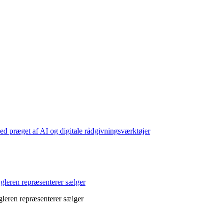
d præget af AI og digitale rådgivningsværktøjer
leren repræsenterer sælger
eren repræsenterer sælger