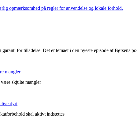
 særlig opmærksomhed på regler for anvendelse og lokale forhold.
en garanti for tilladelse. Det er temaet i den nyeste episode af Børsens p
ære mangler
g være skjulte mangler
live dyrt
atforbehold skal aktivt indsættes