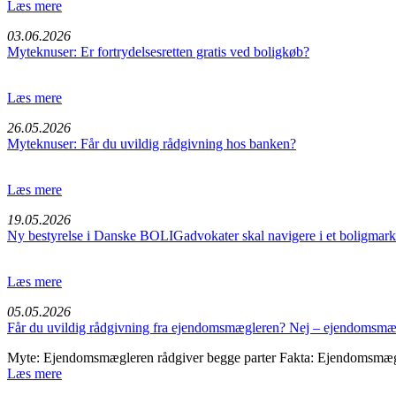
Læs mere
03.06.2026
Myteknuser: Er fortrydelsesretten gratis ved boligkøb?
Læs mere
26.05.2026
Myteknuser: Får du uvildig rådgivning hos banken?
Læs mere
19.05.2026
Ny bestyrelse i Danske BOLIGadvokater skal navigere i et boligmarke
Læs mere
05.05.2026
Får du uvildig rådgivning fra ejendomsmægleren? Nej – ejendomsmæg
Myte: Ejendomsmægleren rådgiver begge parter Fakta: Ejendomsmægl
Læs mere