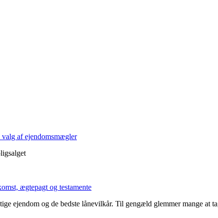
på valg af ejendomsmægler
ligsalget
mst, ægtepagt og testamente
ige ejendom og de bedste lånevilkår. Til gengæld glemmer mange at tage s