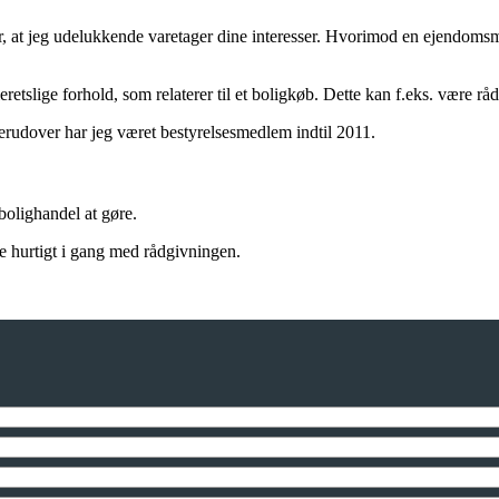
er, at jeg udelukkende varetager dine interesser. Hvorimod en ejendomsm
etslige forhold, som relaterer til et boligkøb. Dette kan f.eks. være 
rudover har jeg været bestyrelsesmedlem indtil 2011.
bolighandel at gøre.
me hurtigt i gang med rådgivningen.