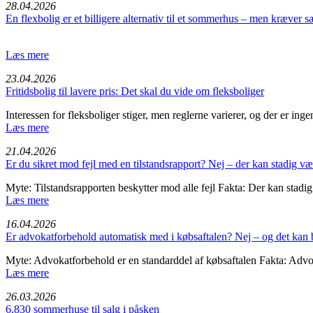
28.04.2026
En flexbolig er et billigere alternativ til et sommerhus – men kræver
Læs mere
23.04.2026
Fritids­bolig til lavere pris: Det skal du vide om fleksbo­liger
Interessen for fleksboliger stiger, men reglerne varierer, og der er ing
Læs mere
21.04.2026
Er du sikret mod fejl med en tilstandsrapport? Nej – der kan stadig v
Myte: Tilstandsrapporten beskytter mod alle fejl Fakta: Der kan stadi
Læs mere
16.04.2026
Er advokatforbehold automatisk med i købsaftalen? Nej – og det kan b
Myte: Advokatforbehold er en standarddel af købsaftalen Fakta: Advok
Læs mere
26.03.2026
6.830 sommerhuse til salg i påsken