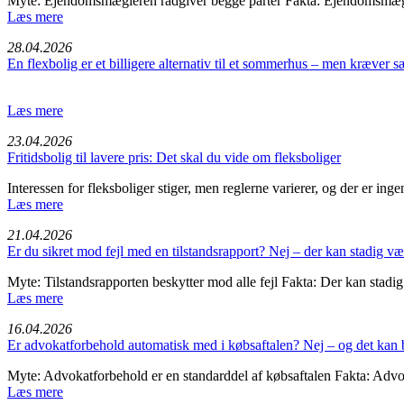
Myte: Ejendomsmægleren rådgiver begge parter Fakta: Ejendomsmægl
Læs mere
28.04.2026
En flexbolig er et billigere alternativ til et sommerhus – men kræver
Læs mere
23.04.2026
Fritids­bolig til lavere pris: Det skal du vide om fleksbo­liger
Interessen for fleksboliger stiger, men reglerne varierer, og der er ing
Læs mere
21.04.2026
Er du sikret mod fejl med en tilstandsrapport? Nej – der kan stadig v
Myte: Tilstandsrapporten beskytter mod alle fejl Fakta: Der kan stadi
Læs mere
16.04.2026
Er advokatforbehold automatisk med i købsaftalen? Nej – og det kan b
Myte: Advokatforbehold er en standarddel af købsaftalen Fakta: Advok
Læs mere