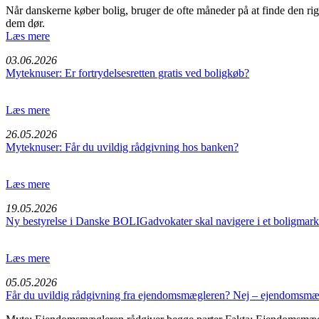
Når danskerne køber bolig, bruger de ofte måneder på at finde den rigt
dem dør.
Læs mere
03.06.2026
Myteknuser: Er fortrydelsesretten gratis ved boligkøb?
Læs mere
26.05.2026
Myteknuser: Får du uvildig rådgivning hos banken?
Læs mere
19.05.2026
Ny bestyrelse i Danske BOLIGadvokater skal navigere i et boligmarke
Læs mere
05.05.2026
Får du uvildig rådgivning fra ejendomsmægleren? Nej – ejendomsmæg