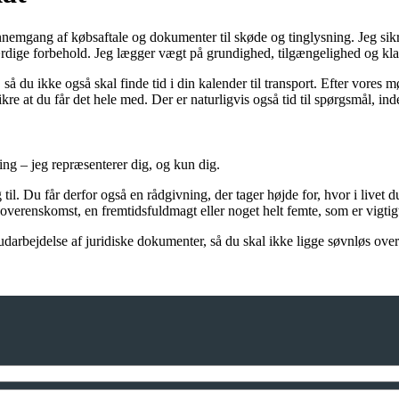
gang af købsaftale og dokumenter til skøde og tinglysning. Jeg sikrer
rdige forbehold. Jeg lægger vægt på grundighed, tilgængelighed og kla
, så du ikke også skal finde tid i din kalender til transport. Efter vor
re at du får det hele med. Der er naturligvis også tid til spørgsmål, i
ng – jeg repræsenterer dig, og kun dig.
til. Du får derfor også en rådgivning, der tager højde for, hvor i livet 
erenskomst, en fremtidsfuldmagt eller noget helt femte, som er vigtigt fo
 udarbejdelse af juridiske dokumenter, så du skal ikke ligge søvnløs ov