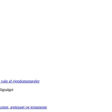
på valg af ejendomsmægler
ligsalget
mst, ægtepagt og testamente