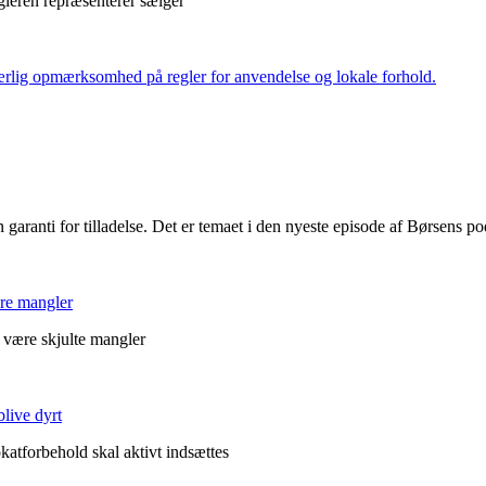
eren repræsenterer sælger
 særlig opmærksomhed på regler for anvendelse og lokale forhold.
en garanti for tilladelse. Det er temaet i den nyeste episode af Børsens p
ære mangler
g være skjulte mangler
live dyrt
atforbehold skal aktivt indsættes