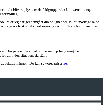
, at du bliver oplyst om de faldgrupper der kan være i netop din
r formidling.
es møde, hvor jeg har gennemgået din bolighandel, vil du modtage mine
nden der gives besked til ejendomsmægleren om forbehold i handlen.
du er. Din personlige situation har nemlig betydning for, om
r dig i den situation, du står i.
er advokatregningen. Du kan se vores priser
her
.