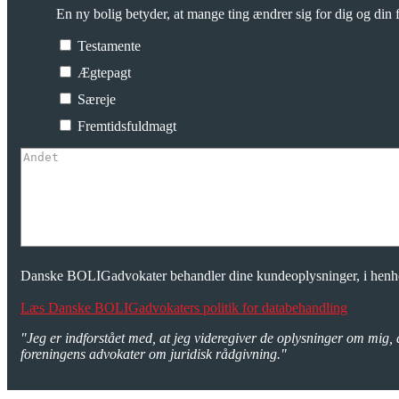
En ny bolig betyder, at mange ting ændrer sig for dig og din f
Testamente
Ægtepagt
Særeje
Fremtidsfuldmagt
Danske BOLIGadvokater behandler dine kundeoplysninger, i henhol
Læs Danske BOLIGadvokaters politik for databehandling
"Jeg er indforstået med, at jeg videregiver de oplysninger om mig, 
foreningens advokater om juridisk rådgivning."