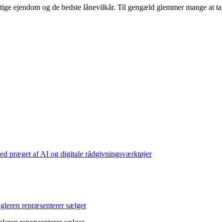
ige ejendom og de bedste lånevilkår. Til gengæld glemmer mange at tage s
d præget af AI og digitale rådgivningsværktøjer
leren repræsenterer sælger