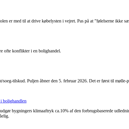
len er med til at drive købelysten i vejret. Pas på at ”følelserne ikke 
ofte konflikter i en bolighandel.
soeg-tilskud. Puljen åbner den 5. februar 2026. Det er først til mølle-p
 i bolighandlen
 udgør bygningers klimaaftryk ca.10% af den forbrugsbaserede udledning
elig.