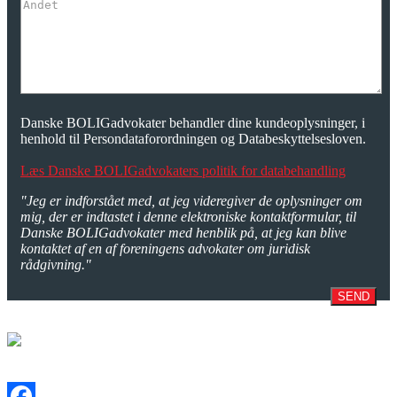
Danske BOLIGadvokater behandler dine kundeoplysninger, i
henhold til Persondataforordningen og Databeskyttelsesloven.
Læs Danske BOLIGadvokaters politik for databehandling
"Jeg er indforstået med, at jeg videregiver de oplysninger om
mig, der er indtastet i denne elektroniske kontaktformular, til
Danske BOLIGadvokater med henblik på, at jeg kan blive
kontaktet af en af foreningens advokater om juridisk
rådgivning."
SEND