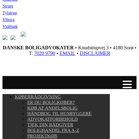
Struer
Tylstrup
Viborg
Videbæk
DANSKE BOLIGADVOKATER
• Knudstrupvej 3 • 4180 Sorø •
T:
7020 9790
•
EMAIL
•
DISCLAIMER
KØBERRÅDGIVNING
ER DU BOLIGKØBER?
KØB AF ANDELSBOLIG
HÅNDBOG TIL HUSBYGGERE
ADVOKATFORBEHOLD
TJEK DIN RÅDGIVER
BOLIGHANDEL FRA A-Z
PROJEKTKØB