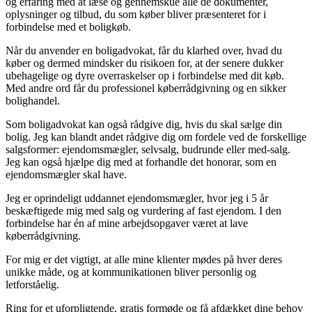
og erfaring med at læse og gennemskue alle de dokumenter,
oplysninger og tilbud, du som køber bliver præsenteret for i
forbindelse med et boligkøb.
Når du anvender en boligadvokat, får du klarhed over, hvad du
køber og dermed mindsker du risikoen for, at der senere dukker
ubehagelige og dyre overraskelser op i forbindelse med dit køb.
Med andre ord får du professionel køberrådgivning og en sikker
bolighandel.
Som boligadvokat kan også rådgive dig, hvis du skal sælge din
bolig. Jeg kan blandt andet rådgive dig om fordele ved de forskellige
salgsformer: ejendomsmægler, selvsalg, budrunde eller med-salg.
Jeg kan også hjælpe dig med at forhandle det honorar, som en
ejendomsmægler skal have.
Jeg er oprindeligt uddannet ejendomsmægler, hvor jeg i 5 år
beskæftigede mig med salg og vurdering af fast ejendom. I den
forbindelse har én af mine arbejdsopgaver været at lave
køberrådgivning.
For mig er det vigtigt, at alle mine klienter mødes på hver deres
unikke måde, og at kommunikationen bliver personlig og
letforståelig.
Ring for et uforpligtende, gratis formøde og få afdækket dine behov