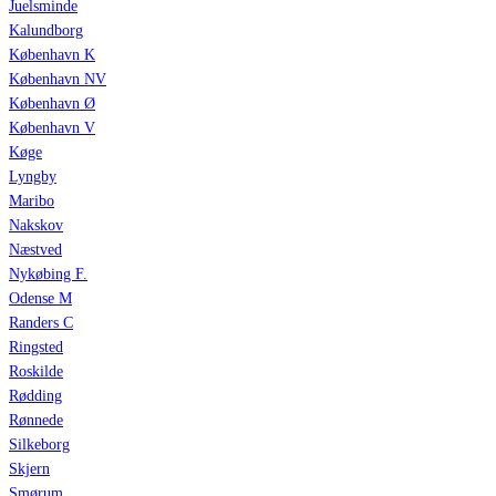
Juelsminde
Kalundborg
København K
København NV
København Ø
København V
Køge
Lyngby
Maribo
Nakskov
Næstved
Nykøbing F.
Odense M
Randers C
Ringsted
Roskilde
Rødding
Rønnede
Silkeborg
Skjern
Smørum