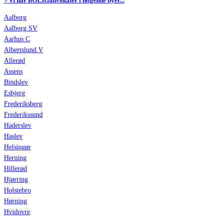
> Vi har BOLIGadvokater i følgende byer...
Aalborg
Aalborg SV
Aarhus C
Albertslund V
Allerød
Assens
Bindslev
Esbjerg
Frederiksberg
Frederikssund
Haderslev
Haslev
Helsingør
Herning
Hillerød
Hjørring
Holstebro
Hørning
Hvidovre