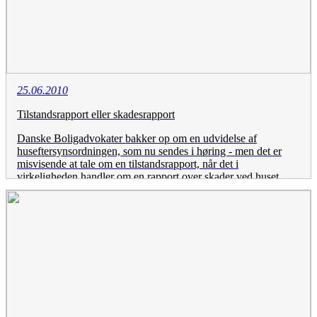
25.06.2010
Tilstandsrapport eller skadesrapport
Danske Boligadvokater bakker op om en udvidelse af
huseftersynsordningen, som nu sendes i høring - men det er
misvisende at tale om en tilstandsrapport, når det i
virkeligheden handler om en rapport over skader ved huset,
siger Jan Schøtt-Petersen, formand for Danske Boligadvokater.