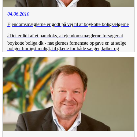
04.06.2010
Ejendomsmæglerne er godt på vej til at boykotte boligsælgerne
âDet er lidt af et paradoks, at ejendomsmæglerne forsøger at
boykotte boliga.dk - mæglernes fornemste opgave er, at sælge
boliger hurtigst muligt, til glæde for både sælger, køber og
mæglernes egen forretning, lyder det fra Danske
BOLIGadvokaters formand