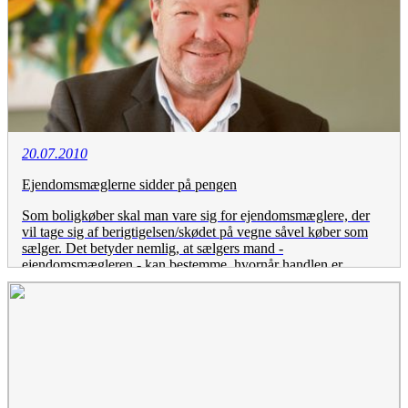
20.07.2010
Ejendomsmæglerne sidder på pengen
Som boligkøber skal man vare sig for ejendomsmæglere, der
vil tage sig af berigtigelsen/skødet på vegne såvel køber som
sælger. Det betyder nemlig, at sælgers mand -
ejendomsmægleren - kan bestemme, hvornår handlen er
endelig og frigive købers penge til sælger. Men det er som at
sætte ræven til at vogte gæs!