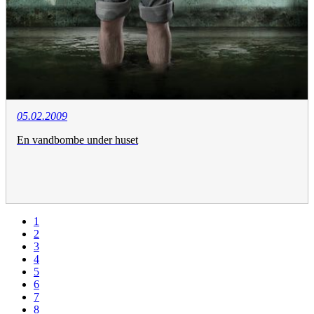
05.02.2009
En vandbombe under huset
1
2
3
4
5
6
7
8