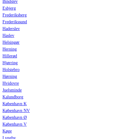
Bindslev
Esbjerg
Frederiksberg
Frederikssund
Haderslev
Haslev
Helsingør
Herning
Hillerød
Hjørring
Holstebro
Hørning
Hvidovre
Juelsminde
Kalundborg
København K
København NV
København Ø
København V
Køge
Lyngby