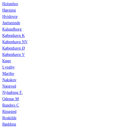
Holstebro
Hørning
Hvidovre
Juelsminde
Kalundborg
København K
København NV
København Ø
København V
Køge
Lyngby
Maribo
Nakskov
Næstved
Nykøbing F.
Odense M
Randers C
Ringsted
Roskilde
Rødding