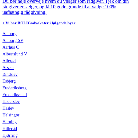
Du bør nøje overveje hvem du vælger som rådgiver. Tjek om din
rådgiver er sælger, og få 10 gode grunde til at vælge 100%
uafhængig rådgivning.
> Vi har BOLIGadvokater i følgende byer...
Aalborg
Aalborg SV
Aarhus C
Albertslund V
Allerød
Assens
Bindslev
Esbjerg
Frederiksberg
Frederikssund
Haderslev
Haslev
Helsingør
Herning
Hillerød
Hjørring