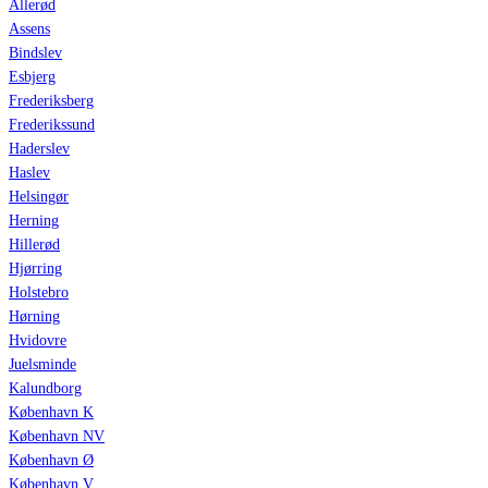
Allerød
Assens
Bindslev
Esbjerg
Frederiksberg
Frederikssund
Haderslev
Haslev
Helsingør
Herning
Hillerød
Hjørring
Holstebro
Hørning
Hvidovre
Juelsminde
Kalundborg
København K
København NV
København Ø
København V