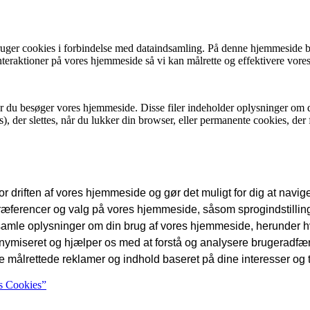
r cookies i forbindelse med dataindsamling. På denne hjemmeside benyt
teraktioner på vores hjemmeside så vi kan målrette og effektivere vore
år du besøger vores hjemmeside. Disse filer indeholder oplysninger om
 der slettes, når du lukker din browser, eller permanente cookies, der fo
 driften af vores hjemmeside og gør det muligt for dig at navig
erencer og valg på vores hjemmeside, såsom sprogindstillinger
dsamle oplysninger om din brug af vores hjemmeside, herunder hvi
anonymiseret og hjælper os med at forstå og analysere brugeradf
e målrettede reklamer og indhold baseret på dine interesser og 
s Cookies”