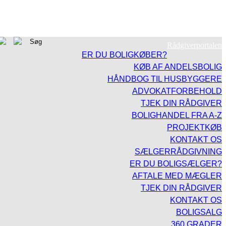
Rådgiverportalen
ER DU BOLIGKØBER?
KØB AF ANDELSBOLIG
HÅNDBOG TIL HUSBYGGERE
ADVOKATFORBEHOLD
TJEK DIN RÅDGIVER
BOLIGHANDEL FRA A-Z
PROJEKTKØB
KONTAKT OS
SÆLGERRÅDGIVNING
ER DU BOLIGSÆLGER?
AFTALE MED MÆGLER
TJEK DIN RÅDGIVER
KONTAKT OS
BOLIGSALG
360 GRADER