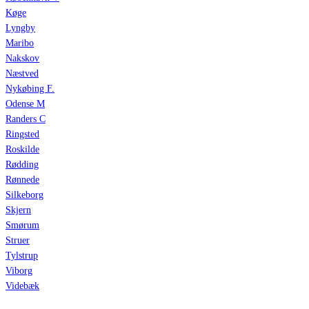
Køge
Lyngby
Maribo
Nakskov
Næstved
Nykøbing F.
Odense M
Randers C
Ringsted
Roskilde
Rødding
Rønnede
Silkeborg
Skjern
Smørum
Struer
Tylstrup
Viborg
Videbæk