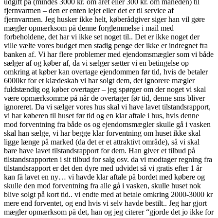
udgift på (mindes 3000 kr. om året eller 300 kr. om måneden) til
fjernvarmen – den er enten lejet eller det er til service af
fjernvarmen. Jeg husker ikke helt, køberådgiver siger han vil gøre
mægler opmærksom på denne forglemmelse i mail med
forbeholdene, det har vi ikke set noget til.. Det er ikke noget der
ville vælte vores budget men stadig penge der ikke er indregnet fra
banken af. Vi har flere problemer med ejendomsmægler som vi både
sælger af og køber af, da vi sælger sætter vi en betingelse op
omkring at køber kan overtage ejendommen før tid, hvis de betaler
6000kr for et klædeskab vi har solgt dem, det ignorere mægler
fuldstændig og køber overtager – jeg spørger om der noget vi skal
være opmærksomme på når de overtager før tid, denne sms bliver
ignoreret. Da vi sælger vores hus skal vi have lavet tilstandsrapport,
vi har køberen til huset før tid og en klar aftale i hus, hvis denne
mod forventning fra både os og ejendomsmægler skulle gå i vasken
skal han sælge, vi har begge klar forventning om huset ikke skal
ligge længe på marked (da det er et attraktivt område), så vi skal
bare have lavet tilstandsrapport for dem. Han giver et tilbud på
tilstandsrapporten i sit tilbud for salg osv. da vi modtager regning fra
tilstandsrapport er det den dyre med udvidet så vi gratis efter 1 år
kan få lavet en ny… vi havde klar aftale på bordet med købere og
skulle den mod forventning fra alle gå i vasken, skulle huset nok
blive solgt på kort tid.. vi endte med at betale omkring 2000-3000 kr
mere end forventet, og end hvis vi selv havde bestilt.. Jeg har gjort
mægler opmærksom på det, han og jeg citerer “gjorde det jo ikke for