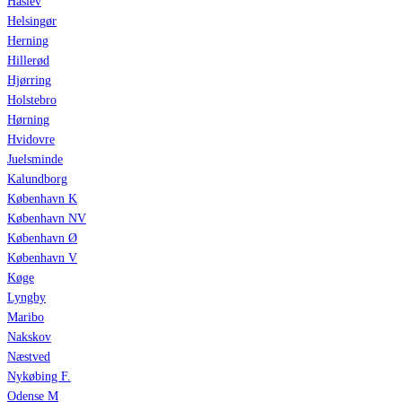
Haslev
Helsingør
Herning
Hillerød
Hjørring
Holstebro
Hørning
Hvidovre
Juelsminde
Kalundborg
København K
København NV
København Ø
København V
Køge
Lyngby
Maribo
Nakskov
Næstved
Nykøbing F.
Odense M