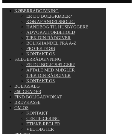
KØBERRÅDGIVNING
ER DU BOLIGKØBER?
KØB AF ANDELSBOLIG
HÅNDBOG TIL HUSBYGGERE
ADVOKATFORBEHOLD
TJEK DIN RÅDGIVER
BOLIGHANDEL FRA A-Z
PROJEKTKØB
KONTAKT OS
SÆLGERRÅDGIVNING
ER DU BOLIGSÆLGER?
AFTALE MED MÆGLER
TJEK DIN RÅDGIVER
KONTAKT OS
BOLIGSALG
360 GRADER
FIND BOLIGADVOKAT
BREVKASSE
OM OS
KONTAKT
CERTIFICERING
ETISKE REGLER
VEDTÆGTER