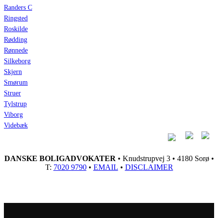
Randers C
Ringsted
Roskilde
Rødding
Rønnede
Silkeborg
Skjern
Smørum
Struer
Tylstrup
Viborg
Videbæk
DANSKE BOLIGADVOKATER
• Knudstrupvej 3 • 4180 Sorø •
T:
7020 9790
•
EMAIL
•
DISCLAIMER