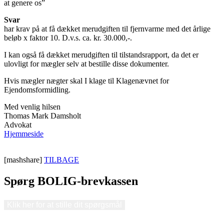
at genere os”
Svar
har krav på at få dækket merudgiften til fjernvarme med det årlige
beløb x faktor 10. D.v.s. ca. kr. 30.000,-.
I kan også få dækket merudgiften til tilstandsrapport, da det er
ulovligt for mægler selv at bestille disse dokumenter.
Hvis mægler nægter skal I klage til Klagenævnet for
Ejendomsformidling.
Med venlig hilsen
Thomas Mark Damsholt
Advokat
Hjemmeside
[mashshare]
TILBAGE
Spørg BOLIG-brevkassen
Klik her for at stille dit spørgsmål