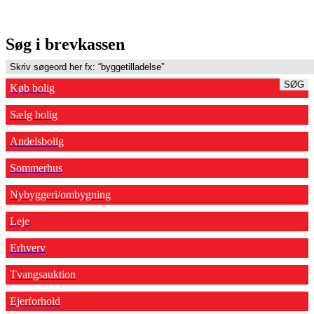
Søg i brevkassen
SØG
Køb bolig
Sælg bolig
Andelsbolig
Sommerhus
Nybyggeri/ombygning
Leje
Erhverv
Tvangsauktion
Ejerforhold