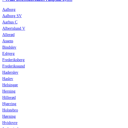
Aalborg
Aalborg SV
Aarhus C
Albertslund V
Allerød
Assens
Bindslev
Esbjerg
Frederiksberg
Frederikssund
Haderslev
Haslev
Helsingør
Herning
Hillerød
Hjørring
Holstebro
Hørning
Hvidovre