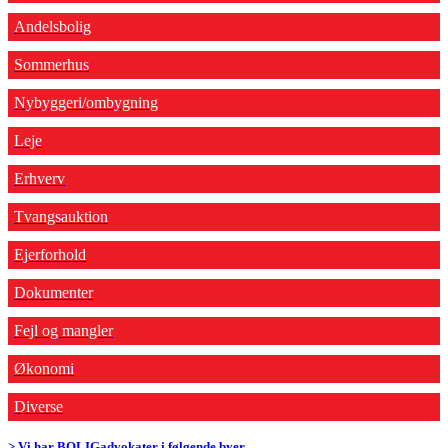
Andelsbolig
Sommerhus
Nybyggeri/ombygning
Leje
Erhverv
Tvangsauktion
Ejerforhold
Dokumenter
Fejl og mangler
Økonomi
Diverse
> Vi har BOLIGadvokater i følgende byer...