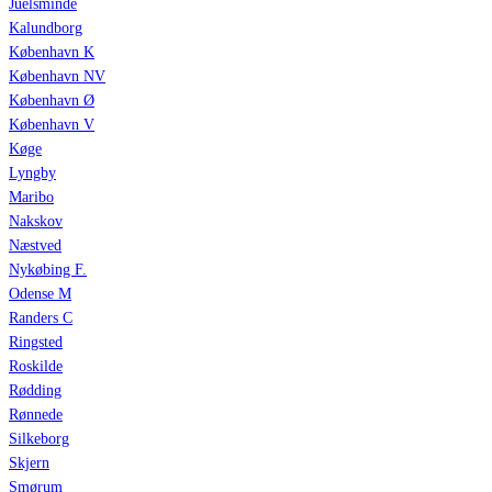
Juelsminde
Kalundborg
København K
København NV
København Ø
København V
Køge
Lyngby
Maribo
Nakskov
Næstved
Nykøbing F.
Odense M
Randers C
Ringsted
Roskilde
Rødding
Rønnede
Silkeborg
Skjern
Smørum