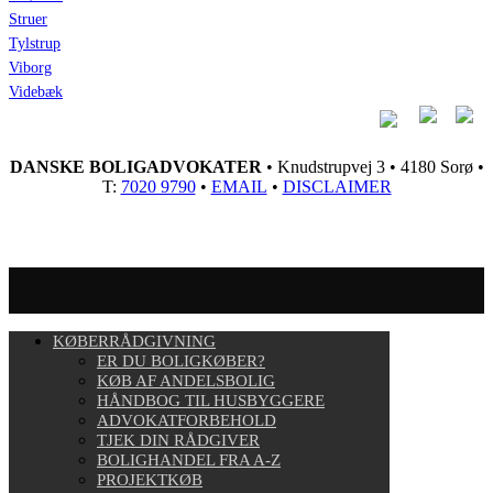
Struer
Tylstrup
Viborg
Videbæk
DANSKE BOLIGADVOKATER
• Knudstrupvej 3 • 4180 Sorø •
T:
7020 9790
•
EMAIL
•
DISCLAIMER
KØBERRÅDGIVNING
ER DU BOLIGKØBER?
KØB AF ANDELSBOLIG
HÅNDBOG TIL HUSBYGGERE
ADVOKATFORBEHOLD
TJEK DIN RÅDGIVER
BOLIGHANDEL FRA A-Z
PROJEKTKØB