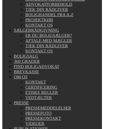
ADVOKATFORBEHOLD
TJEK DIN RÅDGIVER
BOLIGHANDEL FRA A-Z
PROJEKTKØB
KONTAKT OS
SÆLGERRÅDGIVNING
ER DU BOLIGSÆLGER?
AFTALE MED MÆGLER
TJEK DIN RÅDGIVER
KONTAKT OS
BOLIGSALG
360 GRADER
FIND BOLIGADVOKAT
BREVKASSE
OM OS
KONTAKT
CERTIFICERING
ETISKE REGLER
VEDTÆGTER
PRESSE
PRESSEMEDDELELSER
PRESSEFOTO
PRESSEKONTAKT
VIDEOER
PUBLIKATIONER