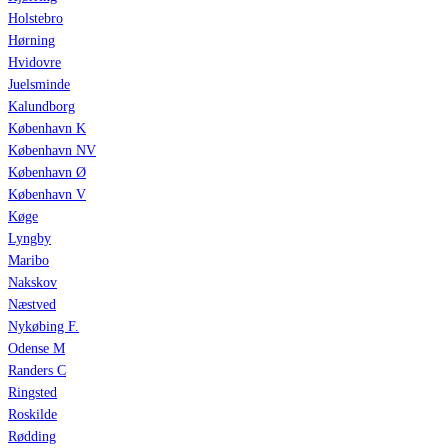
Holstebro
Hørning
Hvidovre
Juelsminde
Kalundborg
København K
København NV
København Ø
København V
Køge
Lyngby
Maribo
Nakskov
Næstved
Nykøbing F.
Odense M
Randers C
Ringsted
Roskilde
Rødding