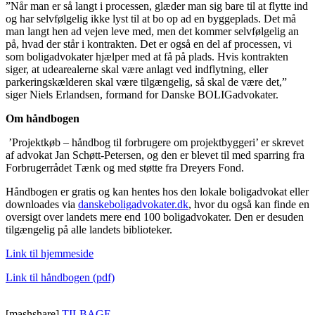
”Når man er så langt i processen, glæder man sig bare til at flytte ind
og har selvfølgelig ikke lyst til at bo op ad en byggeplads. Det må
man langt hen ad vejen leve med, men det kommer selvfølgelig an
på, hvad der står i kontrakten. Det er også en del af processen, vi
som boligadvokater hjælper med at få på plads. Hvis kontrakten
siger, at udearealerne skal være anlagt ved indflytning, eller
parkeringskælderen skal være tilgængelig, så skal de være det,”
siger Niels Erlandsen, formand for Danske BOLIGadvokater.
Om håndbogen
’Projektkøb – håndbog til forbrugere om projektbyggeri’ er skrevet
af advokat Jan Schøtt-Petersen, og den er blevet til med sparring fra
Forbrugerrådet Tænk og med støtte fra Dreyers Fond.
Håndbogen er gratis og kan hentes hos den lokale boligadvokat eller
downloades via
danskeboligadvokater.dk
, hvor du også kan finde en
oversigt over landets mere end 100 boligadvokater. Den er desuden
tilgængelig på alle landets biblioteker.
Link til hjemmeside
Link til håndbogen (pdf)
[mashshare]
TILBAGE