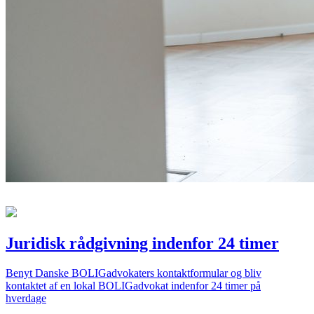
Juridisk rådgivning indenfor 24 timer
Benyt Danske BOLIGadvokaters kontaktformular og bliv
kontaktet af en lokal BOLIGadvokat indenfor 24 timer på
hverdage