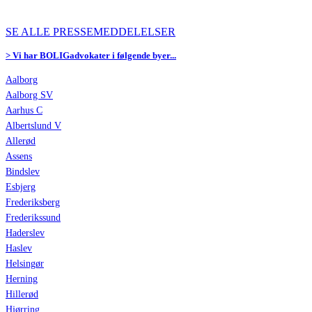
SE ALLE PRESSEMEDDELELSER
> Vi har BOLIGadvokater i følgende byer...
Aalborg
Aalborg SV
Aarhus C
Albertslund V
Allerød
Assens
Bindslev
Esbjerg
Frederiksberg
Frederikssund
Haderslev
Haslev
Helsingør
Herning
Hillerød
Hjørring