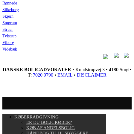
Rønnede
Silkeborg
Skjern
Smørum
Struer
Tylstrup
Viborg
Videbæk
DANSKE BOLIGADVOKATER
• Knudstrupvej 3 • 4180 Sorø •
T:
7020 9790
•
EMAIL
•
DISCLAIMER
KØBERRÅDGIVNING
ER DU BOLIGKØBER?
KØB AF ANDELSBOLIG
HÅNDBOG TIL HUSBYGGERE