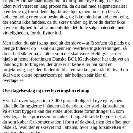
Tillykke! Du får snart nøglerne til din splinternye bolig. Det har
uden tvivl været en lang proces fra, da du sad med salgsmaterialet i
hænderne og forestillede dig dit nye hjem, men nu er du her. At
købe en bolig er en stor beslutning, og ikke mindst at købe en bolig,
der endnu ikke fandtes, da du skrev under, og hvor du derfor ikke
havde mulighed for at sammenholde det flotte salgsmateriale med
virkeligheden, før du flytter ind.
Men inden du går i gang med alt det sjove – at få sofaen på plads og
hænge billeder op – skal du igennem overleveringsforretningen, så
du er helt sikker på, at alt er som det skal være. Heldigvis er der
hjælp at hente; foreningen Danske BOLIGadvokater har udgivet en
håndbog til forbrugere, der ønsker at købe eller har købt en
projektbolig, og i den finder du bl.a. en række gode råd til, hvad du
skal være ekstra opmærksom på, når boligen står klar til
overtagelse.
Overtagelsesdag og overleveringsforretning
Hvert år overdrages cirka 3.000 projektboliger til nye ejere, men
ikke alle får nøglerne i hånden på den dato, der stod i købsaftalen.
På et stort byggeri kan der støde uforudsete forhindringer til, som
betyder, at hele processen forsinkes. I nogle tilfælde betyder det, at
du som køber får kompensation i form af dagbod, men det afhænger
både af, hvad der er skrevet ind i aftalen, hvor lang forsinkelsen er
og hvad den skyldes.