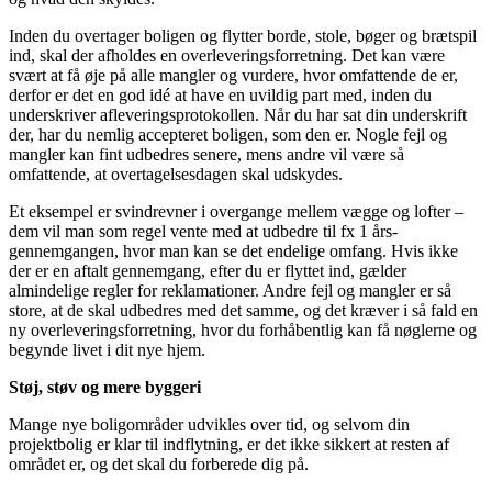
Inden du overtager boligen og flytter borde, stole, bøger og brætspil
ind, skal der afholdes en overleveringsforretning. Det kan være
svært at få øje på alle mangler og vurdere, hvor omfattende de er,
derfor er det en god idé at have en uvildig part med, inden du
underskriver afleveringsprotokollen. Når du har sat din underskrift
der, har du nemlig accepteret boligen, som den er. Nogle fejl og
mangler kan fint udbedres senere, mens andre vil være så
omfattende, at overtagelsesdagen skal udskydes.
Et eksempel er svindrevner i overgange mellem vægge og lofter –
dem vil man som regel vente med at udbedre til fx 1 års-
gennemgangen, hvor man kan se det endelige omfang. Hvis ikke
der er en aftalt gennemgang, efter du er flyttet ind, gælder
almindelige regler for reklamationer. Andre fejl og mangler er så
store, at de skal udbedres med det samme, og det kræver i så fald en
ny overleveringsforretning, hvor du forhåbentlig kan få nøglerne og
begynde livet i dit nye hjem.
Støj, støv og mere byggeri
Mange nye boligområder udvikles over tid, og selvom din
projektbolig er klar til indflytning, er det ikke sikkert at resten af
området er, og det skal du forberede dig på.