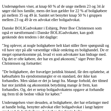
Undersøgelsen viser, at knap 60 % af de unge mellem 23 og 34 år
søger råd hos familie, mens det kun gælder for 22 % af boligkøbere
på mellem 35 og 49 år. Samlet set benytter knap 50 % i gruppen
mellem 23 og 49 år en advokat eller boligadvokat.
Danske BOLIGadvokater i Esbjerg, Peter Boe Christensen som
også er næstformand i Danske BOLIGadvokater, kan godt
genkende den tendens i det daglige:
”Jeg oplever, at nogle boligkøbere helt klart stiller flere spørgsmål og
vil have styr på alle væsentlige vilkår omkring en bolighandel. De er
meget opmærksomme på, hvad vi som advokater kan bidrage med.
Og det er ofte købere, der har en god økonomi,” siger Peter Boe
Christensen og fortsætter:
”De boligkøbere, der fravælger juridisk bistand, får den opfattelse, at
købsaftalen fra ejendomsmægler er en standard, der ikke kan
forhandles. Men sådan er det jo langt fra. Mange forhold, der tilmed
har stor juridisk og økonomisk betydning mange år frem, kan
forhandles. Og, det er netop boligadvokatens opgave at forhandle
sig frem til de bedste vilkår for køber.”
Undersøgelsen viser desuden, at boligkøbere, der har erfaringer med
at handle bolig, benytter advokat eller boligadvokat i langt højere