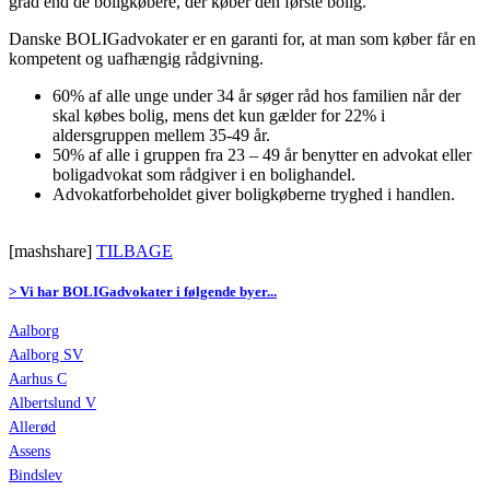
grad end de boligkøbere, der køber den første bolig.
Danske BOLIGadvokater er en garanti for, at man som køber får en
kompetent og uafhængig rådgivning.
60% af alle unge under 34 år søger råd hos familien når der
skal købes bolig, mens det kun gælder for 22% i
aldersgruppen mellem 35-49 år.
50% af alle i gruppen fra 23 – 49 år benytter en advokat eller
boligadvokat som rådgiver i en bolighandel.
Advokatforbeholdet giver boligkøberne tryghed i handlen.
[mashshare]
TILBAGE
> Vi har BOLIGadvokater i følgende byer...
Aalborg
Aalborg SV
Aarhus C
Albertslund V
Allerød
Assens
Bindslev