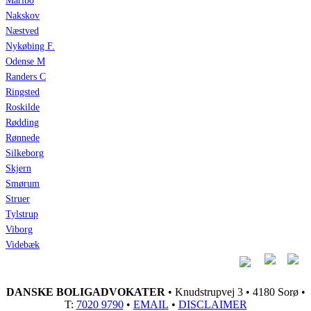
Maribo
Nakskov
Næstved
Nykøbing F.
Odense M
Randers C
Ringsted
Roskilde
Rødding
Rønnede
Silkeborg
Skjern
Smørum
Struer
Tylstrup
Viborg
Videbæk
DANSKE BOLIGADVOKATER
• Knudstrupvej 3 • 4180 Sorø •
T:
7020 9790
•
EMAIL
•
DISCLAIMER