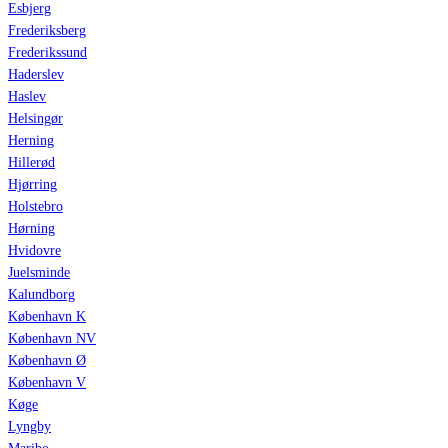
Esbjerg
Frederiksberg
Frederikssund
Haderslev
Haslev
Helsingør
Herning
Hillerød
Hjørring
Holstebro
Hørning
Hvidovre
Juelsminde
Kalundborg
København K
København NV
København Ø
København V
Køge
Lyngby