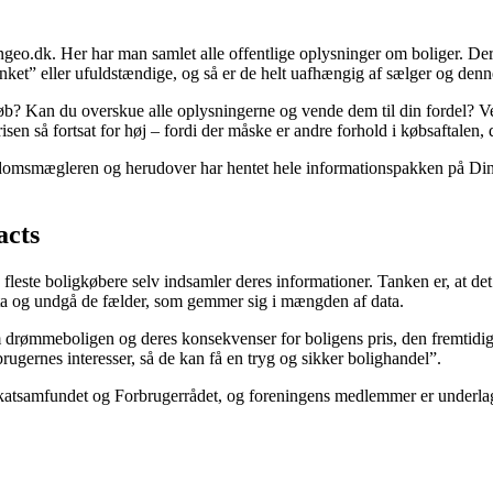
.dk. Her har man samlet alle offentlige oplysninger om boliger. Der 
ket” eller ufuldstændige, og så er de helt uafhængig af sælger og denn
øb? Kan du overskue alle oplysningerne og vende dem til din fordel? Ved
risen så fortsat for høj – fordi der måske er andre forhold i købsaftalen
jendomsmægleren og herudover har hentet hele informationspakken på Din
acts
este boligkøbere selv indsamler deres informationer. Tanken er, at det 
ta og undgå de fælder, som gemmer sig i mængden af data.
drømmeboligen og deres konsekvenser for boligens pris, den fremtidige
rugernes interesser, så de kan få en tryg og sikker bolighandel”.
samfundet og Forbrugerrådet, og foreningens medlemmer er underlagt s