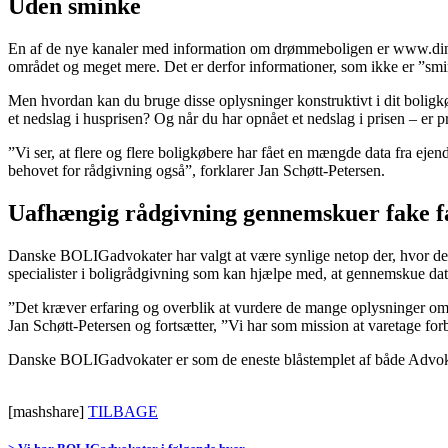
Uden sminke
En af de nye kanaler med information om drømmeboligen er www.dingeo
området og meget mere. Det er derfor informationer, som ikke er ”smin
Men hvordan kan du bruge disse oplysninger konstruktivt i dit boligk
et nedslag i husprisen? Og når du har opnået et nedslag i prisen – er p
”Vi ser, at flere og flere boligkøbere har fået en mængde data fra e
behovet for rådgivning også”, forklarer Jan Schøtt-Petersen.
Uafhængig rådgivning gennemskuer fake f
Danske BOLIGadvokater har valgt at være synlige netop der, hvor de fl
specialister i boligrådgivning som kan hjælpe med, at gennemskue da
”Det kræver erfaring og overblik at vurdere de mange oplysninger om 
Jan Schøtt-Petersen og fortsætter, ”Vi har som mission at varetage forb
Danske BOLIGadvokater er som de eneste blåstemplet af både Advokat
[mashshare]
TILBAGE