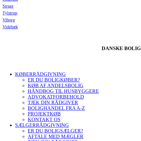
Struer
Tylstrup
Viborg
Videbæk
DANSKE BOLI
KØBERRÅDGIVNING
ER DU BOLIGKØBER?
KØB AF ANDELSBOLIG
HÅNDBOG TIL HUSBYGGERE
ADVOKATFORBEHOLD
TJEK DIN RÅDGIVER
BOLIGHANDEL FRA A-Z
PROJEKTKØB
KONTAKT OS
SÆLGERRÅDGIVNING
ER DU BOLIGSÆLGER?
AFTALE MED MÆGLER