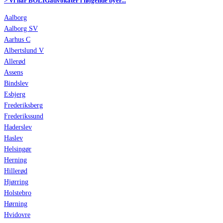
> Vi har BOLIGadvokater i følgende byer...
Aalborg
Aalborg SV
Aarhus C
Albertslund V
Allerød
Assens
Bindslev
Esbjerg
Frederiksberg
Frederikssund
Haderslev
Haslev
Helsingør
Herning
Hillerød
Hjørring
Holstebro
Hørning
Hvidovre