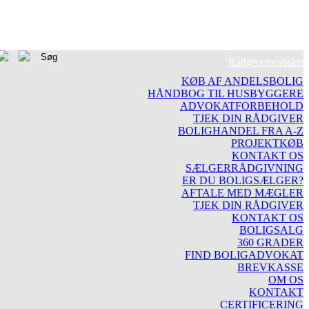
Rådgiverportalen
KØB AF ANDELSBOLIG
HÅNDBOG TIL HUSBYGGERE
ADVOKATFORBEHOLD
TJEK DIN RÅDGIVER
BOLIGHANDEL FRA A-Z
PROJEKTKØB
KONTAKT OS
SÆLGERRÅDGIVNING
ER DU BOLIGSÆLGER?
AFTALE MED MÆGLER
TJEK DIN RÅDGIVER
KONTAKT OS
BOLIGSALG
360 GRADER
FIND BOLIGADVOKAT
BREVKASSE
OM OS
KONTAKT
CERTIFICERING