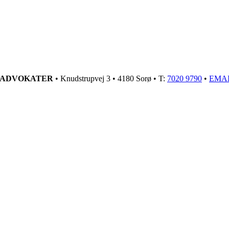
GADVOKATER
• Knudstrupvej 3 • 4180 Sorø • T:
7020 9790
•
EMA