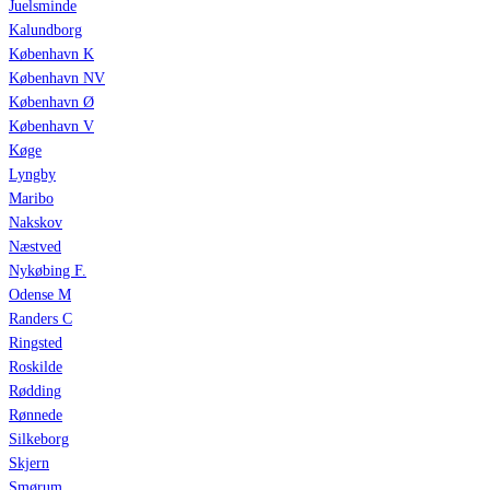
Juelsminde
Kalundborg
København K
København NV
København Ø
København V
Køge
Lyngby
Maribo
Nakskov
Næstved
Nykøbing F.
Odense M
Randers C
Ringsted
Roskilde
Rødding
Rønnede
Silkeborg
Skjern
Smørum