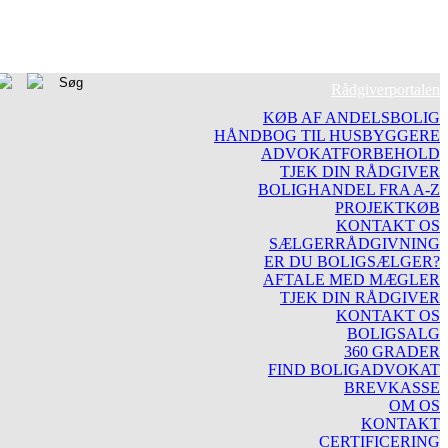
Rådgiverportalen
KØB AF ANDELSBOLIG
HÅNDBOG TIL HUSBYGGERE
ADVOKATFORBEHOLD
TJEK DIN RÅDGIVER
BOLIGHANDEL FRA A-Z
PROJEKTKØB
KONTAKT OS
SÆLGERRÅDGIVNING
ER DU BOLIGSÆLGER?
AFTALE MED MÆGLER
TJEK DIN RÅDGIVER
KONTAKT OS
BOLIGSALG
360 GRADER
FIND BOLIGADVOKAT
BREVKASSE
OM OS
KONTAKT
CERTIFICERING