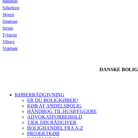
Rønnede
Silkeborg
Skjern
Smørum
Struer
Tylstrup
Viborg
Videbæk
DANSKE BOLI
KØBERRÅDGIVNING
ER DU BOLIGKØBER?
KØB AF ANDELSBOLIG
HÅNDBOG TIL HUSBYGGERE
ADVOKATFORBEHOLD
TJEK DIN RÅDGIVER
BOLIGHANDEL FRA A-Z
PROJEKTKØB