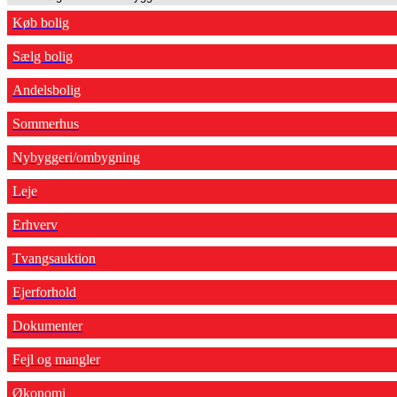
Køb bolig
Sælg bolig
Andelsbolig
Sommerhus
Nybyggeri/ombygning
Leje
Erhverv
Tvangsauktion
Ejerforhold
Dokumenter
Fejl og mangler
Økonomi