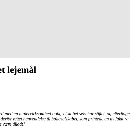
et lejemål
jlighed med en malervirksomhed boligselskabet selv har stiftet, og efterf
derfor rettet henvendelse til boligselskabet, som printede en ny faktu
e være tilladt?