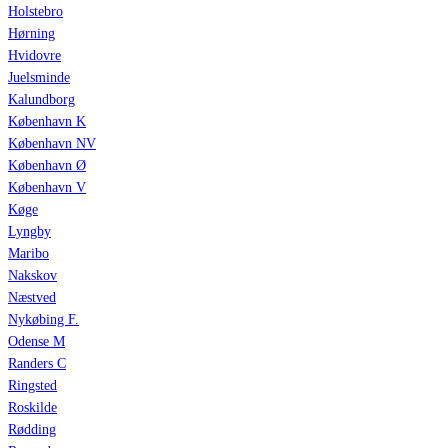
Holstebro
Hørning
Hvidovre
Juelsminde
Kalundborg
København K
København NV
København Ø
København V
Køge
Lyngby
Maribo
Nakskov
Næstved
Nykøbing F.
Odense M
Randers C
Ringsted
Roskilde
Rødding