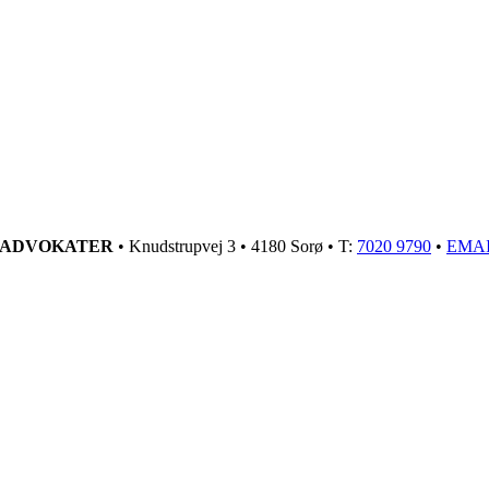
GADVOKATER
• Knudstrupvej 3 • 4180 Sorø • T:
7020 9790
•
EMA