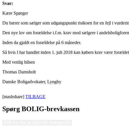
Svar:
Kære Spørger
Du bærer som sælger som udgangspunkt risikoen for en fejl i vurderi
Den nye lov om forældelse i.f.m. krav mod sælgere i andelsboligforenin
Inden da gjaldt en forældelse på 6 måneder.
Så hvis I har handlet inden 1. juli 2018 kan købers krav være forældet
Med venlig hilsen
Thomas Damsholt
Danske Boligadvokater, Lyngby
[mashshare]
TILBAGE
Spørg BOLIG-brevkassen
Klik her for at stille dit spørgsmål