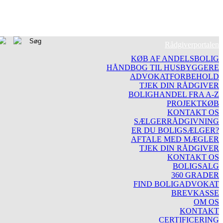
Rådgiverportalen
KØB AF ANDELSBOLIG
HÅNDBOG TIL HUSBYGGERE
ADVOKATFORBEHOLD
TJEK DIN RÅDGIVER
BOLIGHANDEL FRA A-Z
PROJEKTKØB
KONTAKT OS
SÆLGERRÅDGIVNING
ER DU BOLIGSÆLGER?
AFTALE MED MÆGLER
TJEK DIN RÅDGIVER
KONTAKT OS
BOLIGSALG
360 GRADER
FIND BOLIGADVOKAT
BREVKASSE
OM OS
KONTAKT
CERTIFICERING