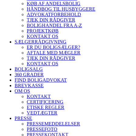
KØB AF ANDELSBOLIG
HÅNDBOG TIL HUSBYGGERE
ADVOKATFORBEHOLD
TJEK DIN RÅDGIVER
BOLIGHANDEL FRA A-Z
PROJEKTKØB
KONTAKT OS
SÆLGERRÅDGIVNING
ER DU BOLIGSÆLGER?
AFTALE MED MÆGLER
TJEK DIN RÅDGIVER
KONTAKT OS
BOLIGSALG
360 GRADER
FIND BOLIGADVOKAT
BREVKASSE
OM OS
KONTAKT
CERTIFICERING
ETISKE REGLER
VEDTÆGTER
PRESSE
PRESSEMEDDELELSER
PRESSEFOTO
PRESSEKONTAKT