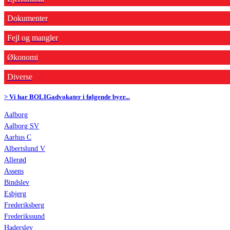
Dokumenter
Fejl og mangler
Økonomi
Diverse
> Vi har BOLIGadvokater i følgende byer...
Aalborg
Aalborg SV
Aarhus C
Albertslund V
Allerød
Assens
Bindslev
Esbjerg
Frederiksberg
Frederikssund
Haderslev