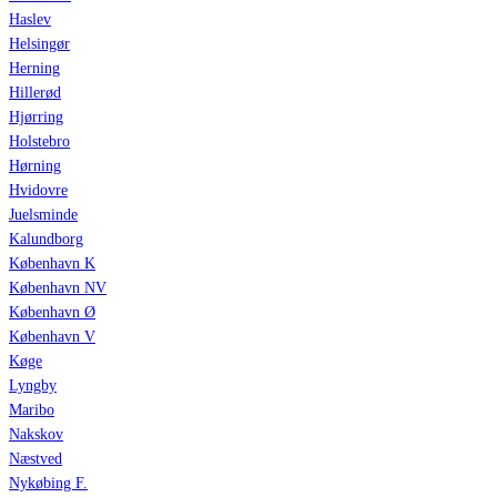
Haslev
Helsingør
Herning
Hillerød
Hjørring
Holstebro
Hørning
Hvidovre
Juelsminde
Kalundborg
København K
København NV
København Ø
København V
Køge
Lyngby
Maribo
Nakskov
Næstved
Nykøbing F.