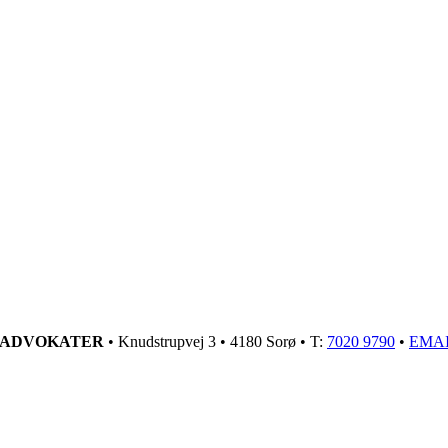
GADVOKATER
• Knudstrupvej 3 • 4180 Sorø • T:
7020 9790
•
EMA