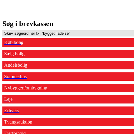
Søg i brevkassen
Køb bolig
Sælg bolig
Andelsbolig
Sommerhus
Nybyggeri/ombygning
Leje
Erhverv
Tvangsauktion
Ejerforhold