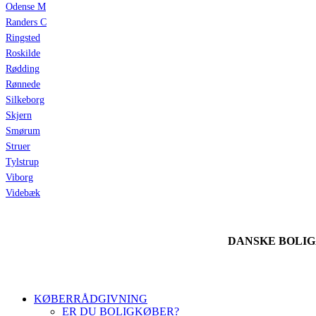
Odense M
Randers C
Ringsted
Roskilde
Rødding
Rønnede
Silkeborg
Skjern
Smørum
Struer
Tylstrup
Viborg
Videbæk
DANSKE BOLI
KØBERRÅDGIVNING
ER DU BOLIGKØBER?