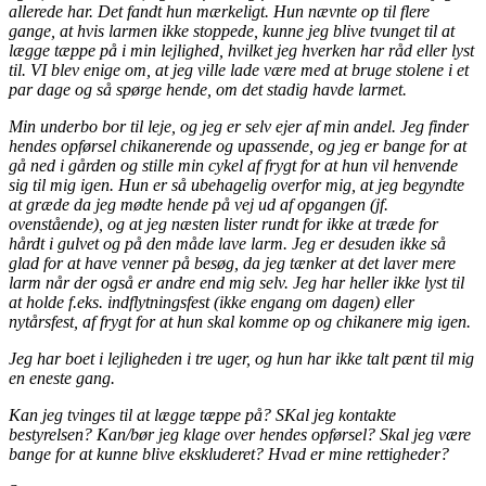
allerede har. Det fandt hun mærkeligt. Hun nævnte op til flere
gange, at hvis larmen ikke stoppede, kunne jeg blive tvunget til at
lægge tæppe på i min lejlighed, hvilket jeg hverken har råd eller lyst
til. VI blev enige om, at jeg ville lade være med at bruge stolene i et
par dage og så spørge hende, om det stadig havde larmet.
Min underbo bor til leje, og jeg er selv ejer af min andel. Jeg finder
hendes opførsel chikanerende og upassende, og jeg er bange for at
gå ned i gården og stille min cykel af frygt for at hun vil henvende
sig til mig igen. Hun er så ubehagelig overfor mig, at jeg begyndte
at græde da jeg mødte hende på vej ud af opgangen (jf.
ovenstående), og at jeg næsten lister rundt for ikke at træde for
hårdt i gulvet og på den måde lave larm. Jeg er desuden ikke så
glad for at have venner på besøg, da jeg tænker at det laver mere
larm når der også er andre end mig selv. Jeg har heller ikke lyst til
at holde f.eks. indflytningsfest (ikke engang om dagen) eller
nytårsfest, af frygt for at hun skal komme op og chikanere mig igen.
Jeg har boet i lejligheden i tre uger, og hun har ikke talt pænt til mig
en eneste gang.
Kan jeg tvinges til at lægge tæppe på? SKal jeg kontakte
bestyrelsen? Kan/bør jeg klage over hendes opførsel? Skal jeg være
bange for at kunne blive ekskluderet? Hvad er mine rettigheder?