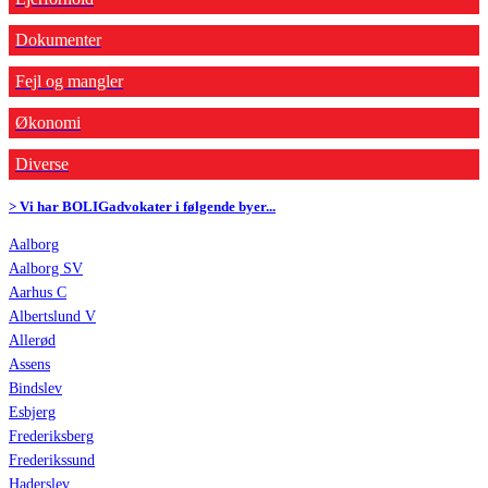
Dokumenter
Fejl og mangler
Økonomi
Diverse
> Vi har BOLIGadvokater i følgende byer...
Aalborg
Aalborg SV
Aarhus C
Albertslund V
Allerød
Assens
Bindslev
Esbjerg
Frederiksberg
Frederikssund
Haderslev