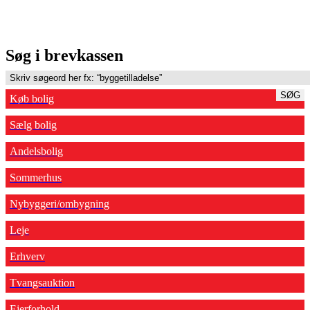
Søg i brevkassen
SØG
Køb bolig
Sælg bolig
Andelsbolig
Sommerhus
Nybyggeri/ombygning
Leje
Erhverv
Tvangsauktion
Ejerforhold