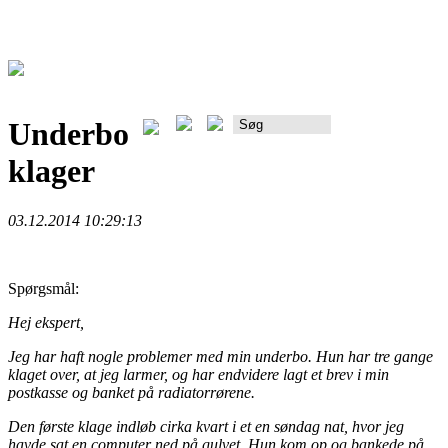
Underbo
Rådgiverportalen
klager
03.12.2014 10:29:13
Spørgsmål:
Hej ekspert,
Jeg har haft nogle problemer med min underbo. Hun har tre gange
klaget over, at jeg larmer, og har endvidere lagt et brev i min
postkasse og banket på radiatorrørene.
Den første klage indløb cirka kvart i et en søndag nat, hvor jeg
havde sat en computer ned på gulvet. Hun kom op og bankede på