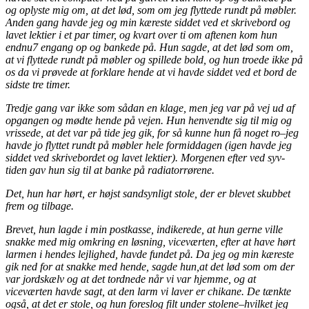
og oplyste mig om, at det lød, som om jeg flyttede rundt på møbler.
Anden gang havde jeg og min kæreste siddet ved et skrivebord og
lavet lektier i et par timer, og kvart over ti om aftenen kom hun
endnu7 engang op og bankede på. Hun sagde, at det lød som om,
at vi flyttede rundt på møbler og spillede bold, og hun troede ikke på
os da vi prøvede at forklare hende at vi havde siddet ved et bord de
sidste tre timer.
Tredje gang var ikke som sådan en klage, men jeg var på vej ud af
opgangen og mødte hende på vejen. Hun henvendte sig til mig og
vrissede, at det var på tide jeg gik, for så kunne hun få noget ro–jeg
havde jo flyttet rundt på møbler hele formiddagen (igen havde jeg
siddet ved skrivebordet og lavet lektier). Morgenen efter ved syv-
tiden gav hun sig til at banke på radiatorrørene.
Det, hun har hørt, er højst sandsynligt stole, der er blevet skubbet
frem og tilbage.
Brevet, hun lagde i min postkasse, indikerede, at hun gerne ville
snakke med mig omkring en løsning, viceværten, efter at have hørt
larmen i hendes lejlighed, havde fundet på. Da jeg og min kæreste
gik ned for at snakke med hende, sagde hun,at det lød som om der
var jordskælv og at det tordnede når vi var hjemme, og at
viceværten havde sagt, at den larm vi laver er chikane. De tænkte
også, at det er stole, og hun foreslog filt under stolene–hvilket jeg