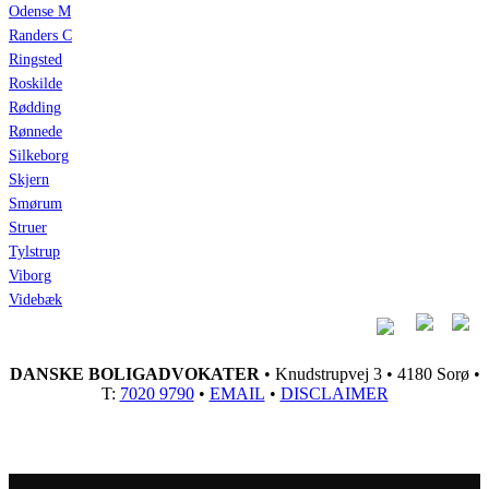
Odense M
Randers C
Ringsted
Roskilde
Rødding
Rønnede
Silkeborg
Skjern
Smørum
Struer
Tylstrup
Viborg
Videbæk
DANSKE BOLIGADVOKATER
• Knudstrupvej 3 • 4180 Sorø •
T:
7020 9790
•
EMAIL
•
DISCLAIMER