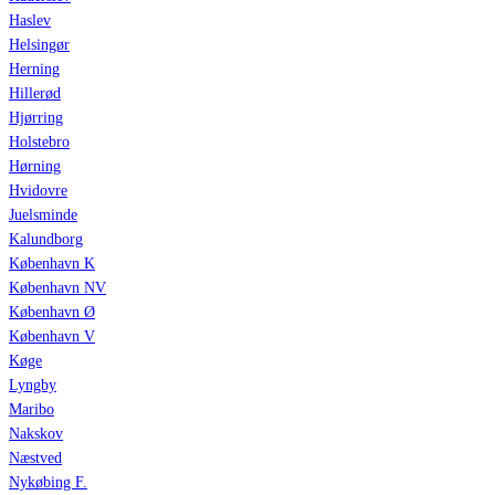
Haslev
Helsingør
Herning
Hillerød
Hjørring
Holstebro
Hørning
Hvidovre
Juelsminde
Kalundborg
København K
København NV
København Ø
København V
Køge
Lyngby
Maribo
Nakskov
Næstved
Nykøbing F.