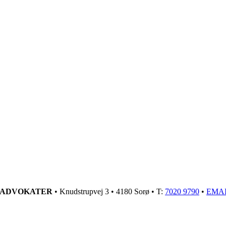
GADVOKATER
• Knudstrupvej 3 • 4180 Sorø • T:
7020 9790
•
EMA