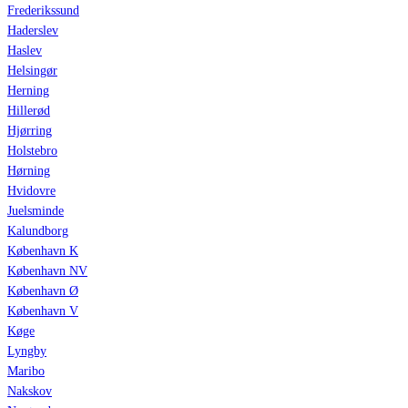
Frederikssund
Haderslev
Haslev
Helsingør
Herning
Hillerød
Hjørring
Holstebro
Hørning
Hvidovre
Juelsminde
Kalundborg
København K
København NV
København Ø
København V
Køge
Lyngby
Maribo
Nakskov