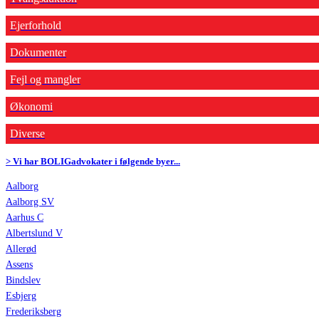
Ejerforhold
Dokumenter
Fejl og mangler
Økonomi
Diverse
> Vi har BOLIGadvokater i følgende byer...
Aalborg
Aalborg SV
Aarhus C
Albertslund V
Allerød
Assens
Bindslev
Esbjerg
Frederiksberg