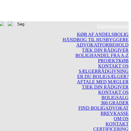
Rådgiverportalen
KØB AF ANDELSBOLIG
HÅNDBOG TIL HUSBYGGERE
ADVOKATFORBEHOLD
TJEK DIN RÅDGIVER
BOLIGHANDEL FRA A-Z
PROJEKTKØB
KONTAKT OS
SÆLGERRÅDGIVNING
ER DU BOLIGSÆLGER?
AFTALE MED MÆGLER
TJEK DIN RÅDGIVER
KONTAKT OS
BOLIGSALG
360 GRADER
FIND BOLIGADVOKAT
BREVKASSE
OM OS
KONTAKT
CERTIFICERING