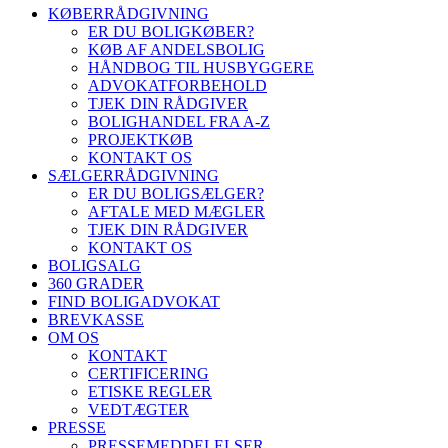
KØBERRÅDGIVNING
ER DU BOLIGKØBER?
KØB AF ANDELSBOLIG
HÅNDBOG TIL HUSBYGGERE
ADVOKATFORBEHOLD
TJEK DIN RÅDGIVER
BOLIGHANDEL FRA A-Z
PROJEKTKØB
KONTAKT OS
SÆLGERRÅDGIVNING
ER DU BOLIGSÆLGER?
AFTALE MED MÆGLER
TJEK DIN RÅDGIVER
KONTAKT OS
BOLIGSALG
360 GRADER
FIND BOLIGADVOKAT
BREVKASSE
OM OS
KONTAKT
CERTIFICERING
ETISKE REGLER
VEDTÆGTER
PRESSE
PRESSEMEDDELELSER