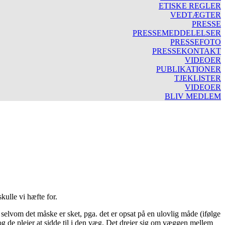
ETISKE REGLER
VEDTÆGTER
PRESSE
PRESSEMEDDELELSER
PRESSEFOTO
PRESSEKONTAKT
VIDEOER
PUBLIKATIONER
TJEKLISTER
VIDEOER
BLIV MEDLEM
kulle vi hæfte for.
, selvom det måske er sket, pga. det er opsat på en ulovlig måde (ifølge
 og de plejer at sidde til i den væg. Det drejer sig om væggen mellem