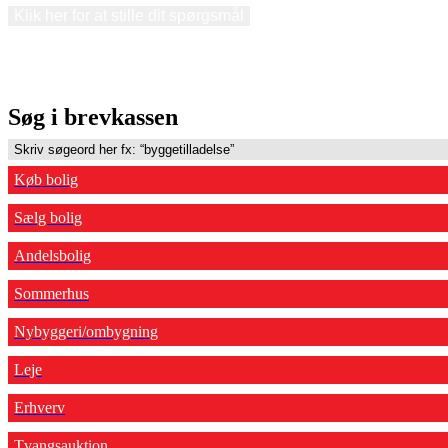
Klik her for at stille dit spørgsmål
Søg i brevkassen
Køb bolig
Sælg bolig
Andelsbolig
Sommerhus
Nybyggeri/ombygning
Leje
Erhverv
Tvangsauktion