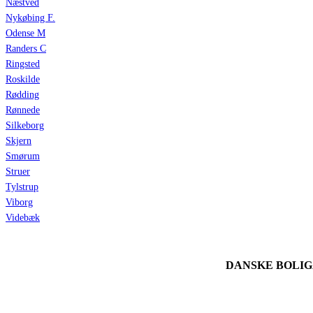
Næstved
Nykøbing F.
Odense M
Randers C
Ringsted
Roskilde
Rødding
Rønnede
Silkeborg
Skjern
Smørum
Struer
Tylstrup
Viborg
Videbæk
DANSKE BOLI