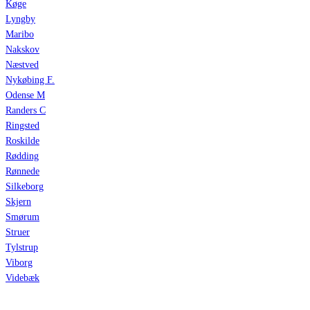
Køge
Lyngby
Maribo
Nakskov
Næstved
Nykøbing F.
Odense M
Randers C
Ringsted
Roskilde
Rødding
Rønnede
Silkeborg
Skjern
Smørum
Struer
Tylstrup
Viborg
Videbæk