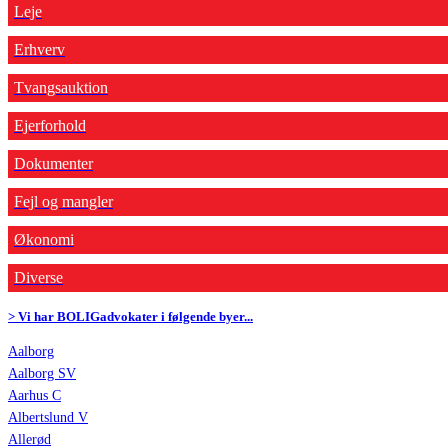
Leje
Erhverv
Tvangsauktion
Ejerforhold
Dokumenter
Fejl og mangler
Økonomi
Diverse
> Vi har BOLIGadvokater i følgende byer...
Aalborg
Aalborg SV
Aarhus C
Albertslund V
Allerød