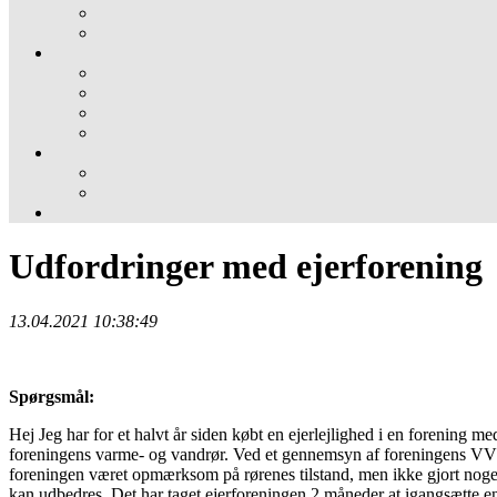
Udfordringer med ejerforening
13.04.2021 10:38:49
Spørgsmål:
Hej Jeg har for et halvt år siden købt en ejerlejlighed i en forening m
foreningens varme- og vandrør. Ved et gennemsyn af foreningens VVS’e
foreningen været opmærksom på rørenes tilstand, men ikke gjort noget 
kan udbedres. Det har taget ejerforeningen 2 måneder at igangsætte en 