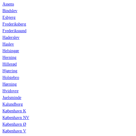
Assens
Bindslev
Esbjerg
Frederiksberg
Frederikssund
Haderslev
Haslev
Helsingør
Herning
Hillerød
Hjørring
Holstebro
Hørning
Hvidovre
Juelsminde
Kalundborg
København K
København NV
København Ø
København V