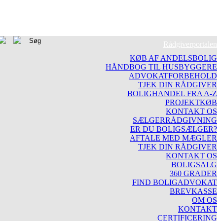
Rådgiverportalen
KØB AF ANDELSBOLIG
HÅNDBOG TIL HUSBYGGERE
ADVOKATFORBEHOLD
TJEK DIN RÅDGIVER
BOLIGHANDEL FRA A-Z
PROJEKTKØB
KONTAKT OS
SÆLGERRÅDGIVNING
ER DU BOLIGSÆLGER?
AFTALE MED MÆGLER
TJEK DIN RÅDGIVER
KONTAKT OS
BOLIGSALG
360 GRADER
FIND BOLIGADVOKAT
BREVKASSE
OM OS
KONTAKT
CERTIFICERING