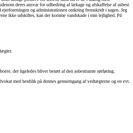
 udenom deres ansvar for udbedring af lækage og afskaffelse af asbest
ed ejerforeningen og administrationen omkring fremskridt i sagen. Jeg
 rørene ikke udskiftes, kan der komme vandskade i min lejlighed. På
tægter.
ere, der ligeledes bliver berørt af den asbestramte rørføring.
boligadvokat med henblik på dennes gennemgang af vedtægterne og en evt.