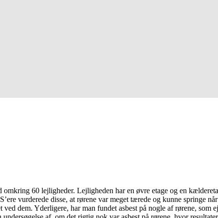
ed omkring 60 lejligheder. Lejligheden har en øvre etage og en kælderetag
re vurderede disse, at rørene var meget tærede og kunne springe når so
ved dem. Yderligere, har man fundet asbest på nogle af rørene, som eje
undersøgelse af, om det rigtig nok var asbest på rørene, hvor resultater