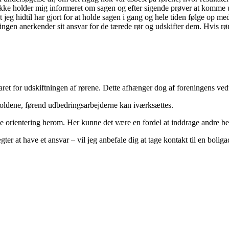
e ikke holder mig informeret om sagen og efter sigende prøver at komme
t jeg hidtil har gjort for at holde sagen i gang og hele tiden følge op m
rforeningen anerkender sit ansvar for de tærede rør og udskifter dem. Hvis
ret for udskiftningen af rørene. Dette afhænger dog af foreningens ved
rholdene, førend udbedringsarbejderne kan iværksættes.
e orientering herom. Her kunne det være en fordel at inddrage andre bebo
enægter at have et ansvar – vil jeg anbefale dig at tage kontakt til en 