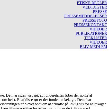
ETISKE REGLER
VEDTÆGTER
PRESSE
PRESSEMEDDELELSER
PRESSEFOTO
PRESSEKONTAKT
VIDEOER
PUBLIKATIONER
TJEKLISTER
VIDEOER
BLIV MEDLEM
e. Det har siden vist sig, at i underetagen løber der nogle af
m helst. Et af disse rør er der fundet en lækage. Dette har
rforeningen er blevet bedt om at afskaffe på lovlig vis for at lækagen
 kom tilbage positive for asbest, samt nu er de i dialog med