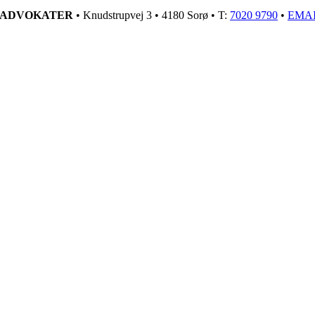
GADVOKATER
• Knudstrupvej 3 • 4180 Sorø • T:
7020 9790
•
EMA