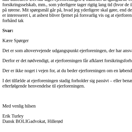
forsikringsselskab, mm., som yderligere tager rigtig lang tid (hvor d
på rørene. Mit spørgsmål går på, hvad jeg yderligere skal gøre, end de
er interesseret i, at asbest bliver fjernet på forsvarlig vis og at eje
forhånd tak
Svar:
Kære Spørger
Det er som altovervejende udgangspunkt ejerforeningen, der har ansva
Derfor er det nødvendigt, at ejerforeningen får afklaret forsikringsfo
Der er ikke noget i vejen for, at du beder ejerforeningen om en løbend
I det tilfælde at ejerforeningen stadig forholder sig passivt – eller b
efterfølgende henvendelse til ejerforeningen.
Med venlig hilsen
Erik Turley
Dansk BOLIGadvokat, Hillerød