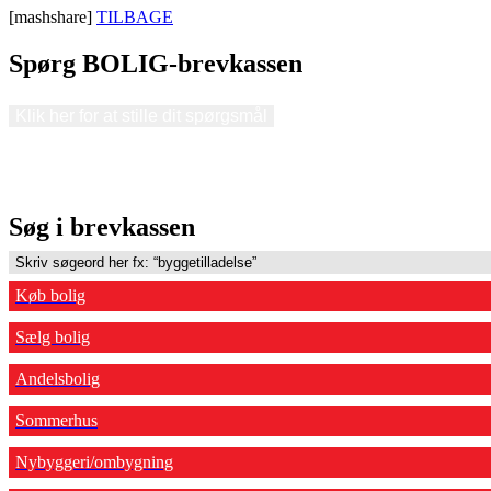
[mashshare]
TILBAGE
Spørg BOLIG-brevkassen
Klik her for at stille dit spørgsmål
Søg i brevkassen
Køb bolig
Sælg bolig
Andelsbolig
Sommerhus
Nybyggeri/ombygning