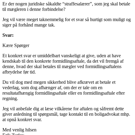
Er der nogen juridiske såkaldte “straffesalærer”, som jeg skal betale
til mægleren i denne forbindelse?
Jeg vil være meget taknemmelig for et svar så hurtigt som muligt og
siger på forhånd mange tak.
Svar:
Kære Spørger
Et konkret svar er umiddelbart vanskeligt at give, uden at have
kendskab til den konkrete formidlingsaftale, da det vil fremgå af
denne, hvad der skal betales til mægler ved formidlingsaftalens
afbrydelse før tid.
Du vil dog med megen sikkerhed blive afkrævet at betale et
vederlag, som dog afhænger af, om der er tale om en
resultatafhængig formidlingsaftale eller en formidlingsaftale efter
regning.
Jeg vil anbefale dig at læse vilkårene for aftalen og såfremt dette
giver anledning til spørgsmål, tage kontakt til en boligadvokat mhp.
at opnå konkret svar.
Med venlig hilsen