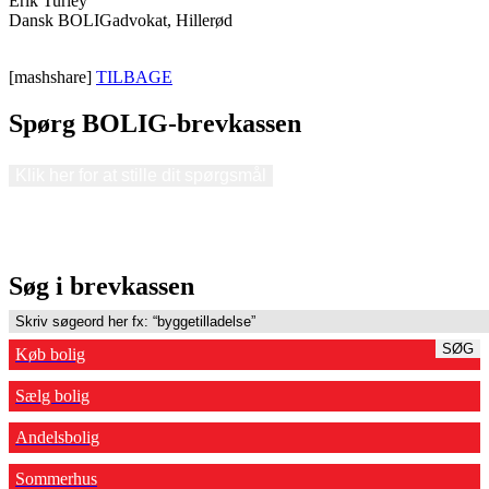
Erik Turley
Dansk BOLIGadvokat, Hillerød
[mashshare]
TILBAGE
Spørg BOLIG-brevkassen
Klik her for at stille dit spørgsmål
Søg i brevkassen
SØG
Køb bolig
Sælg bolig
Andelsbolig
Sommerhus