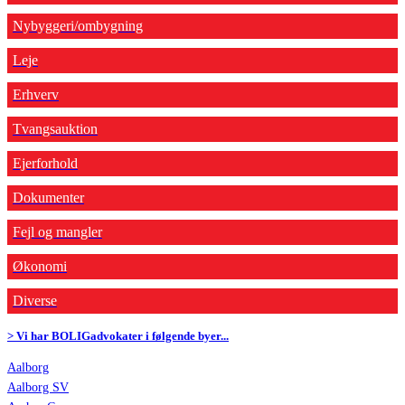
Nybyggeri/ombygning
Leje
Erhverv
Tvangsauktion
Ejerforhold
Dokumenter
Fejl og mangler
Økonomi
Diverse
> Vi har BOLIGadvokater i følgende byer...
Aalborg
Aalborg SV