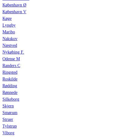
København Ø
København V
Køge
Lyngby
Maribo
Nakskov
Næstved
Nykøbing F.
Odense M
Randers C
Ringsted
Roskilde
Rødding
Rønnede
Silkeborg
Skjern
Smørum
Struer
Tylstrup
Viborg