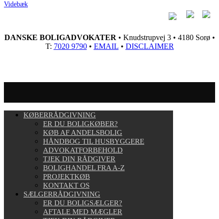
Videbæk
DANSKE BOLIGADVOKATER
• Knudstrupvej 3 • 4180 Sorø •
T:
7020 9790
•
EMAIL
•
DISCLAIMER
KØBERRÅDGIVNING
ER DU BOLIGKØBER?
KØB AF ANDELSBOLIG
HÅNDBOG TIL HUSBYGGERE
ADVOKATFORBEHOLD
TJEK DIN RÅDGIVER
BOLIGHANDEL FRA A-Z
PROJEKTKØB
KONTAKT OS
SÆLGERRÅDGIVNING
ER DU BOLIGSÆLGER?
AFTALE MED MÆGLER