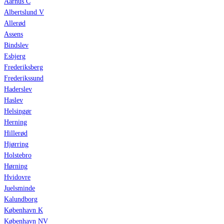
Aarhus C
Albertslund V
Allerød
Assens
Bindslev
Esbjerg
Frederiksberg
Frederikssund
Haderslev
Haslev
Helsingør
Herning
Hillerød
Hjørring
Holstebro
Hørning
Hvidovre
Juelsminde
Kalundborg
København K
København NV