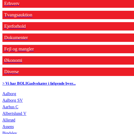
Erhverv
Tvangsauktion
Ejerforhold
Dokumenter
Fejl og mangler
Økonomi
Diverse
> Vi har BOLIGadvokater i følgende byer...
Aalborg
Aalborg SV
Aarhus C
Albertslund V
Allerød
Assens
Bindslev