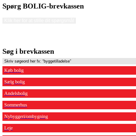
Spørg BOLIG-brevkassen
Klik her for at stille dit spørgsmål
Søg i brevkassen
Køb bolig
Sælg bolig
Andelsbolig
Sommerhus
Nybyggeri/ombygning
Leje