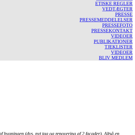
ETISKE REGLER
VEDTÆGTER
PRESSE
PRESSEMEDDELELSER
PRESSEFOTO
PRESSEKONTAKT
VIDEOER
PUBLIKATIONER
TJEKLISTER
VIDEOER
BLIV MEDLEM
 af bygningen (dvs. nyt tag og renovering af 2 facader). Altså en