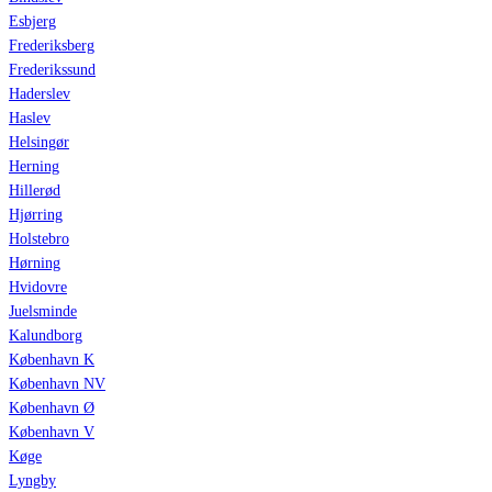
Esbjerg
Frederiksberg
Frederikssund
Haderslev
Haslev
Helsingør
Herning
Hillerød
Hjørring
Holstebro
Hørning
Hvidovre
Juelsminde
Kalundborg
København K
København NV
København Ø
København V
Køge
Lyngby