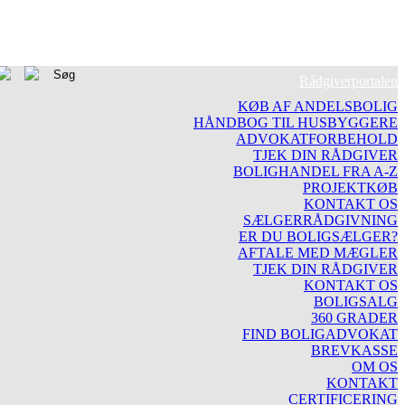
Rådgiverportalen
KØB AF ANDELSBOLIG
HÅNDBOG TIL HUSBYGGERE
ADVOKATFORBEHOLD
TJEK DIN RÅDGIVER
BOLIGHANDEL FRA A-Z
PROJEKTKØB
KONTAKT OS
SÆLGERRÅDGIVNING
ER DU BOLIGSÆLGER?
AFTALE MED MÆGLER
TJEK DIN RÅDGIVER
KONTAKT OS
BOLIGSALG
360 GRADER
FIND BOLIGADVOKAT
BREVKASSE
OM OS
KONTAKT
CERTIFICERING