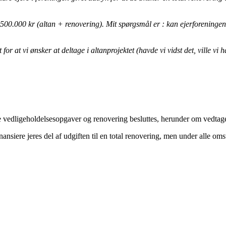
 500.000 kr (altan + renovering). Mit spørgsmål er : kan ejerforeningen “
or at vi ønsker at deltage i altanprojektet (havde vi vidst det, ville vi h
re vedligeholdelsesopgaver og renovering besluttes, herunder om vedtagel
finansiere jeres del af udgiften til en total renovering, men under alle o