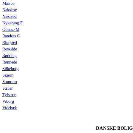
Maribo
Nakskov
Næstved
Nykøbing F.
Odense M
Randers C
Ringsted
Roskilde
Rødding
Rønnede
Silkeborg
Skjern
Smørum
Struer
Tylstrup
Viborg
Videbæk
DANSKE BOLI