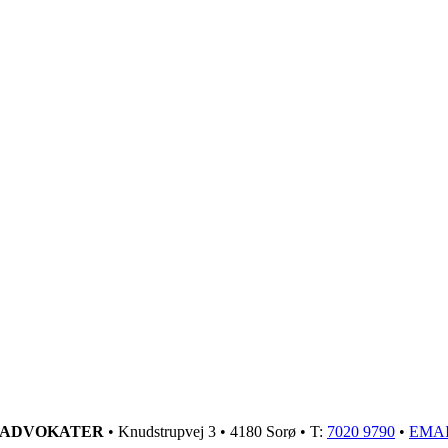
GADVOKATER
• Knudstrupvej 3 • 4180 Sorø • T:
7020 9790
•
EMA