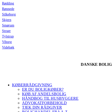
Rødding
Rønnede
Silkeborg
Skjern
Smørum
Struer
Tylstrup
Viborg
Videbæk
DANSKE BOLI
KØBERRÅDGIVNING
ER DU BOLIGKØBER?
KØB AF ANDELSBOLIG
HÅNDBOG TIL HUSBYGGERE
ADVOKATFORBEHOLD
TJEK DIN RÅDGIVER
BOLIGHANDEL FRA A-Z