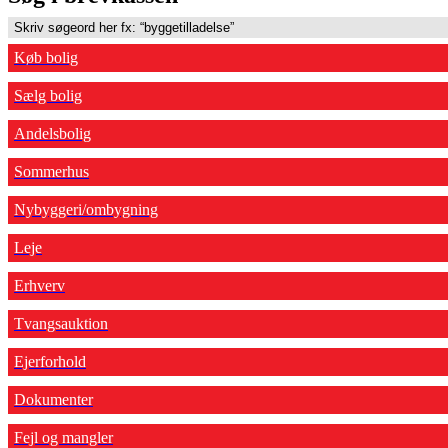
Køb bolig
Sælg bolig
Andelsbolig
Sommerhus
Nybyggeri/ombygning
Leje
Erhverv
Tvangsauktion
Ejerforhold
Dokumenter
Fejl og mangler