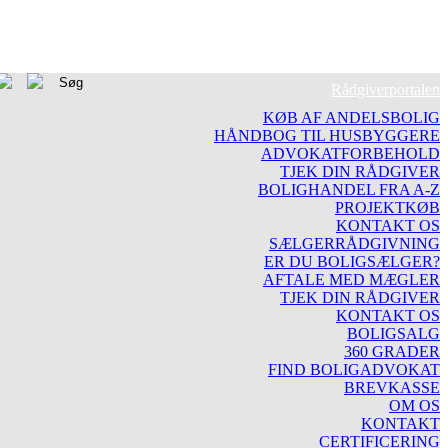
Rådgiverportalen
KØB AF ANDELSBOLIG
HÅNDBOG TIL HUSBYGGERE
ADVOKATFORBEHOLD
TJEK DIN RÅDGIVER
BOLIGHANDEL FRA A-Z
PROJEKTKØB
KONTAKT OS
SÆLGERRÅDGIVNING
ER DU BOLIGSÆLGER?
AFTALE MED MÆGLER
TJEK DIN RÅDGIVER
KONTAKT OS
BOLIGSALG
360 GRADER
FIND BOLIGADVOKAT
BREVKASSE
OM OS
KONTAKT
CERTIFICERING