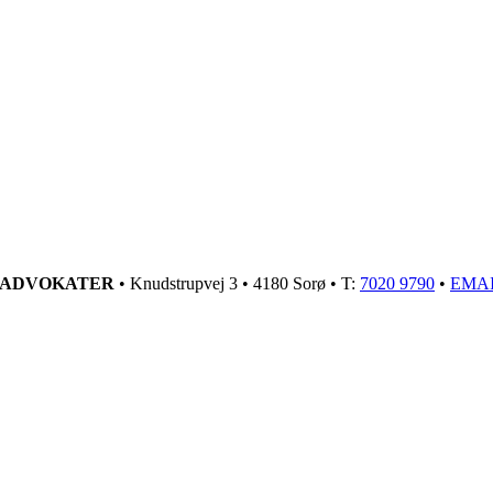
GADVOKATER
• Knudstrupvej 3 • 4180 Sorø • T:
7020 9790
•
EMA