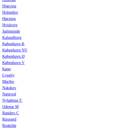
Hjørring
Holstebro
Hørning
Hvidovre
Juelsminde
Kalundborg
København K
København NV
København Ø
København V
Køge
Lyngby
Maribo
Nakskov
Næstved
Nykøbing F.
Odense M
Randers C
Ringsted
Roskilde