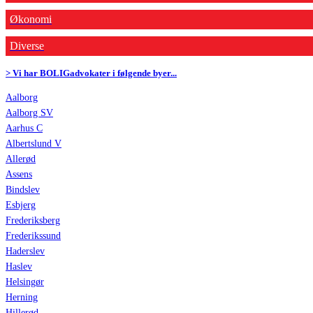
Økonomi
Diverse
> Vi har BOLIGadvokater i følgende byer...
Aalborg
Aalborg SV
Aarhus C
Albertslund V
Allerød
Assens
Bindslev
Esbjerg
Frederiksberg
Frederikssund
Haderslev
Haslev
Helsingør
Herning
Hillerød