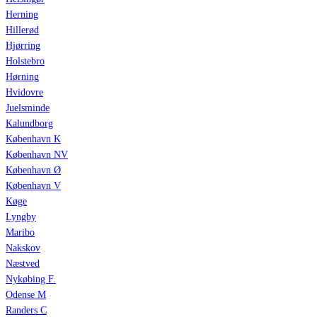
Herning
Hillerød
Hjørring
Holstebro
Hørning
Hvidovre
Juelsminde
Kalundborg
København K
København NV
København Ø
København V
Køge
Lyngby
Maribo
Nakskov
Næstved
Nykøbing F.
Odense M
Randers C