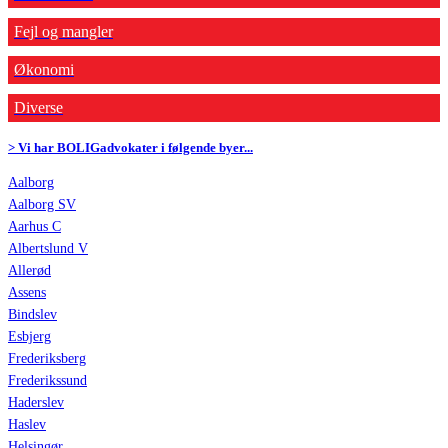
Fejl og mangler
Økonomi
Diverse
> Vi har BOLIGadvokater i følgende byer...
Aalborg
Aalborg SV
Aarhus C
Albertslund V
Allerød
Assens
Bindslev
Esbjerg
Frederiksberg
Frederikssund
Haderslev
Haslev
Helsingør