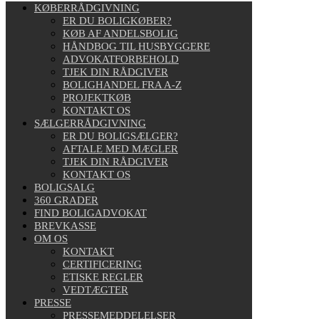
KØBERRÅDGIVNING
ER DU BOLIGKØBER?
KØB AF ANDELSBOLIG
HÅNDBOG TIL HUSBYGGERE
ADVOKATFORBEHOLD
TJEK DIN RÅDGIVER
BOLIGHANDEL FRA A-Z
PROJEKTKØB
KONTAKT OS
SÆLGERRÅDGIVNING
ER DU BOLIGSÆLGER?
AFTALE MED MÆGLER
TJEK DIN RÅDGIVER
KONTAKT OS
BOLIGSALG
360 GRADER
FIND BOLIGADVOKAT
BREVKASSE
OM OS
KONTAKT
CERTIFICERING
ETISKE REGLER
VEDTÆGTER
PRESSE
PRESSEMEDDELELSER