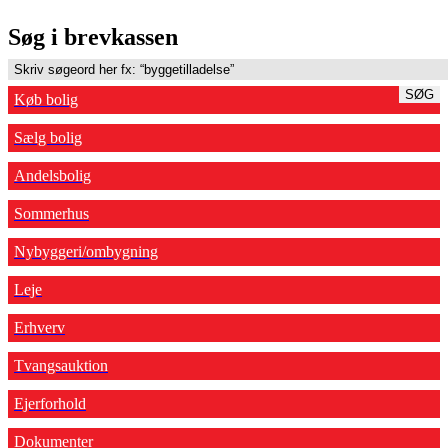
Søg i brevkassen
SØG
Køb bolig
Sælg bolig
Andelsbolig
Sommerhus
Nybyggeri/ombygning
Leje
Erhverv
Tvangsauktion
Ejerforhold
Dokumenter