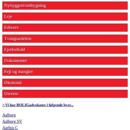
Nybyggeri/ombygning
Leje
Erhverv
Tvangsauktion
Ejerforhold
Dokumenter
Fejl og mangler
Økonomi
Diverse
> Vi har BOLIGadvokater i følgende byer...
Aalborg
Aalborg SV
Aarhus C