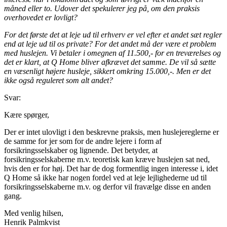
måned eller to. Udover det spekulerer jeg på, om den praksis
overhovedet er lovligt?
For det første det at leje ud til erhverv er vel efter et andet sæt regler
end at leje ud til os private? For det andet må der være et problem
med huslejen. Vi betaler i omegnen af 11.500,- for en treværelses og
det er klart, at Q Home bliver afkrævet det samme. De vil så sætte
en væsenligt højere husleje, sikkert omkring 15.000,-. Men er det
ikke også reguleret som alt andet?
Svar:
Kære spørger,
Der er intet ulovligt i den beskrevne praksis, men huslejereglerne er
de samme for jer som for de andre lejere i form af
forsikringsselskaber og lignende. Det betyder, at
forsikringsselskaberne m.v. teoretisk kan kræve huslejen sat ned,
hvis den er for høj. Det har de dog formentlig ingen interesse i, idet
Q Home så ikke har nogen fordel ved at leje lejlighederne ud til
forsikringsselskaberne m.v. og derfor vil fravælge disse en anden
gang.
Med venlig hilsen,
Henrik Palmkvist