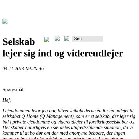
Selskab
Rådgiverportalen
lejer sig ind og videreudlejer
04.11.2014 09:20:46
Spørgsmål:
Hej,
I ejendommen hvor jeg bor, bliver lejlighederne én for én udlejet til
selskabet Q Home (Q Management), som er et selskab, der lejer sig
ind i private ejendomme og videreudlejer til forsikringsselskaber o.l.
Det skaber naturligvis en særdeles utilfredsstillende situation, da vi
kommer til at bo dør om dør med anonyme beboere, der ingen
interesse har i lokalområdet og som iøvrigt er væk indenfor en