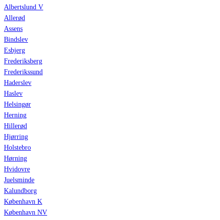
Albertslund V
Allerød
Assens
Bindslev
Esbjerg
Frederiksberg
Frederikssund
Haderslev
Haslev
Helsingør
Herning
Hillerød
Hjørring
Holstebro
Hørning
Hvidovre
Juelsminde
Kalundborg
København K
København NV