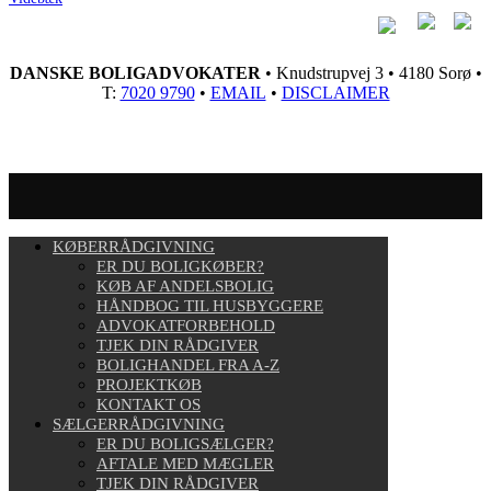
DANSKE BOLIGADVOKATER
• Knudstrupvej 3 • 4180 Sorø •
T:
7020 9790
•
EMAIL
•
DISCLAIMER
KØBERRÅDGIVNING
ER DU BOLIGKØBER?
KØB AF ANDELSBOLIG
HÅNDBOG TIL HUSBYGGERE
ADVOKATFORBEHOLD
TJEK DIN RÅDGIVER
BOLIGHANDEL FRA A-Z
PROJEKTKØB
KONTAKT OS
SÆLGERRÅDGIVNING
ER DU BOLIGSÆLGER?
AFTALE MED MÆGLER
TJEK DIN RÅDGIVER