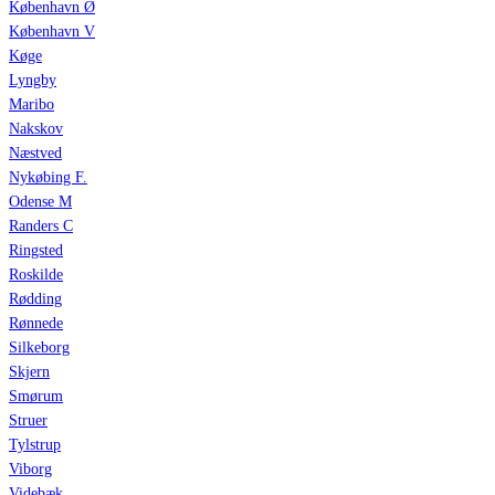
København Ø
København V
Køge
Lyngby
Maribo
Nakskov
Næstved
Nykøbing F.
Odense M
Randers C
Ringsted
Roskilde
Rødding
Rønnede
Silkeborg
Skjern
Smørum
Struer
Tylstrup
Viborg
Videbæk