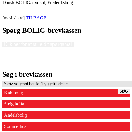
Dansk BOLIGadvokat, Frederiksberg
[mashshare]
TILBAGE
Spørg BOLIG-brevkassen
Klik her for at stille dit spørgsmål
Søg i brevkassen
SØG
Køb bolig
Sælg bolig
Andelsbolig
Sommerhus