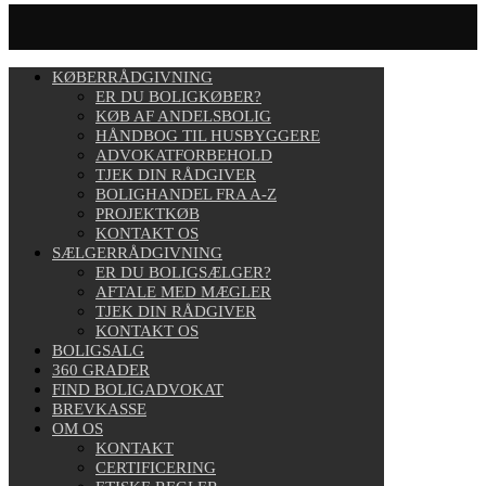
KØBERRÅDGIVNING
ER DU BOLIGKØBER?
KØB AF ANDELSBOLIG
HÅNDBOG TIL HUSBYGGERE
ADVOKATFORBEHOLD
TJEK DIN RÅDGIVER
BOLIGHANDEL FRA A-Z
PROJEKTKØB
KONTAKT OS
SÆLGERRÅDGIVNING
ER DU BOLIGSÆLGER?
AFTALE MED MÆGLER
TJEK DIN RÅDGIVER
KONTAKT OS
BOLIGSALG
360 GRADER
FIND BOLIGADVOKAT
BREVKASSE
OM OS
KONTAKT
CERTIFICERING