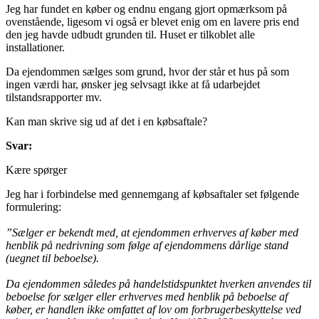
Jeg har fundet en køber og endnu engang gjort opmærksom på
ovenstående, ligesom vi også er blevet enig om en lavere pris end
den jeg havde udbudt grunden til. Huset er tilkoblet alle
installationer.
Da ejendommen sælges som grund, hvor der står et hus på som
ingen værdi har, ønsker jeg selvsagt ikke at få udarbejdet
tilstandsrapporter mv.
Kan man skrive sig ud af det i en købsaftale?
Svar:
Kære spørger
Jeg har i forbindelse med gennemgang af købsaftaler set følgende
formulering:
”Sælger er bekendt med, at ejendommen erhverves af køber med
henblik på nedrivning som følge af ejendommens dårlige stand
(uegnet til beboelse).
Da ejendommen således på handelstidspunktet hverken anvendes til
beboelse for sælger eller erhverves med henblik på beboelse af
køber, er handlen ikke omfattet af lov om forbrugerbeskyttelse ved