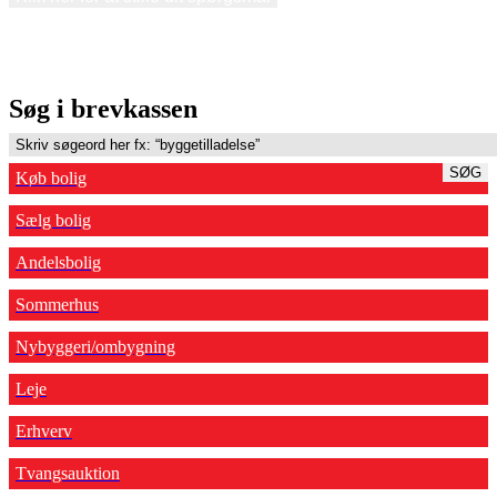
Søg i brevkassen
SØG
Køb bolig
Sælg bolig
Andelsbolig
Sommerhus
Nybyggeri/ombygning
Leje
Erhverv
Tvangsauktion