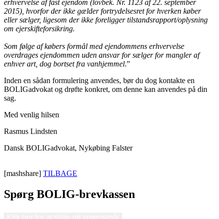
erhvervelse af fast ejendom (lovbek. Nr. 1123 af 22. september
2015), hvorfor der ikke gælder fortrydelsesret for hverken køber
eller sælger, ligesom der ikke foreligger tilstandsrapport/oplysning
om ejerskifteforsikring.
Som følge af købers formål med ejendommens erhvervelse
overdrages ejendommen uden ansvar for sælger for mangler af
enhver art, dog bortset fra vanhjemmel
.”
Inden en sådan formulering anvendes, bør du dog kontakte en
BOLIGadvokat og drøfte konkret, om denne kan anvendes på din
sag.
Med venlig hilsen
Rasmus Lindsten
Dansk BOLIGadvokat, Nykøbing Falster
[mashshare]
TILBAGE
Spørg BOLIG-brevkassen
Klik her for at stille dit spørgsmål