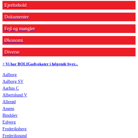
Ejerforhold
Dokumenter
Fejl og mangler
Økonomi
Diverse
> Vi har BOLIGadvokater i følgende byer...
Aalborg
Aalborg SV
Aarhus C
Albertslund V
Allerød
Assens
Bindslev
Esbjerg
Frederiksberg
Frederikssund