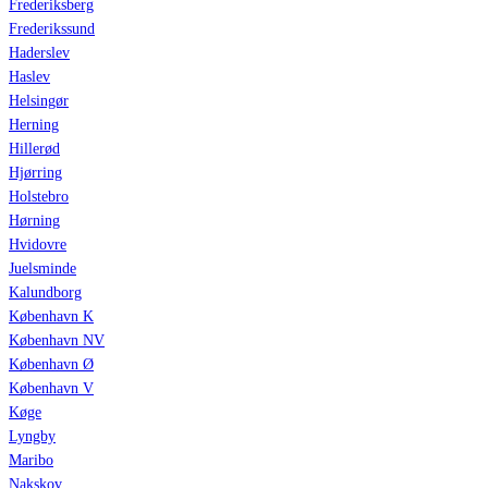
Frederiksberg
Frederikssund
Haderslev
Haslev
Helsingør
Herning
Hillerød
Hjørring
Holstebro
Hørning
Hvidovre
Juelsminde
Kalundborg
København K
København NV
København Ø
København V
Køge
Lyngby
Maribo
Nakskov