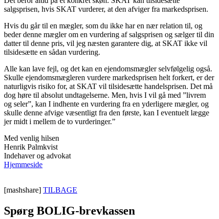
Det beror altid på et konkret skøn. SKAT kan tilsidesætte
salgsprisen, hvis SKAT vurderer, at den afviger fra markedsprisen.
Hvis du går til en mægler, som du ikke har en nær relation til, og
beder denne mægler om en vurdering af salgsprisen og sælger til din
datter til denne pris, vil jeg næsten garantere dig, at SKAT ikke vil
tilsidesætte en sådan vurdering.
Alle kan lave fejl, og det kan en ejendomsmægler selvfølgelig også.
Skulle ejendomsmægleren vurdere markedsprisen helt forkert, er der
naturligvis risiko for, at SKAT vil tilsidesætte handelsprisen. Det må
dog høre til absolut undtagelserne. Men, hvis I vil gå med ”livrem
og seler”, kan I indhente en vurdering fra en yderligere mægler, og
skulle denne afvige væsentligt fra den første, kan I eventuelt lægge
jer midt i mellem de to vurderinger.”
Med venlig hilsen
Henrik Palmkvist
Indehaver og advokat
Hjemmeside
[mashshare]
TILBAGE
Spørg BOLIG-brevkassen