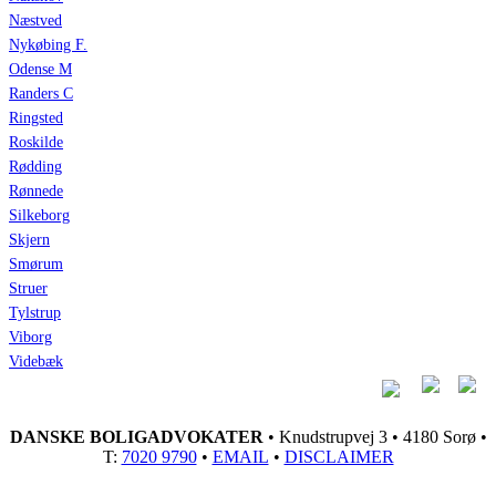
Næstved
Nykøbing F.
Odense M
Randers C
Ringsted
Roskilde
Rødding
Rønnede
Silkeborg
Skjern
Smørum
Struer
Tylstrup
Viborg
Videbæk
DANSKE BOLIGADVOKATER
• Knudstrupvej 3 • 4180 Sorø •
T:
7020 9790
•
EMAIL
•
DISCLAIMER