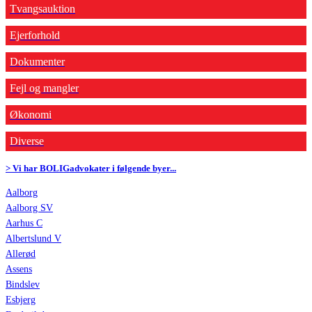
Tvangsauktion
Ejerforhold
Dokumenter
Fejl og mangler
Økonomi
Diverse
> Vi har BOLIGadvokater i følgende byer...
Aalborg
Aalborg SV
Aarhus C
Albertslund V
Allerød
Assens
Bindslev
Esbjerg