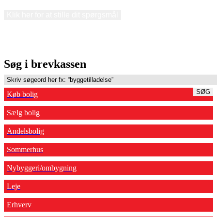
Klik her for at stille dit spørgsmål
Søg i brevkassen
SØG
Køb bolig
Sælg bolig
Andelsbolig
Sommerhus
Nybyggeri/ombygning
Leje
Erhverv