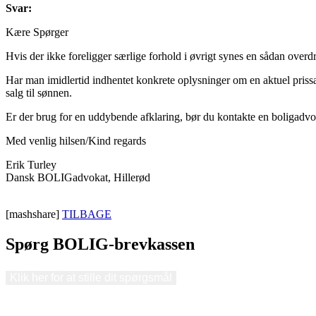
Svar:
Kære Spørger
Hvis der ikke foreligger særlige forhold i øvrigt synes en sådan overd
Har man imidlertid indhentet konkrete oplysninger om en aktuel pris
salg til sønnen.
Er der brug for en uddybende afklaring, bør du kontakte en boligadvok
Med venlig hilsen/Kind regards
Erik Turley
Dansk BOLIGadvokat, Hillerød
[mashshare]
TILBAGE
Spørg BOLIG-brevkassen
Klik her for at stille dit spørgsmål