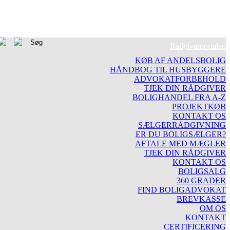
Rådgiverportalen
KØB AF ANDELSBOLIG
HÅNDBOG TIL HUSBYGGERE
ADVOKATFORBEHOLD
TJEK DIN RÅDGIVER
BOLIGHANDEL FRA A-Z
PROJEKTKØB
KONTAKT OS
SÆLGERRÅDGIVNING
ER DU BOLIGSÆLGER?
AFTALE MED MÆGLER
TJEK DIN RÅDGIVER
KONTAKT OS
BOLIGSALG
360 GRADER
FIND BOLIGADVOKAT
BREVKASSE
OM OS
KONTAKT
CERTIFICERING