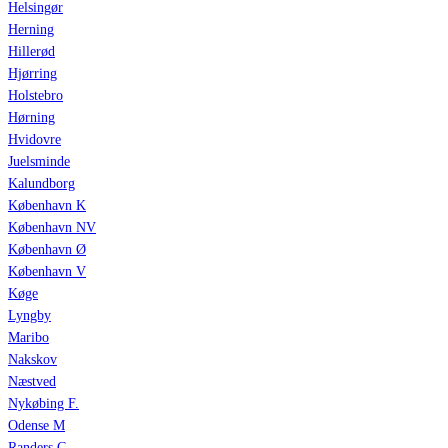
Helsingør
Herning
Hillerød
Hjørring
Holstebro
Hørning
Hvidovre
Juelsminde
Kalundborg
København K
København NV
København Ø
København V
Køge
Lyngby
Maribo
Nakskov
Næstved
Nykøbing F.
Odense M
Randers C