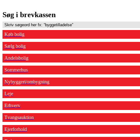
Søg i brevkassen
Køb bolig
Sælg bolig
Andelsbolig
Sommerhus
Nybyggeri/ombygning
Leje
Erhverv
Tvangsauktion
Ejerforhold