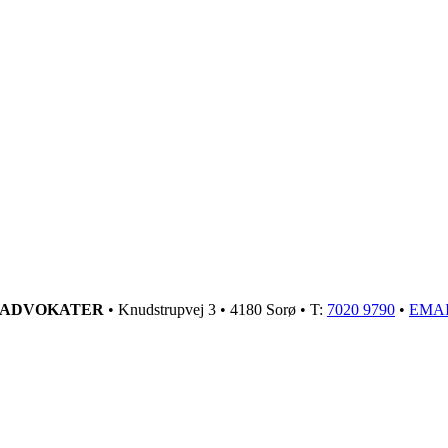
GADVOKATER
• Knudstrupvej 3 • 4180 Sorø • T:
7020 9790
•
EMA