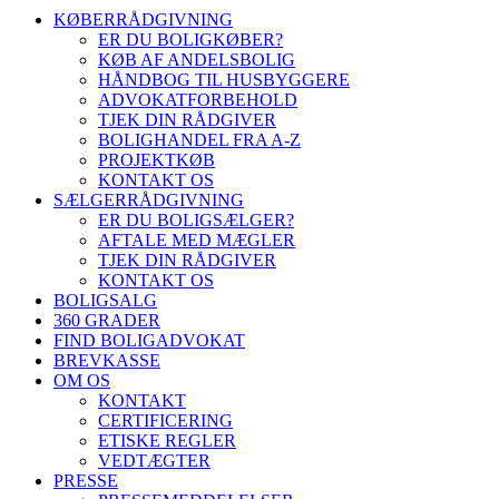
KØBERRÅDGIVNING
ER DU BOLIGKØBER?
KØB AF ANDELSBOLIG
HÅNDBOG TIL HUSBYGGERE
ADVOKATFORBEHOLD
TJEK DIN RÅDGIVER
BOLIGHANDEL FRA A-Z
PROJEKTKØB
KONTAKT OS
SÆLGERRÅDGIVNING
ER DU BOLIGSÆLGER?
AFTALE MED MÆGLER
TJEK DIN RÅDGIVER
KONTAKT OS
BOLIGSALG
360 GRADER
FIND BOLIGADVOKAT
BREVKASSE
OM OS
KONTAKT
CERTIFICERING
ETISKE REGLER
VEDTÆGTER
PRESSE