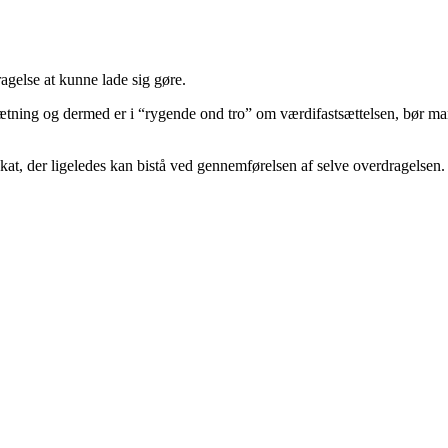
ragelse at kunne lade sig gøre.
sætning og dermed er i “rygende ond tro” om værdifastsættelsen, bør m
at, der ligeledes kan bistå ved gennemførelsen af selve overdragelsen.