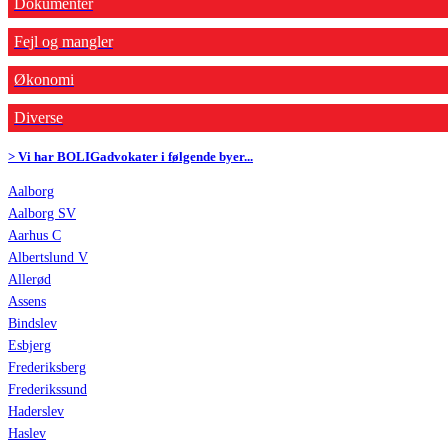
Dokumenter
Fejl og mangler
Økonomi
Diverse
> Vi har BOLIGadvokater i følgende byer...
Aalborg
Aalborg SV
Aarhus C
Albertslund V
Allerød
Assens
Bindslev
Esbjerg
Frederiksberg
Frederikssund
Haderslev
Haslev