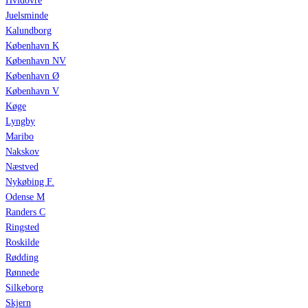
Hvidovre
Juelsminde
Kalundborg
København K
København NV
København Ø
København V
Køge
Lyngby
Maribo
Nakskov
Næstved
Nykøbing F.
Odense M
Randers C
Ringsted
Roskilde
Rødding
Rønnede
Silkeborg
Skjern