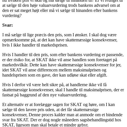
nu hvilken pris vi skal og må sælge til hinanden til? Er vi tvunget til
at sælge til den høje valuarvurdering trods bankens advarsel om at
den er sat meget højt eller må vi sælge til hinanden efter bankens
vurdering?
Svar:
I må sælge til lige præcis den pris, som I ønsker. I skal dog være
opmærksomme på, at det kan have skattemæssige konsekvenser,
hvis I ikke handler til markedsprisen.
Hvis I handler til den pris, som efter bankens vurdering er passende,
er der risiko for, at SKAT ikke vil anse handlen som foretaget på
markedsvilkår. Dette kan have skattemæssige konsekvenser for jer,
idet SKAT vil anse differencen mellem maksimalprisen og
handelsprisen som en gave, der kan udløse skat eller afgift.
Hvis I derfor vil være helt sikre på, at handlerne ikke vil få
skattemæssige konsekvenser, skal I handle til maksimalprisen, der er
fastsat på baggrund af den nye valuarvurdering.
Et alternativ er at forelægge sagen for SKAT og høre, om I kan
sælge til den lavere pris uden, at det får skattemæssige
konsekvenser, Denne proces kalder man at anmode om et bindende
svar fra SKAT. Der er dog nogle måneders sagsbehandlingstid hos
SKAT, ligesom man skal betale et mindre gebyr.