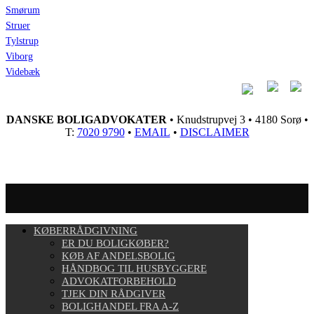
Smørum
Struer
Tylstrup
Viborg
Videbæk
DANSKE BOLIGADVOKATER
• Knudstrupvej 3 • 4180 Sorø •
T:
7020 9790
•
EMAIL
•
DISCLAIMER
KØBERRÅDGIVNING
ER DU BOLIGKØBER?
KØB AF ANDELSBOLIG
HÅNDBOG TIL HUSBYGGERE
ADVOKATFORBEHOLD
TJEK DIN RÅDGIVER
BOLIGHANDEL FRA A-Z