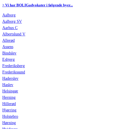
> Vi har BOLIGadvokater i følgende byer...
Aalborg
Aalborg SV
Aarhus C
Albertslund V
Allerød
Assens
Bindslev
Esbjerg
Frederiksberg
Frederikssund
Haderslev
Haslev
Helsingør
Herning
Hillerød
Hjørring
Holstebro
Hørning