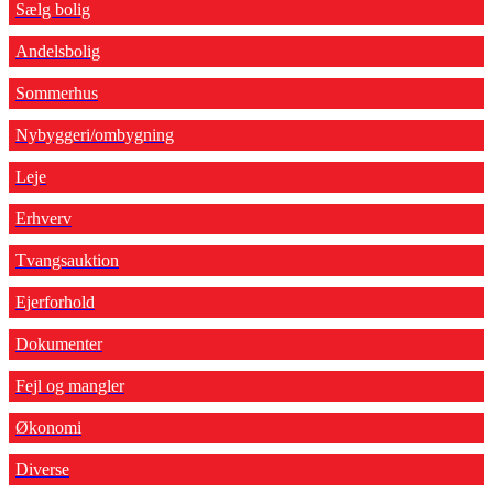
Sælg bolig
Andelsbolig
Sommerhus
Nybyggeri/ombygning
Leje
Erhverv
Tvangsauktion
Ejerforhold
Dokumenter
Fejl og mangler
Økonomi
Diverse