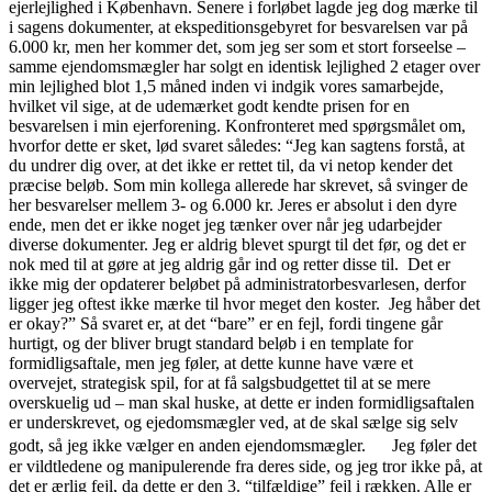
ejerlejlighed i København. Senere i forløbet lagde jeg dog mærke til
i sagens dokumenter, at ekspeditionsgebyret for besvarelsen var på
6.000 kr, men her kommer det, som jeg ser som et stort forseelse –
samme ejendomsmægler har solgt en identisk lejlighed 2 etager over
min lejlighed blot 1,5 måned inden vi indgik vores samarbejde,
hvilket vil sige, at de udemærket godt kendte prisen for en
besvarelsen i min ejerforening. Konfronteret med spørgsmålet om,
hvorfor dette er sket, lød svaret således: “Jeg kan sagtens forstå, at
du undrer dig over, at det ikke er rettet til, da vi netop kender det
præcise beløb. Som min kollega allerede har skrevet, så svinger de
her besvarelser mellem 3- og 6.000 kr. Jeres er absolut i den dyre
ende, men det er ikke noget jeg tænker over når jeg udarbejder
diverse dokumenter. Jeg er aldrig blevet spurgt til det før, og det er
nok med til at gøre at jeg aldrig går ind og retter disse til. Det er
ikke mig der opdaterer beløbet på administratorbesvarlesen, derfor
ligger jeg oftest ikke mærke til hvor meget den koster. Jeg håber det
er okay?” Så svaret er, at det “bare” er en fejl, fordi tingene går
hurtigt, og der bliver brugt standard beløb i en template for
formidligsaftale, men jeg føler, at dette kunne have være et
overvejet, strategisk spil, for at få salgsbudgettet til at se mere
overskuelig ud – man skal huske, at dette er inden formidligsaftalen
er underskrevet, og ejedomsmægler ved, at de skal sælge sig selv
godt, så jeg ikke vælger en anden ejendomsmægler. Jeg føler det
er vildtledene og manipulerende fra deres side, og jeg tror ikke på, at
det er ærlig fejl, da dette er den 3. “tilfældige” fejl i rækken. Alle er