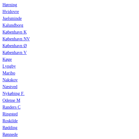
Hørning
Hvidovre
Juelsminde
Kalundborg
København K
København NV
København Ø
København V
Køge
Lyngby
Maribo
Nakskov
Næstved
Nykøbing F.
Odense M
Randers C
Ringsted
Roskilde
Rødding
Rønnede