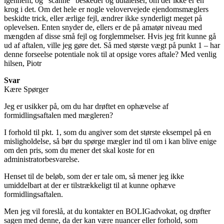
igennem, og “scanne” beskeder og udtalelser, om der ikke er en
krog i det. Om det hele er nogle velovervejede ejendomsmæglers
beskidte trick, eller ærlige fejl, ændrer ikke synderligt meget på
oplevelsen. Enten snyder de, ellers er de på amatør niveau med
mængden af disse små fejl og forglemmelser. Hvis jeg frit kunne gå
ud af aftalen, ville jeg gøre det. Så med største vægt på punkt 1 – har
denne forseelse potentiale nok til at opsige vores aftale? Med venlig
hilsen, Piotr
Svar
Kære Spørger
Jeg er usikker på, om du har drøftet en ophævelse af
formidlingsaftalen med mægleren?
I forhold til pkt. 1, som du angiver som det største eksempel på en
misligholdelse, så bør du spørge mægler ind til om i kan blive enige
om den pris, som du mener det skal koste for en
administratorbesvarelse.
Henset til de beløb, som der er tale om, så mener jeg ikke
umiddelbart at der er tilstrækkeligt til at kunne ophæve
formidlingsaftalen.
Men jeg vil foreslå, at du kontakter en BOLIGadvokat, og drøfter
sagen med denne, da der kan være nuancer eller forhold, som