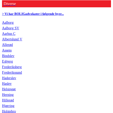
Diverse
> Vi har BOLIGadvokater i følgende byer...
Aalborg
Aalborg SV
Aarhus C
Albertslund V
Allerød
Assens
Bindslev
Esbjerg
Frederiksberg
Frederikssund
Haderslev
Haslev
Helsingør
Herning
Hillerød
Hjørring
Holstebro