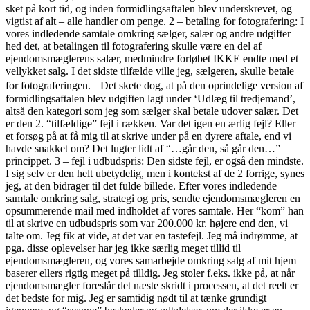
sket på kort tid, og inden formidlingsaftalen blev underskrevet, og
vigtist af alt – alle handler om penge. 2 – betaling for fotografering: I
vores indledende samtale omkring sælger, salær og andre udgifter
hed det, at betalingen til fotografering skulle være en del af
ejendomsmæglerens salær, medmindre forløbet IKKE endte med et
vellykket salg. I det sidste tilfælde ville jeg, sælgeren, skulle betale
for fotograferingen. Det skete dog, at på den oprindelige version af
formidlingsaftalen blev udgiften lagt under ‘Udlæg til tredjemand’,
altså den kategori som jeg som sælger skal betale udover salær. Det
er den 2. “tilfældige” fejl i rækken. Var det igen en ærlig fejl? Eller
et forsøg på at få mig til at skrive under på en dyrere aftale, end vi
havde snakket om? Det lugter lidt af “…går den, så går den…”
princippet. 3 – fejl i udbudspris: Den sidste fejl, er også den mindste.
I sig selv er den helt ubetydelig, men i kontekst af de 2 forrige, synes
jeg, at den bidrager til det fulde billede. Efter vores indledende
samtale omkring salg, strategi og pris, sendte ejendomsmægleren en
opsummerende mail med indholdet af vores samtale. Her “kom” han
til at skrive en udbudspris som var 200.000 kr. højere end den, vi
talte om. Jeg fik at vide, at det var en tastefejl. Jeg må indrømme, at
pga. disse oplevelser har jeg ikke særlig meget tillid til
ejendomsmægleren, og vores samarbejde omkring salg af mit hjem
baserer ellers rigtig meget på tilldig. Jeg stoler f.eks. ikke på, at når
ejendomsmægler foreslår det næste skridt i processen, at det reelt er
det bedste for mig. Jeg er samtidig nødt til at tænke grundigt