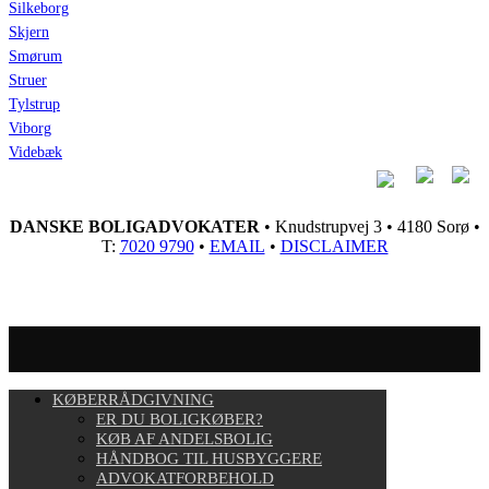
Silkeborg
Skjern
Smørum
Struer
Tylstrup
Viborg
Videbæk
DANSKE BOLIGADVOKATER
• Knudstrupvej 3 • 4180 Sorø •
T:
7020 9790
•
EMAIL
•
DISCLAIMER
KØBERRÅDGIVNING
ER DU BOLIGKØBER?
KØB AF ANDELSBOLIG
HÅNDBOG TIL HUSBYGGERE
ADVOKATFORBEHOLD