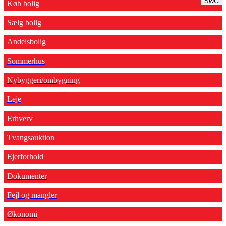
SØG
Køb bolig
Sælg bolig
Andelsbolig
Sommerhus
Nybyggeri/ombygning
Leje
Erhverv
Tvangsauktion
Ejerforhold
Dokumenter
Fejl og mangler
Økonomi