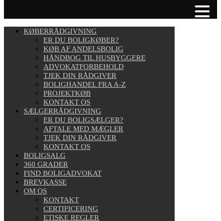
KØBERRÅDGIVNING
ER DU BOLIGKØBER?
KØB AF ANDELSBOLIG
HÅNDBOG TIL HUSBYGGERE
ADVOKATFORBEHOLD
TJEK DIN RÅDGIVER
BOLIGHANDEL FRA A-Z
PROJEKTKØB
KONTAKT OS
SÆLGERRÅDGIVNING
ER DU BOLIGSÆLGER?
AFTALE MED MÆGLER
TJEK DIN RÅDGIVER
KONTAKT OS
BOLIGSALG
360 GRADER
FIND BOLIGADVOKAT
BREVKASSE
OM OS
KONTAKT
CERTIFICERING
ETISKE REGLER