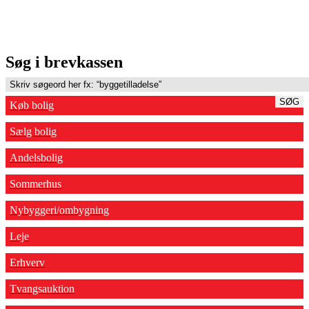
Søg i brevkassen
SØG
Køb bolig
Sælg bolig
Andelsbolig
Sommerhus
Nybyggeri/ombygning
Leje
Erhverv
Tvangsauktion