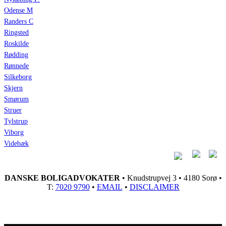
Odense M
Randers C
Ringsted
Roskilde
Rødding
Rønnede
Silkeborg
Skjern
Smørum
Struer
Tylstrup
Viborg
Videbæk
DANSKE BOLIGADVOKATER
• Knudstrupvej 3 • 4180 Sorø •
T:
7020 9790
•
EMAIL
•
DISCLAIMER