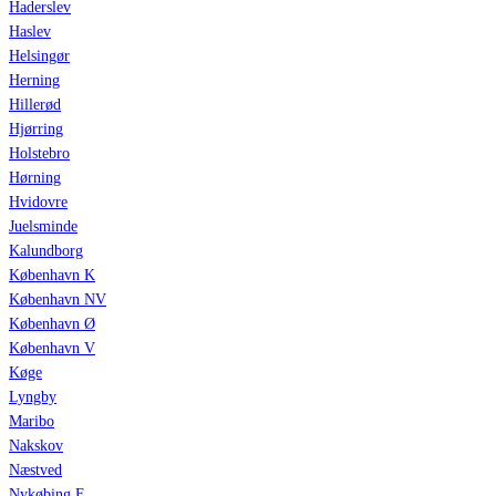
Haderslev
Haslev
Helsingør
Herning
Hillerød
Hjørring
Holstebro
Hørning
Hvidovre
Juelsminde
Kalundborg
København K
København NV
København Ø
København V
Køge
Lyngby
Maribo
Nakskov
Næstved
Nykøbing F.