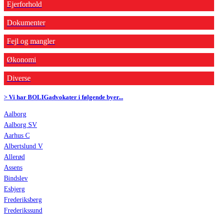
Ejerforhold
Dokumenter
Fejl og mangler
Økonomi
Diverse
> Vi har BOLIGadvokater i følgende byer...
Aalborg
Aalborg SV
Aarhus C
Albertslund V
Allerød
Assens
Bindslev
Esbjerg
Frederiksberg
Frederikssund