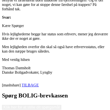
benytte et fællesareal uden tilladelse fra ejerforeningen? Og er der
noget, vi kan gøre for at stoppe denne færdsel på trappen? På
forhånd tak.
Svar:
Kære Spørger
Hvis lejlighederne begge har status som erhverv, mener jeg desværre
ikke der er noget at gøre.
Men lejligheden overfor din skal så også have erhvervsstatus, eller
kan den næppe bruges således.
Med venlig hilsen
Thomas Damsholt
Danske Boligadvokater, Lyngby
[mashshare]
TILBAGE
Spørg BOLIG-brevkassen
Klik her for at stille dit spørgsmål