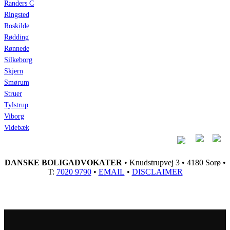
Randers C
Ringsted
Roskilde
Rødding
Rønnede
Silkeborg
Skjern
Smørum
Struer
Tylstrup
Viborg
Videbæk
DANSKE BOLIGADVOKATER
• Knudstrupvej 3 • 4180 Sorø •
T:
7020 9790
•
EMAIL
•
DISCLAIMER