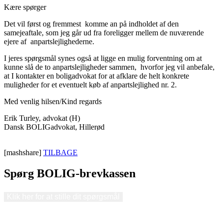
Kære spørger
Det vil først og fremmest komme an på indholdet af den
samejeaftale, som jeg går ud fra foreligger mellem de nuværende
ejere af anpartslejlighederne.
I jeres spørgsmål synes også at ligge en mulig forventning om at
kunne slå de to anpartslejligheder sammen, hvorfor jeg vil anbefale,
at I kontakter en boligadvokat for at afklare de helt konkrete
muligheder for et eventuelt køb af anpartslejlighed nr. 2.
Med venlig hilsen/Kind regards
Erik Turley, advokat (H)
Dansk BOLIGadvokat, Hillerød
[mashshare]
TILBAGE
Spørg BOLIG-brevkassen
Klik her for at stille dit spørgsmål