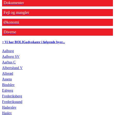
Dokumenter
Fejl og mangler
Økonomi
Diverse
> Vi har BOLIGadvokater i følgende byer...
Aalborg
Aalborg SV
Aarhus C
Albertslund V
Allerød
Assens
Bindslev
Esbjerg
Frederiksberg
Frederikssund
Haderslev
Haslev