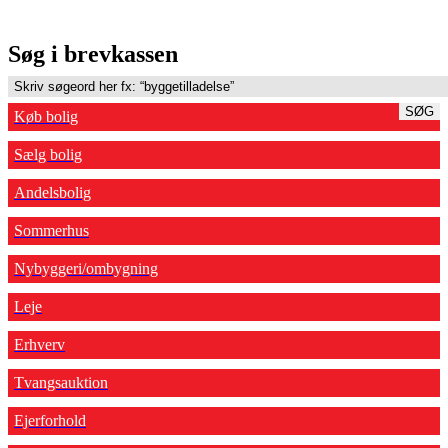
Søg i brevkassen
SØG
Køb bolig
Sælg bolig
Andelsbolig
Sommerhus
Nybyggeri/ombygning
Leje
Erhverv
Tvangsauktion
Ejerforhold