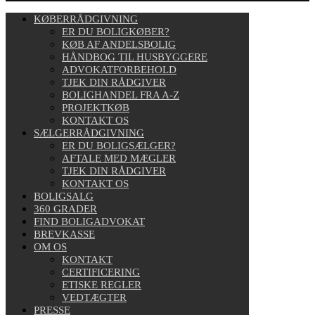
KØBERRÅDGIVNING
ER DU BOLIGKØBER?
KØB AF ANDELSBOLIG
HÅNDBOG TIL HUSBYGGERE
ADVOKATFORBEHOLD
TJEK DIN RÅDGIVER
BOLIGHANDEL FRA A-Z
PROJEKTKØB
KONTAKT OS
SÆLGERRÅDGIVNING
ER DU BOLIGSÆLGER?
AFTALE MED MÆGLER
TJEK DIN RÅDGIVER
KONTAKT OS
BOLIGSALG
360 GRADER
FIND BOLIGADVOKAT
BREVKASSE
OM OS
KONTAKT
CERTIFICERING
ETISKE REGLER
VEDTÆGTER
PRESSE