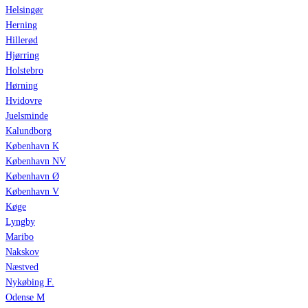
Helsingør
Herning
Hillerød
Hjørring
Holstebro
Hørning
Hvidovre
Juelsminde
Kalundborg
København K
København NV
København Ø
København V
Køge
Lyngby
Maribo
Nakskov
Næstved
Nykøbing F.
Odense M