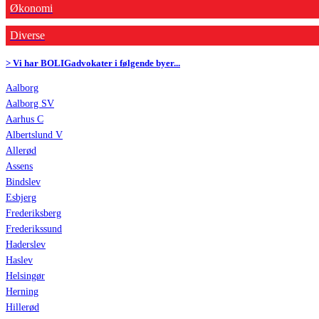
Økonomi
Diverse
> Vi har BOLIGadvokater i følgende byer...
Aalborg
Aalborg SV
Aarhus C
Albertslund V
Allerød
Assens
Bindslev
Esbjerg
Frederiksberg
Frederikssund
Haderslev
Haslev
Helsingør
Herning
Hillerød