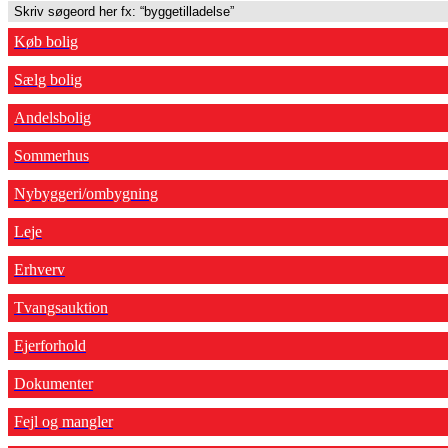
Køb bolig
Sælg bolig
Andelsbolig
Sommerhus
Nybyggeri/ombygning
Leje
Erhverv
Tvangsauktion
Ejerforhold
Dokumenter
Fejl og mangler