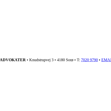
GADVOKATER
• Knudstrupvej 3 • 4180 Sorø • T:
7020 9790
•
EMA