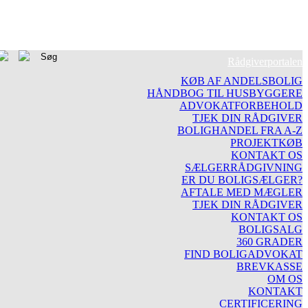
Rådgiverportalen
KØB AF ANDELSBOLIG
HÅNDBOG TIL HUSBYGGERE
ADVOKATFORBEHOLD
TJEK DIN RÅDGIVER
BOLIGHANDEL FRA A-Z
PROJEKTKØB
KONTAKT OS
SÆLGERRÅDGIVNING
ER DU BOLIGSÆLGER?
AFTALE MED MÆGLER
TJEK DIN RÅDGIVER
KONTAKT OS
BOLIGSALG
360 GRADER
FIND BOLIGADVOKAT
BREVKASSE
OM OS
KONTAKT
CERTIFICERING