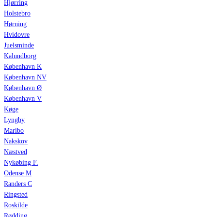
Hjørring
Holstebro
Hørning
Hvidovre
Juelsminde
Kalundborg
København K
København NV
København Ø
København V
Køge
Lyngby
Maribo
Nakskov
Næstved
Nykøbing F.
Odense M
Randers C
Ringsted
Roskilde
Rødding