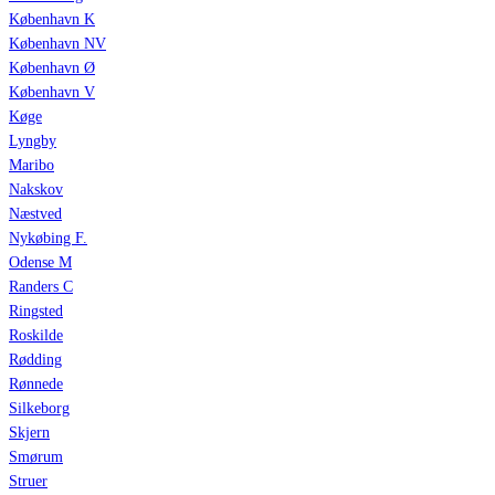
København K
København NV
København Ø
København V
Køge
Lyngby
Maribo
Nakskov
Næstved
Nykøbing F.
Odense M
Randers C
Ringsted
Roskilde
Rødding
Rønnede
Silkeborg
Skjern
Smørum
Struer