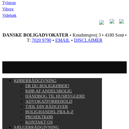
Tylstrup
Viborg
Videbæk
DANSKE BOLIGADVOKATER
• Knudstrupvej 3 • 4180 Sorø •
T:
7020 9790
•
EMAIL
•
DISCLAIMER
KØBERRÅDGIVNING
ER DU BOLIGKØBER?
KØB AF ANDELSBOLIG
HÅNDBOG TIL HUSBYGGERE
ADVOKATFORBEHOLD
TJEK DIN RÅDGIVER
BOLIGHANDEL FRA A-Z
PROJEKTKØB
KONTAKT OS
SÆLGERRÅDGIVNING