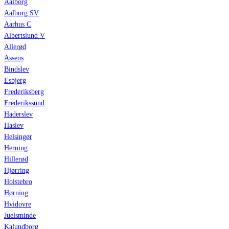
Aalborg
Aalborg SV
Aarhus C
Albertslund V
Allerød
Assens
Bindslev
Esbjerg
Frederiksberg
Frederikssund
Haderslev
Haslev
Helsingør
Herning
Hillerød
Hjørring
Holstebro
Hørning
Hvidovre
Juelsminde
Kalundborg