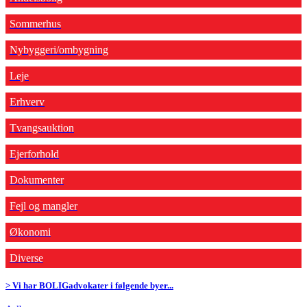
Sommerhus
Nybyggeri/ombygning
Leje
Erhverv
Tvangsauktion
Ejerforhold
Dokumenter
Fejl og mangler
Økonomi
Diverse
> Vi har BOLIGadvokater i følgende byer...