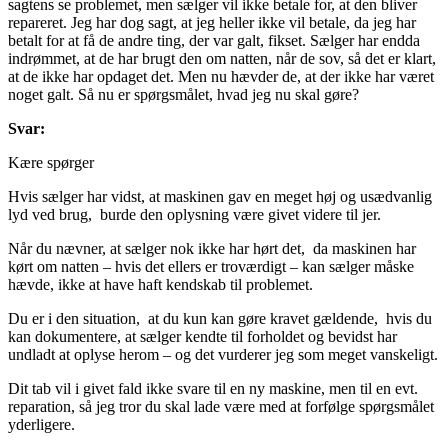
sagtens se problemet, men sælger vil ikke betale for, at den bliver
repareret. Jeg har dog sagt, at jeg heller ikke vil betale, da jeg har
betalt for at få de andre ting, der var galt, fikset. Sælger har endda
indrømmet, at de har brugt den om natten, når de sov, så det er klart,
at de ikke har opdaget det. Men nu hævder de, at der ikke har været
noget galt. Så nu er spørgsmålet, hvad jeg nu skal gøre?
Svar:
Kære spørger
Hvis sælger har vidst, at maskinen gav en meget høj og usædvanlig
lyd ved brug, burde den oplysning være givet videre til jer.
Når du nævner, at sælger nok ikke har hørt det, da maskinen har
kørt om natten – hvis det ellers er troværdigt – kan sælger måske
hævde, ikke at have haft kendskab til problemet.
Du er i den situation, at du kun kan gøre kravet gældende, hvis du
kan dokumentere, at sælger kendte til forholdet og bevidst har
undladt at oplyse herom – og det vurderer jeg som meget vanskeligt.
Dit tab vil i givet fald ikke svare til en ny maskine, men til en evt.
reparation, så jeg tror du skal lade være med at forfølge spørgsmålet
yderligere.