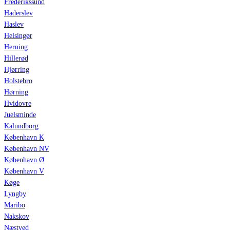
Frederikssund
Haderslev
Haslev
Helsingør
Herning
Hillerød
Hjørring
Holstebro
Hørning
Hvidovre
Juelsminde
Kalundborg
København K
København NV
København Ø
København V
Køge
Lyngby
Maribo
Nakskov
Næstved