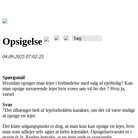
Opsigelse
Rådgiverportalen
04.09.2025 07:02:25
Spørgsmål
Hvordan opsiger man lejer i forbindelse med salg af ejerbolig? Kan
man opsige nuværende lejer hvis vores søn vil bo der ? Hvis ja,
varsel
Svar
”Det afhænger helt af lejeforholdets karakter, om det vil være muligt
at opsige en lejer.
Det klare udgangspunkt er dog, at man kun kan opsige en lejer, hvis
man som udlejer selv agter at bebo lejemålet. Opsigelsesvarslet er i
øvrigt ét år. Reglen betyder, at en lejer reelt er uopsigelig.