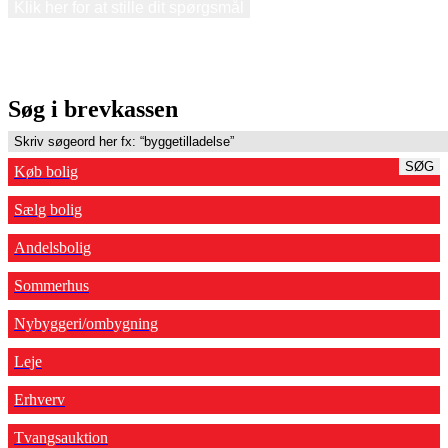
Klik her for at stille dit spørgsmål
Søg i brevkassen
SØG
Køb bolig
Sælg bolig
Andelsbolig
Sommerhus
Nybyggeri/ombygning
Leje
Erhverv
Tvangsauktion