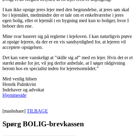
I kan ikke opsige jeres lejer med den begrundelse, at jeres søn skal
bo i lejemålet, medmindre der er tale om et enkeltværelse i jeres
egen bolig, eller et lejemål i en bygning med kun to boliger, hvor I
beboer den ene.
Mine svar baserer sig på reglerne i lejeloven. I kan naturligvis prøve
at opsige lejeren, da der er en vis sandsynlighed for, at lejeren vil
acceptere opsigelsen.
Det kan være vanskeligt at ”skille sig af” med en lejer. Hvis det er et
stærkt ønske for jer, vil jeg derfor anbefale, at I søger rådgivning
herom hos en specialist inden for lejeretsområdet.”
Med venlig hilsen
Henrik Palmkvist
Indehaver og advokat
Hjemmeside
[mashshare]
TILBAGE
Spørg BOLIG-brevkassen