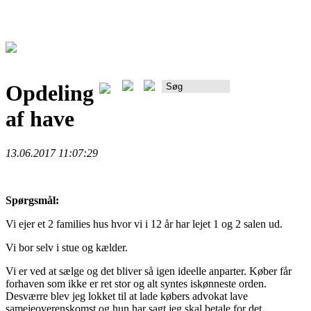
Opdeling
Rådgiverportalen
af have
13.06.2017 11:07:29
Spørgsmål:
Vi ejer et 2 families hus hvor vi i 12 år har lejet 1 og 2 salen ud.
Vi bor selv i stue og kælder.
Vi er ved at sælge og det bliver så igen ideelle anparter. Køber får
forhaven som ikke er ret stor og alt syntes iskønneste orden.
Desværre blev jeg lokket til at lade købers advokat lave
samejeoverenskomst og hun har sagt jeg skal betale for det