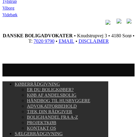
Tylstrup
Viborg
Videbæk
DANSKE BOLIGADVOKATER
• Knudstrupvej 3 • 4180 Sorø •
T:
7020 9790
•
EMAIL
•
DISCLAIMER
KØBERRÅDGIVNING
ER DU BOLIGKØBER?
KØB AF ANDELSBOLIG
HÅNDBOG TIL HUSBYGGERE
ADVOKATFORBEHOLD
TJEK DIN RÅDGIVER
BOLIGHANDEL FRA A-Z
PROJEKTKØB
KONTAKT OS
SÆLGERRÅDGIVNING