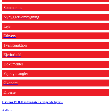
Sommerhus
Nybyggeri/ombygning
Leje
Erhverv
Tvangsauktion
Ejerforhold
Dokumenter
Fejl og mangler
Økonomi
Diverse
> Vi har BOLIGadvokater i følgende byer...
Aalborg