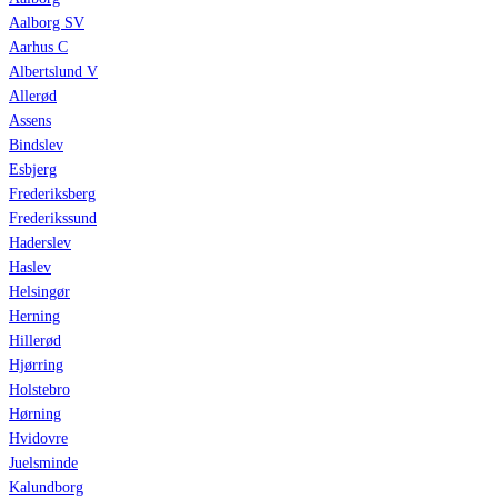
Aalborg SV
Aarhus C
Albertslund V
Allerød
Assens
Bindslev
Esbjerg
Frederiksberg
Frederikssund
Haderslev
Haslev
Helsingør
Herning
Hillerød
Hjørring
Holstebro
Hørning
Hvidovre
Juelsminde
Kalundborg