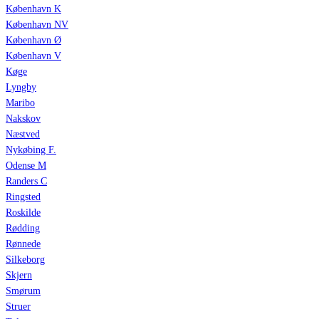
København K
København NV
København Ø
København V
Køge
Lyngby
Maribo
Nakskov
Næstved
Nykøbing F.
Odense M
Randers C
Ringsted
Roskilde
Rødding
Rønnede
Silkeborg
Skjern
Smørum
Struer