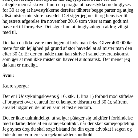
arbejde men så skriver hun i en paragra at havestykkerne tinglyses
for 30 år og at havestykkerne derefter tilhører begge parter og at jeg
altså mister min store havedel. Det siger jeg nej til og henviser til
højestrets afgørelse fra november 2016 som viser at man godt må
have ret til fornyelse. Det siger hun at timglysningen aldrig vil gå
med til.
Det kan da ikke være meningen at hvis man feks. Giver 400.000kr
mere for sin lejlighed på grund af stor havedel at så mister man den
efter 30 år. Er der en måde man kan skrive i samejeoverenskomst
som gør at man ikke mister sin havedel automatisk. Det mener jeg
da kun er rimeligt.
Svar:
Kære spørger
Der er i Udstykningslovens § 16, stk. 1, litra 1) forbud mod stiftelse
af brugsret over et areal for et længere tidsrum end 30 år, såfremt
arealet udgør en del af en samlet fast ejendom.
Det er ikke ualmindeligt, at sælger påtager sig udgifter i forbindelse
med udarbejdelse af en samejekontrakt, når der sker samejeopdeling.
Jeg synes dog du skal søge bistand fra din egen advokat i sagen og
lade denne vurdere samejekontraktens indhold.