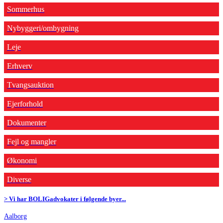
Sommerhus
Nybyggeri/ombygning
Leje
Erhverv
Tvangsauktion
Ejerforhold
Dokumenter
Fejl og mangler
Økonomi
Diverse
> Vi har BOLIGadvokater i følgende byer...
Aalborg