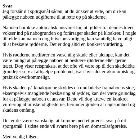
Svar
Jeg forstår dit spørgsmål sådan, at du ønsker at vide, om du kan
pålægge naboen udgifterne til at rette op på skaderne.
Naboen har ikke automatisk ansvaret for, at rødder fra dennes træer
vokser ind på nabogrunden og forårsager skader på kloakrør. I nogle
tilfælde kan naboen dog blive ansvarlig og kan samtidig have pligt
til at beskære rødderne. Det er dog altid en konkret vurdering.
Hvis rødderne medfører en væsentlig skade eller ulempe, kan det
være muligt at pålægge naboen at beskære rødderne eller fjerne
træet. Dog viser retspraksis, at det ofte vil være op til den skadelidte
grundejer selv at afhjælpe problemet, især hvis det er økonomisk og
praktisk overkommeligt.
Hvis skaden på kloakrørene skyldes en undladelse fra naboens side,
eksempelvis manglende beskæring af rødder, kan der være grundlag
for at pålægge naboen et ansvar. Dette vil dog kræve en konkret
vurdering af omstændighederne, herunder graden af uagtsomhed og
skadens omfang.
Det er desværre vanskeligt at komme med et præcist svar på dit
spørgsmål. I sidste ende vil svaret bero på en domstolsafgørelse.
Med venlig hilsen