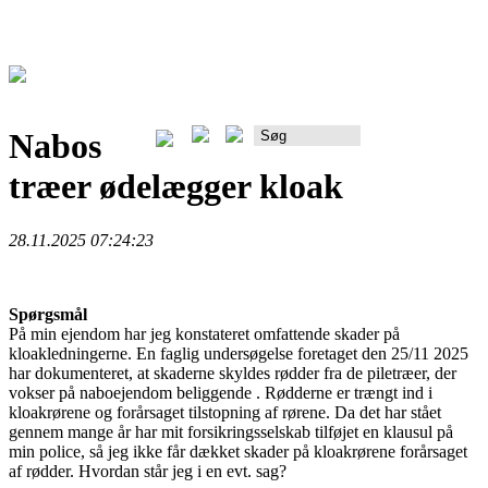
Nabos
Rådgiverportalen
træer ødelægger kloak
28.11.2025 07:24:23
Spørgsmål
På min ejendom har jeg konstateret omfattende skader på
kloakledningerne. En faglig undersøgelse foretaget den 25/11 2025
har dokumenteret, at skaderne skyldes rødder fra de piletræer, der
vokser på naboejendom beliggende . Rødderne er trængt ind i
kloakrørene og forårsaget tilstopning af rørene. Da det har stået
gennem mange år har mit forsikringsselskab tilføjet en klausul på
min police, så jeg ikke får dækket skader på kloakrørene forårsaget
af rødder. Hvordan står jeg i en evt. sag?