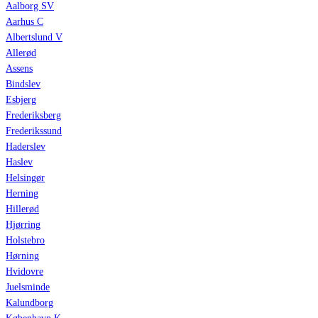
Aalborg SV
Aarhus C
Albertslund V
Allerød
Assens
Bindslev
Esbjerg
Frederiksberg
Frederikssund
Haderslev
Haslev
Helsingør
Herning
Hillerød
Hjørring
Holstebro
Hørning
Hvidovre
Juelsminde
Kalundborg