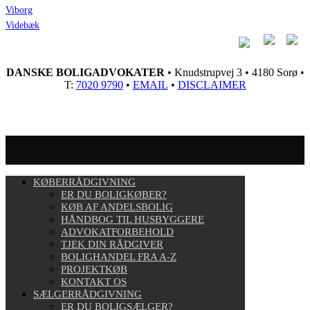
Viborg
Videbæk
DANSKE BOLIGADVOKATER
• Knudstrupvej 3 • 4180 Sorø •
T:
7020 9790
•
EMAIL
•
DISCLAIMER
KØBERRÅDGIVNING
ER DU BOLIGKØBER?
KØB AF ANDELSBOLIG
HÅNDBOG TIL HUSBYGGERE
ADVOKATFORBEHOLD
TJEK DIN RÅDGIVER
BOLIGHANDEL FRA A-Z
PROJEKTKØB
KONTAKT OS
SÆLGERRÅDGIVNING
ER DU BOLIGSÆLGER?