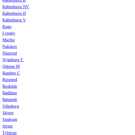
København K
København NV
København Ø
København V
Køge
Lyngby
Maribo
Nakskov
Næstved
Nykøbing F.
Odense M
Randers C
Ringsted
Roskilde
Rødding
Rønnede
Silkeborg
Skjern
Smørum
Struer
Tylstrup