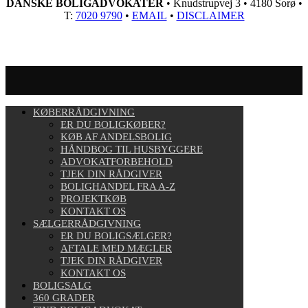
DANSKE BOLIGADVOKATER
• Knudstrupvej 3 • 4180 Sorø •
T:
7020 9790
•
EMAIL
•
DISCLAIMER
KØBERRÅDGIVNING
ER DU BOLIGKØBER?
KØB AF ANDELSBOLIG
HÅNDBOG TIL HUSBYGGERE
ADVOKATFORBEHOLD
TJEK DIN RÅDGIVER
BOLIGHANDEL FRA A-Z
PROJEKTKØB
KONTAKT OS
SÆLGERRÅDGIVNING
ER DU BOLIGSÆLGER?
AFTALE MED MÆGLER
TJEK DIN RÅDGIVER
KONTAKT OS
BOLIGSALG
360 GRADER