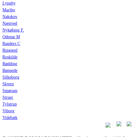
Lyngby
Maribo
Nakskov
Næstved
Nykøbing F.
Odense M
Randers C
Ringsted
Roskilde
Rødding
Rønnede
Silkeborg
Skjern
Smørum
Struer
Tylstrup
Viborg
Videbæk