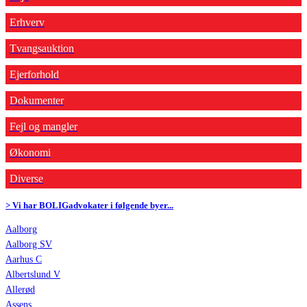
Erhverv
Tvangsauktion
Ejerforhold
Dokumenter
Fejl og mangler
Økonomi
Diverse
> Vi har BOLIGadvokater i følgende byer...
Aalborg
Aalborg SV
Aarhus C
Albertslund V
Allerød
Assens