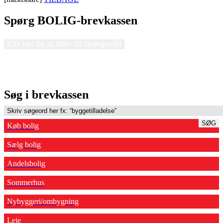
Spørg BOLIG-brevkassen
Klik her for at stille dit spørgsmål
Søg i brevkassen
SØG
Køb bolig
Sælg bolig
Andelsbolig
Sommerhus
Nybyggeri/ombygning
Leje