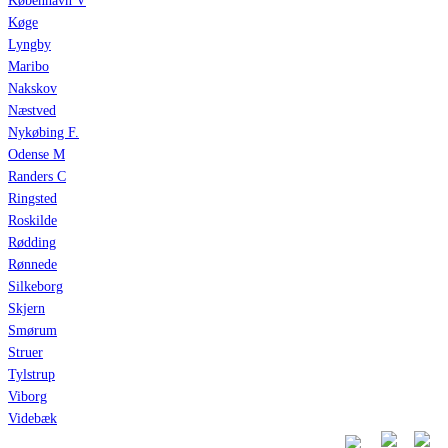
København V
Køge
Lyngby
Maribo
Nakskov
Næstved
Nykøbing F.
Odense M
Randers C
Ringsted
Roskilde
Rødding
Rønnede
Silkeborg
Skjern
Smørum
Struer
Tylstrup
Viborg
Videbæk