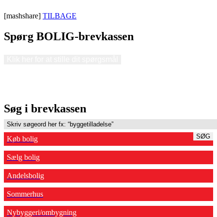
[mashshare]
TILBAGE
Spørg BOLIG-brevkassen
Klik her for at stille dit spørgsmål
Søg i brevkassen
SØG
Køb bolig
Sælg bolig
Andelsbolig
Sommerhus
Nybyggeri/ombygning