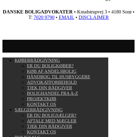
DANSKE BOLIGADVOKATER
• Knudstrupvej 3 • 4180 Sorø •
T:
7020 9790
•
EMAIL
•
DISCLAIMER
KØBERRÅDGIVNING
ER DU BOLIGKØBER?
KØB AF ANDELSBOLIG
HÅNDBOG TIL HUSBYGGERE
ADVOKATFORBEHOLD
TJEK DIN RÅDGIVER
BOLIGHANDEL FRA A-Z
PROJEKTKØB
KONTAKT OS
SÆLGERRÅDGIVNING
ER DU BOLIGSÆLGER?
AFTALE MED MÆGLER
TJEK DIN RÅDGIVER
KONTAKT OS