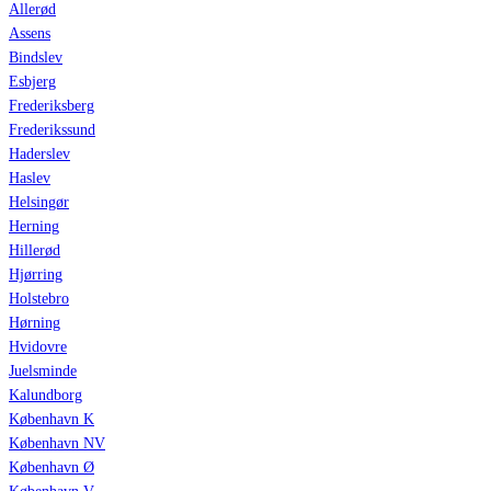
Allerød
Assens
Bindslev
Esbjerg
Frederiksberg
Frederikssund
Haderslev
Haslev
Helsingør
Herning
Hillerød
Hjørring
Holstebro
Hørning
Hvidovre
Juelsminde
Kalundborg
København K
København NV
København Ø