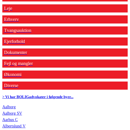
Leje
Erhverv
Tvangsauktion
Ejerforhold
Dokumenter
Fejl og mangler
Økonomi
Diverse
> Vi har BOLIGadvokater i følgende byer...
Aalborg
Aalborg SV
Aarhus C
Albertslund V