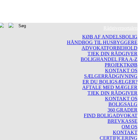
Rådgiverportalen
KØB AF ANDELSBOLIG
HÅNDBOG TIL HUSBYGGERE
ADVOKATFORBEHOLD
TJEK DIN RÅDGIVER
BOLIGHANDEL FRA A-Z
PROJEKTKØB
KONTAKT OS
SÆLGERRÅDGIVNING
ER DU BOLIGSÆLGER?
AFTALE MED MÆGLER
TJEK DIN RÅDGIVER
KONTAKT OS
BOLIGSALG
360 GRADER
FIND BOLIGADVOKAT
BREVKASSE
OM OS
KONTAKT
CERTIFICERING