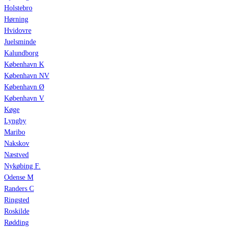
Holstebro
Hørning
Hvidovre
Juelsminde
Kalundborg
København K
København NV
København Ø
København V
Køge
Lyngby
Maribo
Nakskov
Næstved
Nykøbing F.
Odense M
Randers C
Ringsted
Roskilde
Rødding