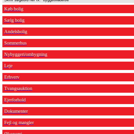
Køb bolig
Sælg bolig
Andelsbolig
Sommerhus
Nybyggeri/ombygning
Leje
Erhverv
Tvangsauktion
Ejerforhold
Dokumenter
Fejl og mangler
Økonomi