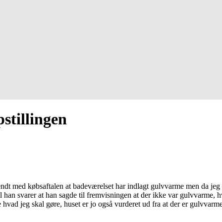
stillingen
 tilsendt med købsaftalen at badeværelset har indlagt gulvvarme men da je
l han svarer at han sagde til fremvisningen at der ikke var gulvvarme, 
ke hvad jeg skal gøre, huset er jo også vurderet ud fra at der er gulvv