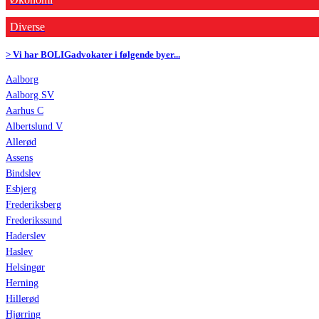
Diverse
> Vi har BOLIGadvokater i følgende byer...
Aalborg
Aalborg SV
Aarhus C
Albertslund V
Allerød
Assens
Bindslev
Esbjerg
Frederiksberg
Frederikssund
Haderslev
Haslev
Helsingør
Herning
Hillerød
Hjørring