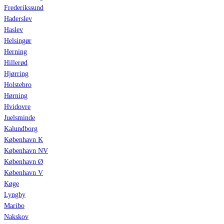
Frederikssund
Haderslev
Haslev
Helsingør
Herning
Hillerød
Hjørring
Holstebro
Hørning
Hvidovre
Juelsminde
Kalundborg
København K
København NV
København Ø
København V
Køge
Lyngby
Maribo
Nakskov