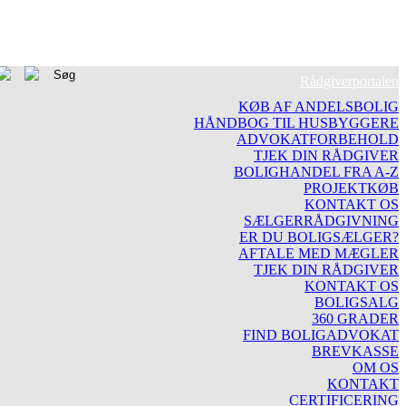
Rådgiverportalen
KØB AF ANDELSBOLIG
HÅNDBOG TIL HUSBYGGERE
ADVOKATFORBEHOLD
TJEK DIN RÅDGIVER
BOLIGHANDEL FRA A-Z
PROJEKTKØB
KONTAKT OS
SÆLGERRÅDGIVNING
ER DU BOLIGSÆLGER?
AFTALE MED MÆGLER
TJEK DIN RÅDGIVER
KONTAKT OS
BOLIGSALG
360 GRADER
FIND BOLIGADVOKAT
BREVKASSE
OM OS
KONTAKT
CERTIFICERING