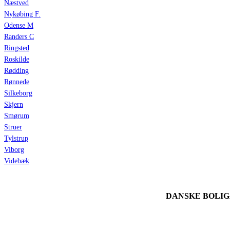
Næstved
Nykøbing F.
Odense M
Randers C
Ringsted
Roskilde
Rødding
Rønnede
Silkeborg
Skjern
Smørum
Struer
Tylstrup
Viborg
Videbæk
DANSKE BOLI