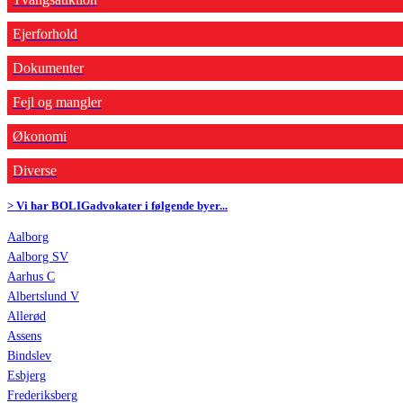
Ejerforhold
Dokumenter
Fejl og mangler
Økonomi
Diverse
> Vi har BOLIGadvokater i følgende byer...
Aalborg
Aalborg SV
Aarhus C
Albertslund V
Allerød
Assens
Bindslev
Esbjerg
Frederiksberg