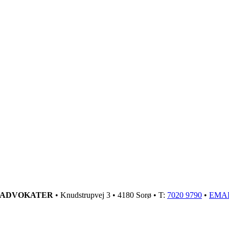
GADVOKATER
• Knudstrupvej 3 • 4180 Sorø • T:
7020 9790
•
EMA