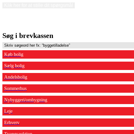
Klik her for at stille dit spørgsmål
Søg i brevkassen
Køb bolig
Sælg bolig
Andelsbolig
Sommerhus
Nybyggeri/ombygning
Leje
Erhverv
Tvangsauktion