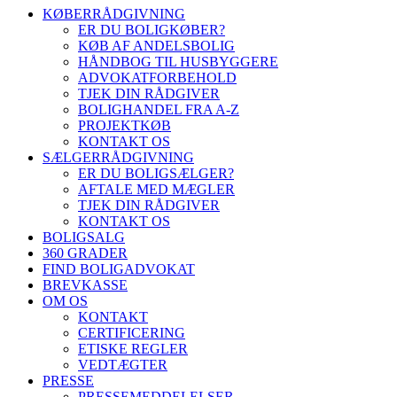
KØBERRÅDGIVNING
ER DU BOLIGKØBER?
KØB AF ANDELSBOLIG
HÅNDBOG TIL HUSBYGGERE
ADVOKATFORBEHOLD
TJEK DIN RÅDGIVER
BOLIGHANDEL FRA A-Z
PROJEKTKØB
KONTAKT OS
SÆLGERRÅDGIVNING
ER DU BOLIGSÆLGER?
AFTALE MED MÆGLER
TJEK DIN RÅDGIVER
KONTAKT OS
BOLIGSALG
360 GRADER
FIND BOLIGADVOKAT
BREVKASSE
OM OS
KONTAKT
CERTIFICERING
ETISKE REGLER
VEDTÆGTER
PRESSE
PRESSEMEDDELELSER