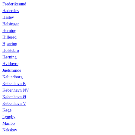
Frederikssund
Haderslev
Haslev
Helsingør
Herning
Hillerød
Hjørring
Holstebro
Hørning
Hvidovre
Juelsminde
Kalundborg
København K
København NV
København Ø
København V
Køge
Lyngby
Maribo
Nakskov