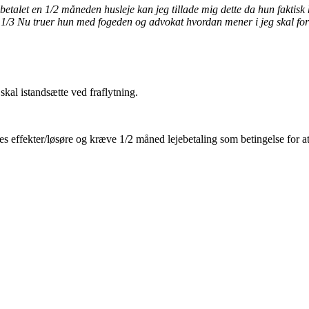
talet en 1/2 måneden husleje kan jeg tillade mig dette da hun faktisk har
 1/3 Nu truer hun med fogeden og advokat hvordan mener i jeg skal forh
kal istandsætte ved fraflytning.
s effekter/løsøre og kræve 1/2 måned lejebetaling som betingelse for at u