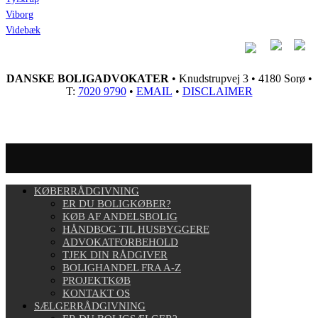
Viborg
Videbæk
DANSKE BOLIGADVOKATER
• Knudstrupvej 3 • 4180 Sorø •
T:
7020 9790
•
EMAIL
•
DISCLAIMER
KØBERRÅDGIVNING
ER DU BOLIGKØBER?
KØB AF ANDELSBOLIG
HÅNDBOG TIL HUSBYGGERE
ADVOKATFORBEHOLD
TJEK DIN RÅDGIVER
BOLIGHANDEL FRA A-Z
PROJEKTKØB
KONTAKT OS
SÆLGERRÅDGIVNING