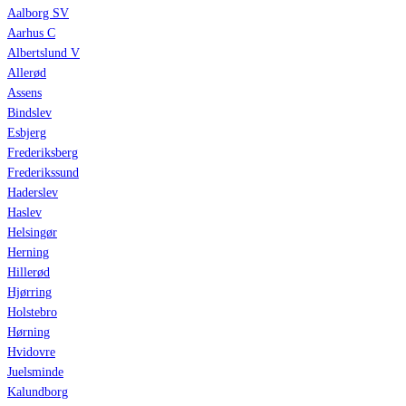
Aalborg SV
Aarhus C
Albertslund V
Allerød
Assens
Bindslev
Esbjerg
Frederiksberg
Frederikssund
Haderslev
Haslev
Helsingør
Herning
Hillerød
Hjørring
Holstebro
Hørning
Hvidovre
Juelsminde
Kalundborg