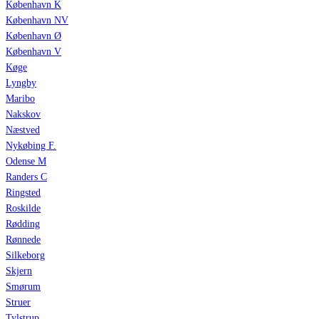
København K
København NV
København Ø
København V
Køge
Lyngby
Maribo
Nakskov
Næstved
Nykøbing F.
Odense M
Randers C
Ringsted
Roskilde
Rødding
Rønnede
Silkeborg
Skjern
Smørum
Struer
Tylstrup