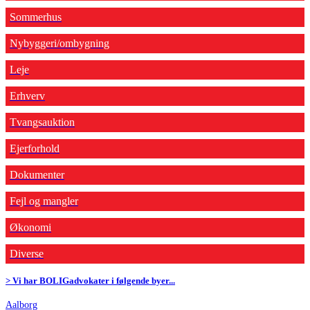
Sommerhus
Nybyggeri/ombygning
Leje
Erhverv
Tvangsauktion
Ejerforhold
Dokumenter
Fejl og mangler
Økonomi
Diverse
> Vi har BOLIGadvokater i følgende byer...
Aalborg