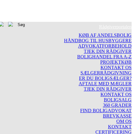
Rådgiverportalen
KØB AF ANDELSBOLIG
HÅNDBOG TIL HUSBYGGERE
ADVOKATFORBEHOLD
TJEK DIN RÅDGIVER
BOLIGHANDEL FRA A-Z
PROJEKTKØB
KONTAKT OS
SÆLGERRÅDGIVNING
ER DU BOLIGSÆLGER?
AFTALE MED MÆGLER
TJEK DIN RÅDGIVER
KONTAKT OS
BOLIGSALG
360 GRADER
FIND BOLIGADVOKAT
BREVKASSE
OM OS
KONTAKT
CERTIFICERING