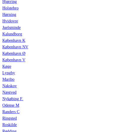
Hjørring
Holstebro
Hørning
Hvidovre
Juelsminde
Kalundborg
København K
København NV
København Ø
København V
Køge
Lyngby
Maribo
Nakskov
Næstved
Nykøbing F.
Odense M
Randers C
Ringsted
Roskilde
Rødding