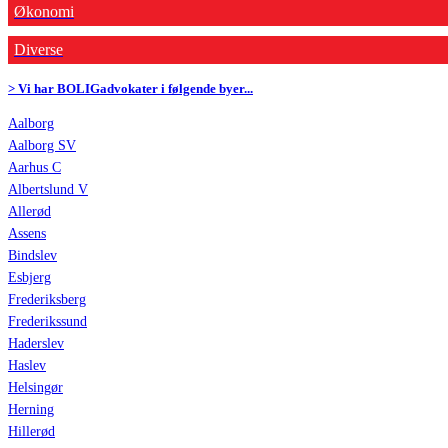
Økonomi
Diverse
> Vi har BOLIGadvokater i følgende byer...
Aalborg
Aalborg SV
Aarhus C
Albertslund V
Allerød
Assens
Bindslev
Esbjerg
Frederiksberg
Frederikssund
Haderslev
Haslev
Helsingør
Herning
Hillerød