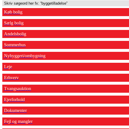
Køb bolig
Sælg bolig
Andelsbolig
Sommerhus
Nybyggeri/ombygning
Leje
Erhverv
Tvangsauktion
Ejerforhold
Dokumenter
Fejl og mangler