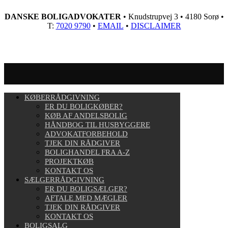
DANSKE BOLIGADVOKATER
• Knudstrupvej 3 • 4180 Sorø •
T:
7020 9790
•
EMAIL
•
DISCLAIMER
KØBERRÅDGIVNING
ER DU BOLIGKØBER?
KØB AF ANDELSBOLIG
HÅNDBOG TIL HUSBYGGERE
ADVOKATFORBEHOLD
TJEK DIN RÅDGIVER
BOLIGHANDEL FRA A-Z
PROJEKTKØB
KONTAKT OS
SÆLGERRÅDGIVNING
ER DU BOLIGSÆLGER?
AFTALE MED MÆGLER
TJEK DIN RÅDGIVER
KONTAKT OS
BOLIGSALG