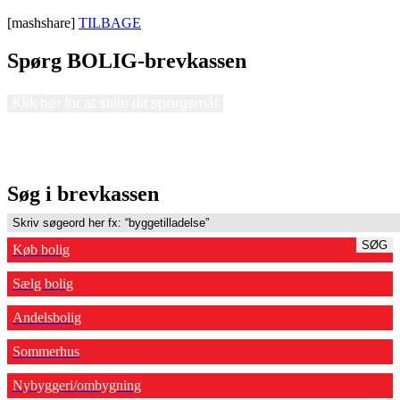
[mashshare]
TILBAGE
Spørg BOLIG-brevkassen
Klik her for at stille dit spørgsmål
Søg i brevkassen
SØG
Køb bolig
Sælg bolig
Andelsbolig
Sommerhus
Nybyggeri/ombygning