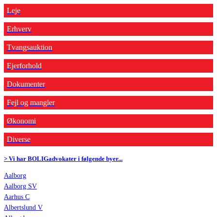
Leje
Erhverv
Tvangsauktion
Ejerforhold
Dokumenter
Fejl og mangler
Økonomi
Diverse
> Vi har BOLIGadvokater i følgende byer...
Aalborg
Aalborg SV
Aarhus C
Albertslund V