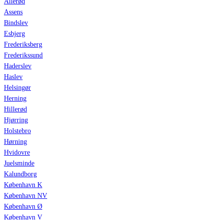
Allerød
Assens
Bindslev
Esbjerg
Frederiksberg
Frederikssund
Haderslev
Haslev
Helsingør
Herning
Hillerød
Hjørring
Holstebro
Hørning
Hvidovre
Juelsminde
Kalundborg
København K
København NV
København Ø
København V