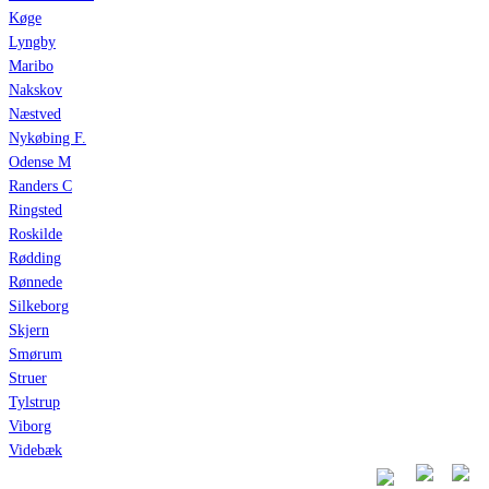
Køge
Lyngby
Maribo
Nakskov
Næstved
Nykøbing F.
Odense M
Randers C
Ringsted
Roskilde
Rødding
Rønnede
Silkeborg
Skjern
Smørum
Struer
Tylstrup
Viborg
Videbæk