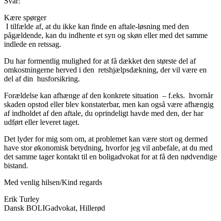
Svar:
Kære spørger
I tilfælde af, at du ikke kan finde en aftale-løsning med den
pågældende, kan du indhente et syn og skøn eller med det samme
indlede en retssag.
Du har formentlig mulighed for at få dækket den største del af
omkostningerne herved i den retshjælpsdækning, der vil være en
del af din husforsikring.
Forældelse kan afhænge af den konkrete situation – f.eks. hvornår
skaden opstod eller blev konstaterbar, men kan også være afhængig
af indholdet af den aftale, du oprindeligt havde med den, der har
udført eller leveret taget.
Det lyder for mig som om, at problemet kan være stort og dermed
have stor økonomisk betydning, hvorfor jeg vil anbefale, at du med
det samme tager kontakt til en boligadvokat for at få den nødvendige
bistand.
Med venlig hilsen/Kind regards
Erik Turley
Dansk BOLIGadvokat, Hillerød