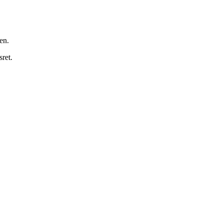
en.
sret.