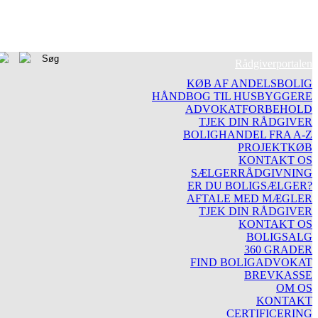
Rådgiverportalen
KØB AF ANDELSBOLIG
HÅNDBOG TIL HUSBYGGERE
ADVOKATFORBEHOLD
TJEK DIN RÅDGIVER
BOLIGHANDEL FRA A-Z
PROJEKTKØB
KONTAKT OS
SÆLGERRÅDGIVNING
ER DU BOLIGSÆLGER?
AFTALE MED MÆGLER
TJEK DIN RÅDGIVER
KONTAKT OS
BOLIGSALG
360 GRADER
FIND BOLIGADVOKAT
BREVKASSE
OM OS
KONTAKT
CERTIFICERING