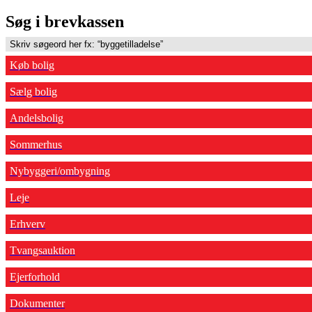
Søg i brevkassen
Køb bolig
Sælg bolig
Andelsbolig
Sommerhus
Nybyggeri/ombygning
Leje
Erhverv
Tvangsauktion
Ejerforhold
Dokumenter