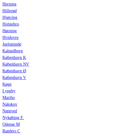
Herning
Hillerød
Hjørring
Holstebro
Hørning
Hvidovre
Juelsminde
Kalundborg
København K
København NV
København Ø
København V
Køge
Lyngby
Maribo
Nakskov
Næstved
Nykøbing F.
Odense M
Randers C