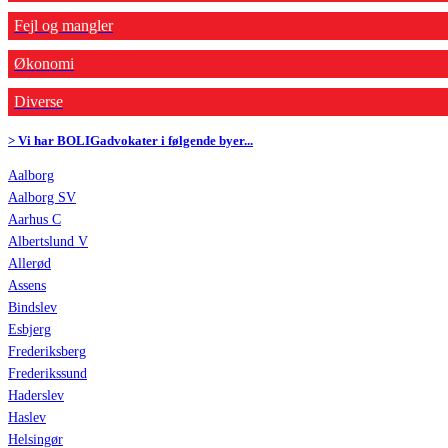
Fejl og mangler
Økonomi
Diverse
> Vi har BOLIGadvokater i følgende byer...
Aalborg
Aalborg SV
Aarhus C
Albertslund V
Allerød
Assens
Bindslev
Esbjerg
Frederiksberg
Frederikssund
Haderslev
Haslev
Helsingør