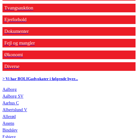
Tvangsauktion
Ejerforhold
Dokumenter
Fejl og mangler
Økonomi
Diverse
> Vi har BOLIGadvokater i følgende byer...
Aalborg
Aalborg SV
Aarhus C
Albertslund V
Allerød
Assens
Bindslev
Esbjerg