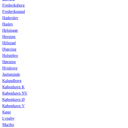
Frederiksberg
Frederikssund
Haderslev
Haslev
Helsingør
Herning
Hillerød
Hjørring
Holstebro
Hørning
Hvidovre
Juelsminde
Kalundborg
København K
København NV
København Ø
København V
Køge
Lyngby
Maribo