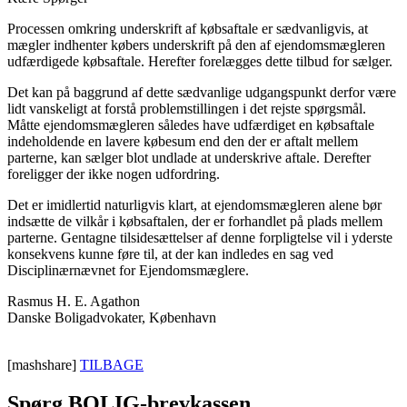
Processen omkring underskrift af købsaftale er sædvanligvis, at
mægler indhenter købers underskrift på den af ejendomsmægleren
udfærdigede købsaftale. Herefter forelægges dette tilbud for sælger.
Det kan på baggrund af dette sædvanlige udgangspunkt derfor være
lidt vanskeligt at forstå problemstillingen i det rejste spørgsmål.
Måtte ejendomsmægleren således have udfærdiget en købsaftale
indeholdende en lavere købesum end den der er aftalt mellem
parterne, kan sælger blot undlade at underskrive aftale. Derefter
foreligger der ikke nogen udfordring.
Det er imidlertid naturligvis klart, at ejendomsmægleren alene bør
indsætte de vilkår i købsaftalen, der er forhandlet på plads mellem
parterne. Gentagne tilsidesættelser af denne forpligtelse vil i yderste
konsekvens kunne føre til, at der kan indledes en sag ved
Disciplinærnævnet for Ejendomsmæglere.
Rasmus H. E. Agathon
Danske Boligadvokater, København
[mashshare]
TILBAGE
Spørg BOLIG-brevkassen