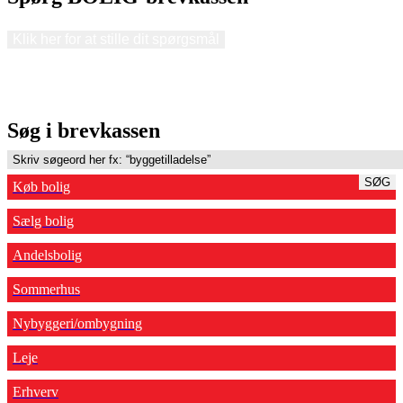
Klik her for at stille dit spørgsmål
Søg i brevkassen
SØG
Køb bolig
Sælg bolig
Andelsbolig
Sommerhus
Nybyggeri/ombygning
Leje
Erhverv