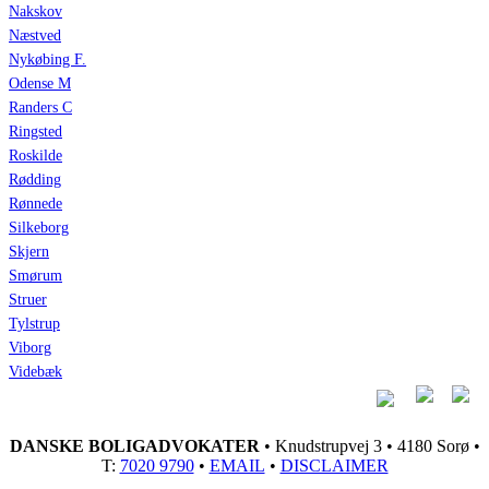
Nakskov
Næstved
Nykøbing F.
Odense M
Randers C
Ringsted
Roskilde
Rødding
Rønnede
Silkeborg
Skjern
Smørum
Struer
Tylstrup
Viborg
Videbæk
DANSKE BOLIGADVOKATER
• Knudstrupvej 3 • 4180 Sorø •
T:
7020 9790
•
EMAIL
•
DISCLAIMER